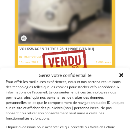
69
VOLKSWAGEN T1 TYPE 26 H (1966)
[VENDU]
REIMS (FRANCE)
15 mars 2021
1 006 vues
Vends Volkswagen T1 type 26 H de 1966. Entièrement
d'origine sans rouille et "matching", avec seulement 45.850
Gérez votre confidentialité
kilomètres, carte grise française.
Pour offrir les meilleures expériences, nous et nos partenaires utilisons
des technologies telles que les cookies pour stocker et/ou accéder aux
informations de l’appareil. Le consentement à ces technologies nous
Vendu par : Franco LEMBO
permettra, ainsi qu’à nos partenaires, de traiter des données
personnelles telles que le comportement de navigation ou des ID uniques
sur ce site et afficher des publicités (non-) personnalisées. Ne pas
consentir ou retirer son consentement peut nuire à certaines
fonctionnalités et fonctions.
Cliquez ci-dessous pour accepter ce qui précède ou faites des choix