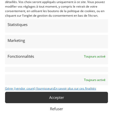
détaillés. Vos choix seront appliqués uniquement à ce site. Vous pouvez
modifier vos réglages à tout moment, y compris le retrait de votre
consentement, en utilisant les boutons de la politique de cookies, ou en
cliquant sur l’onglet de gestion du consentement en bas de l’écran.
Statistiques
37
Marketing
CHEVROLET CORVETTE C3 STINGRAY 454 CABRIOLET
(1973)
[VENDU]
HUY (BELGIQUE)
Fonctionnalités
Toujours activé
1 mars 2021
1 981 vues
Vends Chevrolet Corvette C3 Stingray 454 Cabriolet de 1973,
moteur 7.400cc de 400 ch, boite manuelle. Historique
limpide, voiture très puissante en excellent état et
parfaitement entretenue!
Toujours activé
Vendu par : MY VINTAGE
Gérer {vendor_count} fournisseurs
En savoir plus sur ces finalités
Accepter
Refuser