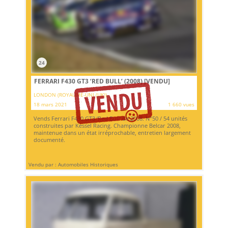
24
FERRARI F430 GT3 ‘RED BULL’ (2008)
[VENDU]
LONDON (ROYAUME-UNI (UK))
18 mars 2021
1 660 vues
Vends Ferrari F430 GT3 ‘Red Bull’ de 2008. N°50 / 54 unités
construites par Kessel Racing. Championne Belcar 2008,
maintenue dans un état irréprochable, entretien largement
documenté.
Vendu par : Automobiles Historiques