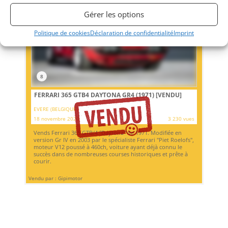
Gérer les options
Politique de cookies
Déclaration de confidentialité
Imprint
8
FERRARI 365 GTB4 DAYTONA GR4 (1971)
[VENDU]
EVERE (BELGIQUE)
18 novembre 2020
3 230 vues
Vends Ferrari 365 GTB/4 "Daytona" de 1971. Modifiée en
version Gr IV en 2003 par le spécialiste Ferrari "Piet Roelofs",
moteur V12 poussé à 460ch, voiture ayant déjà connu le
succès dans de nombreuses courses historiques et prête à
courir.
Vendu par : Gipimotor