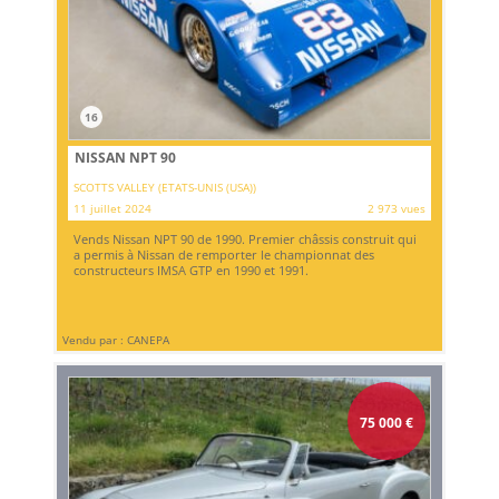
16
NISSAN NPT 90
SCOTTS VALLEY (ETATS-UNIS (USA))
11 juillet 2024
2 973 vues
Vends Nissan NPT 90 de 1990. Premier châssis construit qui
a permis à Nissan de remporter le championnat des
constructeurs IMSA GTP en 1990 et 1991.
Vendu par : CANEPA
75 000
€