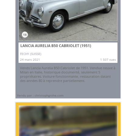
18
LANCIA AURELIA B50 CABRIOLET (1951)
FECHY (SUISSE)
24 mars 2021
1 507 vues
Vends Lancia Aurelia B50 Cabriolet de 1951. Vendue neuve à
Milan en Italie, historique documenté, seulement 5
propriétaires. Voiture fonctionnante, restauration datant
des années 80 à reprendre partiellement.
Vendu par : christophgrohe.com