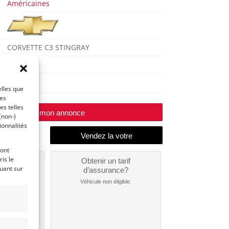
Américaines
CORVETTE C3 STINGRAY
1973
Huy
elles que
ces
es telles
Modifier mon annonce
(non-)
ionnalités
ront
is le
un
Obtenir un tarif
quant sur
nt ?
d’assurance?
nible...
Véhicule non éligible.