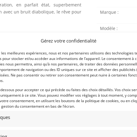
ration, en parfait état, superbement
avec un bruit diabolique, le rêve pour
Marque :
Modèle :
Année :
Gérez votre confidentialité
nose » et les pare choc arrière chromés
 la plus rare : 4.943 exemplaires produits
Lieu :
r les meilleures expériences, nous et nos partenaires utilisons des technologies t
es pour stocker et/ou accéder aux informations de l’appareil. Le consentement à 
r les normes anti-pollution
es nous permettra, ainsi qu’à nos partenaires, de traiter des données personnell
 jamais installé dans une Corvette
portement de navigation ou des ID uniques sur ce site et afficher des publicités 
isées. Ne pas consentir ou retirer son consentement peut nuire à certaines fonct
 ce qui en fait l’ensemble mécanique le
ns.
-dessous pour accepter ce qui précède ou faites des choix détaillés. Vos choix se
origine très appréciable
 uniquement à ce site. Vous pouvez modifier vos réglages à tout moment, y compr
Obtenir 
tes dans cette configuration !
 votre consentement, en utilisant les boutons de la politique de cookies, ou en cli
financeme
e gestion du consentement en bas de l’écran.
Bientôt dispo
tiques
poque, tant mécanique que carrosserie,
ing