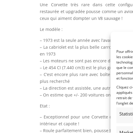
Une Corvette très rare dans cette configu
restaurée et upgradée pousse comme un avion 
ceux qui aiment dompter un V8 sauvage !
Le modèle :
– 1973 est la seule année avec l’avant « shark 
– La cabriolet est la plus belle carrosserie, et
Pour offri
en 1973
les cooki
– Les moteurs ne sont pas encore dégonflés pa
technologi
– Le 454 CI (7.440 cm3) est le plus gros moteur
que le com
personnal
– C’est encore plus rare avec boîte manuelle,
et fonctio
plus recherché
Cliquez ci
– La direction est assistée, une autre option d’
appliqués
– On estime que +/- 200 voitures ont été produi
retrait de
l’onglet d
Etat :
Statis
– Exceptionnel pour une Corvette de cette é
intérieur et capote !
– Roule parfaitement bien, pousse très fort !
Market