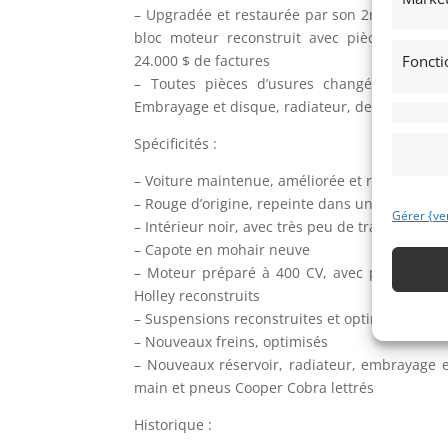
– Upgradée et restaurée par son 2nd propriéta
bloc moteur reconstruit avec pièces hautes
24.000 $ de factures
Foncti
– Toutes pièces d’usures changées par le 
Embrayage et disque, radiateur, deux ventilat
Spécificités :
– Voiture maintenue, améliorée et restaurée p
– Rouge d’origine, repeinte dans un superbe
Gérer {ve
– Intérieur noir, avec très peu de traces d’usur
– Capote en mohair neuve
– Moteur préparé à 400 CV, avec pièces haut
Holley reconstruits
– Suspensions reconstruites et optimisées ave
– Nouveaux freins, optimisés
– Nouveaux réservoir, radiateur, embrayage et
main et pneus Cooper Cobra lettrés
Historique :