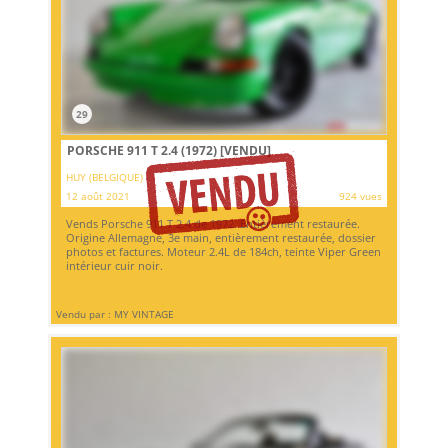
29
PORSCHE 911 T 2.4 (1972)
[VENDU]
HUY (BELGIQUE)
12 août 2021
924 vues
Vends Porsche 911 T 2.4 de 1972. Entièrement restaurée.
Origine Allemagne, 3e main, entièrement restaurée, dossier
photos et factures. Moteur 2.4L de 184ch, teinte Viper Green
intérieur cuir noir.
Vendu par : MY VINTAGE