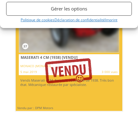
Gérer les options
Politique de cookies
Déclaration de confidentialité
Imprint
37
MASERATI 4 CM (1938)
[VENDU]
MONACO (MONACO)
5 mai 2019
3 000 vues
Vends Maserati 4CM, formule voiturette de 1938. Très bon
état. Mécanique restaurée par spécialiste.
Vendu par : DPM Motors