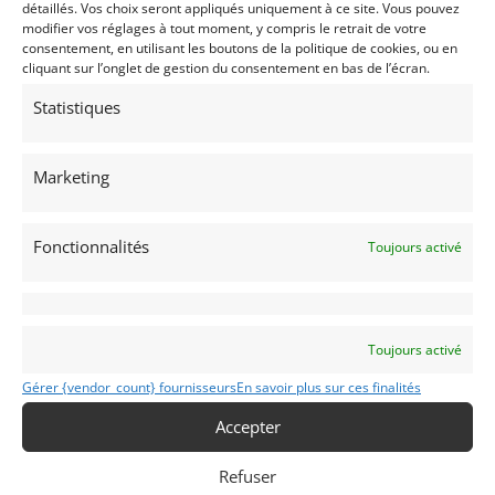
détaillés. Vos choix seront appliqués uniquement à ce site. Vous pouvez
modifier vos réglages à tout moment, y compris le retrait de votre
consentement, en utilisant les boutons de la politique de cookies, ou en
cliquant sur l’onglet de gestion du consentement en bas de l’écran.
Statistiques
10
Marketing
ALPINE A 110 1800 GROUPE 4 « BIS » (1974)
[VENDU]
MAUZAC-ET-GRAND-CASTANG (FRANCE)
Fonctionnalités
Toujours activé
18 mars 2020
16 756 vues
Vends Alpine Renault A 110 1800 bis 1974. L'Occasion
exceptionnelle d'acquérir une des 9 A110 compétition client
construites par l'usine. Eligibilité maximale !
Toujours activé
Vendu par : ATELIER 110
Gérer {vendor_count} fournisseurs
En savoir plus sur ces finalités
Accepter
Refuser