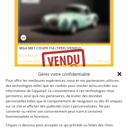
29
MGA MK1 COUPE FIA (1959)
[VENDU]
(69) RHôNE
5 octobre 2020
1 584 vues
Vends MGA Mk1 COUPÉ FIA de 1959. Participante au Tour
Auto 2020 en VHC. Passeport FIA 2020. Importante éligibilité
Gérez votre confidentialité
en compétition historique. Conduite à droite. Idéale pour
Pour offrir les meilleures expériences, nous et nos partenaires utilisons
prendre part au Tour Auto 2021.
des technologies telles que les cookies pour stocker et/ou accéder aux
informations de l’appareil. Le consentement à ces technologies nous
Vendu par : Mecanic Gallery
permettra, ainsi qu’à nos partenaires, de traiter des données
personnelles telles que le comportement de navigation ou des ID uniques
sur ce site et afficher des publicités (non-) personnalisées. Ne pas
consentir ou retirer son consentement peut nuire à certaines
fonctionnalités et fonctions.
Cliquez ci-dessous pour accepter ce qui précède ou faites des choix