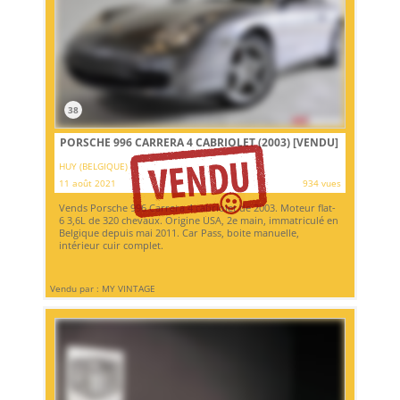
38
PORSCHE 996 CARRERA 4 CABRIOLET (2003)
[VENDU]
HUY (BELGIQUE)
11 août 2021
934 vues
Vends Porsche 996 Carrera 4 cabriolet de 2003. Moteur flat-
6 3,6L de 320 chevaux. Origine USA, 2e main, immatriculé en
Belgique depuis mai 2011. Car Pass, boite manuelle,
intérieur cuir complet.
Vendu par : MY VINTAGE