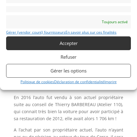
entièrement remontée chez le spécialiste Jacques
HENRY avec remplacement du châssis-caisse.
Elle change ensuite plusieurs fois de propriétaire.
Toujours activé
Gérer {vendor_count} fournisseurs
En savoir plus sur ces finalités
En 2011/2012 elle est restaurée intégralement dans
sa livrée du Rallye de Lorraine (environ 2000 heures)
Accepter
par un atelier réputé du Sud Est de la France, pour
être de suite engagée au Tour de Corse historique
Refuser
2012, qu’elle effectuera en entier.
Gérer les options
Hors mis les éléments de sécurité (arceau, harnais),
elle est très exactement dans sa configuration 1800
Politique de cookies
Déclaration de confidentialité
Imprint
bis du rallye de Lorraine.
En 2016 l’auto fut vendu à son actuel propriétaire
suite au conseil de Thierry BARBEREAU (Atelier 110),
qui connait très bien la voiture pour avoir participé à
sa restauration de 2012, elle avait alors 1 706 km !
A l’achat par son propriétaire actuel, l’auto n’ayant
pas eu de révision au retour du tour de Corse, il sera