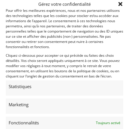
· Réservoir avant,
Gérez votre confidentialité
· Pare-brise chauffant,
Pour offrir les meilleures expériences, nous et nos partenaires utilisons
· Sellerie 2 baquets
des technologies telles que les cookies pour stocker et/ou accéder aux
informations de l’appareil. Le consentement à ces technologies nous
Dans cette configuration Groupe IV et avec cette «
permettra, ainsi qu’à nos partenaires, de traiter des données
bouille », l’A110 est une édition qui ne manque pas
personnelles telles que le comportement de navigation ou des ID uniques
sur ce site et afficher des publicités (non-) personnalisées. Ne pas
d’attirer le regard des curieux comme des
consentir ou retirer son consentement peut nuire à certaines
passionnés de la marque française. Les ailes bulles
fonctionnalités et fonctions.
d’origine ainsi que ses éléments aérodynamique
Cliquez ci-dessous pour accepter ce qui précède ou faites des choix
distinguent au premier regard cette Groupe 4.
détaillés. Vos choix seront appliqués uniquement à ce site. Vous pouvez
modifier vos réglages à tout moment, y compris le retrait de votre
Un Historique limpide
consentement, en utilisant les boutons de la politique de cookies, ou en
cliquant sur l’onglet de gestion du consentement en bas de l’écran.
Sortie d’usine le 3 avril 1974, cette Alpine A110
#20304 fit ses débuts sur circuit et en courses de
Statistiques
côte en Allemagne.
Revenue en France en 1977 (au garage Courtois dans
Marketing
les Vosges) elle est engagée au Rallye de Lorraine
avec Pierre Straumann au volant. Quelques jours
après ce rallye , l’Alpine sera accidentée suite à « un
Fonctionnalités
Toujours activé
bête » accident de transport, celle-ci sera