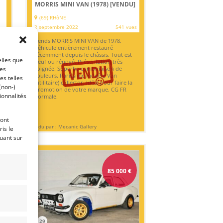
MORRIS MINI VAN (1978)
[VENDU]
(69) RHôNE
2 septembre 2022
541 vues
es
Vends MORRIS MINI VAN de 1978.
90
Véhicule entièrement restauré
récemment depuis le châssis. Tout est
elles que
neuf ou rénové. Présentation très
ces
soignée. Superbe combinaison de
couleurs. Rarissime modèle Van
es telles
(utilitaire) collector. Idéal pour faire la
(non-)
promotion de votre marque. CG FR
ionnalités
normale.
ront
Vendu par : Mecanic Gallery
is le
quant sur
85 000
€
es
,
29