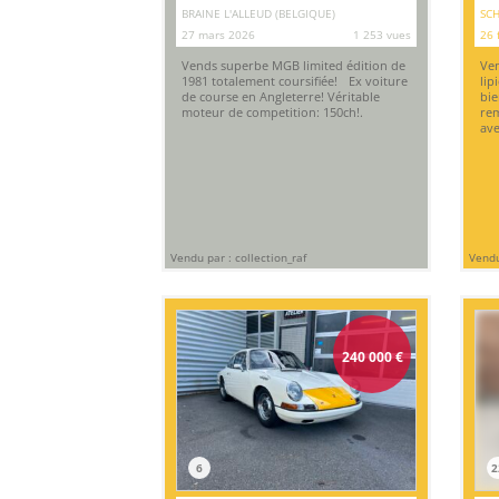
BRAINE L'ALLEUD (BELGIQUE)
SCH
27 mars 2026
1 253 vues
26 
Vends superbe MGB limited édition de
Ven
1981 totalement coursifiée! Ex voiture
lip
de course en Angleterre! Véritable
bie
moteur de competition: 150ch!.
rem
ave
Vendu par : collection_raf
Vendu
240 000
€
6
2