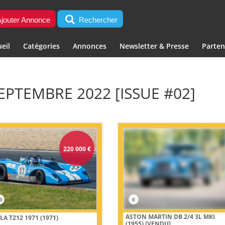
jouter Annonce
Rechercher
eil
Catégories
Annonces
Newsletter & Presse
Parten
EPTEMBRE 2022 [ISSUE #02]
220 000
€
0
8
ASTON MARTIN DB 2/4 3L MKI
LA T212 1971 (1971)
(1955)
[VENDU]