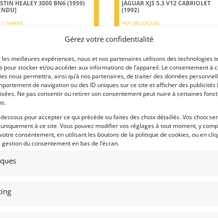
STIN HEALEY 3000 BN6 (1959)
JAGUAR XJS 5.3 V12 CABRIOLET
ENDU]
(1992)
51) MARNE
HUY (BELGIQUE)
eptembre 2022
647 vues
7 septembre 2022
1 169 vu
Gérez votre confidentialité
ds Austin Healey 3000 BN6 de 1959.
Vends Jaguar XJS Cabriolet : V12 5.3 2
taurée en France. Dossier
Cv. 3 ème main. Superbe état de
r les meilleures expériences, nous et nos partenaires utilisons des technologies t
mmatriculation. Matching Numbers.
présentation et de fonctionnement.
ertisée.
es pour stocker et/ou accéder aux informations de l’appareil. Le consentement à 
es nous permettra, ainsi qu’à nos partenaires, de traiter des données personnell
portement de navigation ou des ID uniques sur ce site et afficher des publicités 
isées. Ne pas consentir ou retirer son consentement peut nuire à certaines fonct
ns.
-dessous pour accepter ce qui précède ou faites des choix détaillés. Vos choix se
 par : Franco LEMBO
Vendu par : MY VINTAGE
 uniquement à ce site. Vous pouvez modifier vos réglages à tout moment, y compr
 votre consentement, en utilisant les boutons de la politique de cookies, ou en cli
e gestion du consentement en bas de l’écran.
PORSCHE EBS PROTOTYPE (1972)
tiques
PSD
(51) MARNE
30 octobre 2021
5 170 vu
ing
Vends Porsche EBS Prototype de 1972
moteur usine 2.8 RSR. boîte Hedland
FG400. Entièrement restaurée.
5