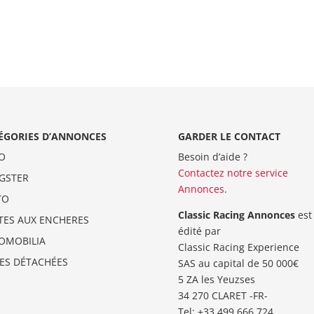
ÉGORIES D’ANNONCES
GARDER LE CONTACT
O
Besoin d’aide ?
Contactez notre service
GSTER
Annonces
.
TO
Classic Racing Annonces
est
TES AUX ENCHERES
édité par
OMOBILIA
Classic Racing Experience
CES DÉTACHÉES
SAS au capital de 50 000€
5 ZA les Yeuzses
34 270 CLARET -FR-
Tel: ‭+33 499 666 724‬