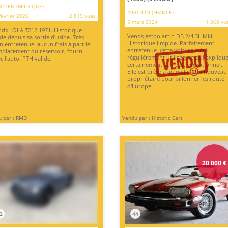
OTEN (BELGIQUE)
MEUDON (FRANCE)
février 2026
2 819 vues
5 mars 2024
1 360 vu
ds LOLA T212 1971. Historique
Vends Astpo artin DB 2/4 3L MkI.
ide depuis sa sortie d'usine. Très
Historique limpide. Parfaitement
n entretenue. aucun frais à part le
entretenue, cette voiture a été
placement du réservoir, fourni
régulièrement utilisée, ce qui expliqu
c l'auto. PTH valide.
certainement son état exceptionnel.
Elle est prête à accueillir son nouveau
propriétaire pour sillonner les route
d'Europe.
 par : RMD
Vendu par : Historic Cars
20 000
€
2
44