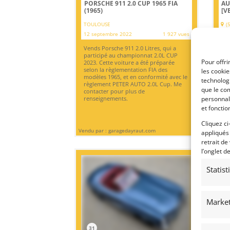
PORSCHE 911 2.0 CUP 1965 FIA
AU
(1965)
[V
TOULOUSE
(
12 septembre 2022
1 927 vues
7 s
Vends Porsche 911 2.0 Litres, qui a
Ven
participé au championnat 2.0L CUP
Res
Pour offri
2023. Cette voiture a été préparée
d'i
selon la règlementation FIA des
Exp
les cooki
modèles 1965, et en conformité avec le
technologi
règlement PETER AUTO 2.0L Cup. Me
que le com
contacter pour plus de
personnal
renseignements.
et fonctio
Cliquez ci
Vendu par : garagedayraut.com
Vendu
appliqués
retrait de
l’onglet d
Statis
Market
31