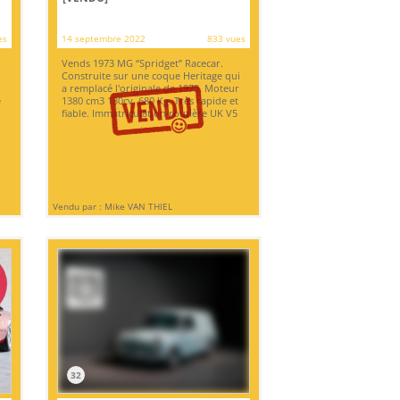
es
14 septembre 2022
833 vues
Vends 1973 MG “Spridget” Racecar.
Construite sur une coque Heritage qui
a remplacé l'originale de 1973. Moteur
e
1380 cm3 130cv. 680 Kg. Très rapide et
fiable. Immatriculation routière UK V5
Vendu par : Mike VAN THIEL
32