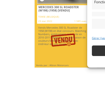
Foncti
MERCEDES 300 SL ROADSTER
FO
(W198) (1958)
[VENDU]
(1
TEMSE (BELGIQUE)
MON
23 mai 2022
1 589 vues
22 
Vends Mercedes 300 SL Roadster de
Ven
1958 (W198) en état concours. Matching
ral
Numbers, entièrement restaurée en
Véh
2010-2011. Magnifique combinaison de
rév
Gérer {ve
couleurs Mittelblau Metallic avec
cou
intérieur en cuir rouge.
mod
Pas
Vendu par : Albion Motorcars
Vendu