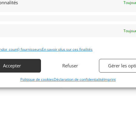
onnalités
Toujour
RD ESCORT MKII – RALLYE
976)
[VENDU]
S (BELGIQUE )
janvier 2022
3 163 vues
Toujour
ds Ford Escort de 1976. Voiture de
lye préparée sur base de Pinto.
icule de compétition entièrement
isé, rapide et fiable. Livré prêt à
ndor_count} fournisseurs
En savoir plus sur ces finalités
rir. Nécessite quelques
ifications afin d'obtenir un
seport Technique Historique.
Accepter
Refuser
Gérer les opt
Politique de cookies
Déclaration de confidentialité
Imprint
 par : Giordano&Dupré
Vendu par : Franco LEMBO