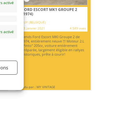
s activé
FORD ESCORT MK1 GROUPE 2
(1974)
HUY (BELGIQUE)
13 janvier 2021
4 589 vues
s activé
Vends Ford Escort MKI Groupe 2 de
1974, entièrement neuve !!! Moteur 2.L
"Pinto" 205cv, voiture entièrement
préparée, largement éligible en rallyes
historiques, prête à courir!
ions
Vendu par : MY VINTAGE