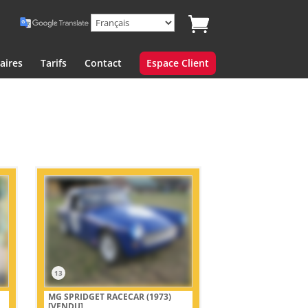
aires
Tarifs
Contact
Espace Client
13
MG SPRIDGET RACECAR (1973)
[VENDU]