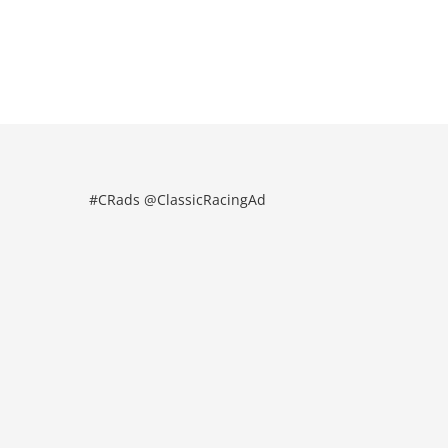
#CRads @ClassicRacingAd