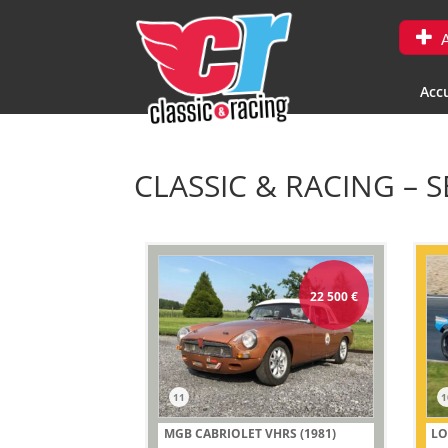
A
Accu
CLASSIC & RACING – S
22 500
€
11
1
MGB CABRIOLET VHRS (1981)
LO