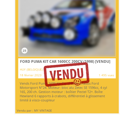
25
FORD PUMA KIT CAR 1600CC 200CV (1998)
[VENDU]
HUY (BELGIQUE)
18 février 2023
1 495 vues
Vends Ford Puma 1600 Kit Car (VK16); Chassis Ford
Motorsport N°24. Moteur: bloc alu Zetec SE 1596cc, 4 cyl
16S, 200 ch. Gestion moteur : boîtier Pectel T2+. Boîte
Hewland 6 rapports à crabots, différentiel à glissement
limité à visco-coupleur
Vendu par : MY VINTAGE