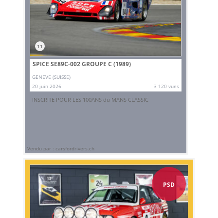
11
SPICE SE89C-002 GROUPE C (1989)
GENEVE (SUISSE)
20 juin 2026
3 120 vues
INSCRITE POUR LES 100ANS du MANS CLASSIC
Vendu par : carsfordrivers.ch
PSD