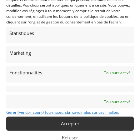
détaillés. Vos choix seront appliqués uniquement à ce site. Vous pouvez
modifier vos réglages à tout moment, y compris le retrait de votre
consentement, en utilisant les boutons de la politique de cookies, ou en
cliquant sur l’onglet de gestion du consentement en bas de l’écran.
Statistiques
16
Marketing
BRABHAM BT35 EX DAVE MORGAN (1971)
[VENDU]
(THE NETHERLANDS)
Fonctionnalités
Toujours activé
22 août 2023
1 141 vues
Vends F2 Brabham BT 35 de 1971 Ex Dave Morgan. "L'une
des meilleures de Black Jack. Numéro de châssis BT35-8.
Voiture gagnante des courses européennes et britanniques
en 1972
Toujours activé
Vendu par : Mike VAN THIEL
Gérer {vendor_count} fournisseurs
En savoir plus sur ces finalités
Accepter
59 500
€
Refuser