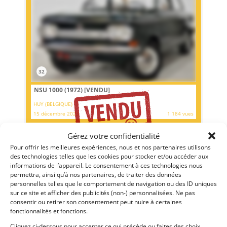
32
NSU 1000 (1972)
[VENDU]
HUY (BELGIQUE)
15 décembre 2023
1 184 vues
Vends NSU 1000 1972. Origine Belge. Très belle état !!!.
Gérez votre confidentialité
Aucune présence de rouille. Carnet d'entretien d’époque
disponible. Configuration 100% d'origine
Pour offrir les meilleures expériences, nous et nos partenaires utilisons
des technologies telles que les cookies pour stocker et/ou accéder aux
informations de l’appareil. Le consentement à ces technologies nous
Vendu par : MY VINTAGE
permettra, ainsi qu’à nos partenaires, de traiter des données
personnelles telles que le comportement de navigation ou des ID uniques
sur ce site et afficher des publicités (non-) personnalisées. Ne pas
consentir ou retirer son consentement peut nuire à certaines
fonctionnalités et fonctions.
Cliquez ci-dessous pour accepter ce qui précède ou faites des choix