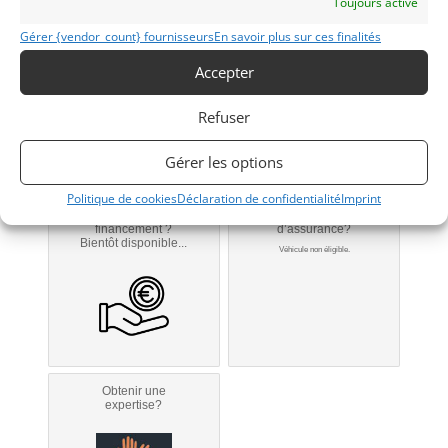
Toujours activé
DB 2/4
Gérer {vendor_count} fournisseurs
En savoir plus sur ces finalités
1955
Accepter
Refuser
Modifier mon annonce
Gérer les options
Politique de cookies
Déclaration de confidentialité
Imprint
Obtenir un
Obtenir un tarif
financement ?
d’assurance?
Bientôt disponible...
Véhicule non éligible.
Obtenir une
expertise?