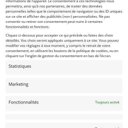
informations de l’appareil. Le consentement à ces technologies nous
permettra, ainsi qu’à nos partenaires, de traiter des données
Demandez une expertise de ce modèle
personnelles telles que le comportement de navigation ou des ID uniques
sur ce site et afficher des publicités (non-) personnalisées. Ne pas
consentir ou retirer son consentement peut nuire à certaines
fonctionnalités et fonctions.
Partager cette annonce
Cliquez ci-dessous pour accepter ce qui précède ou faites des choix
détaillés. Vos choix seront appliqués uniquement à ce site. Vous pouvez
modifier vos réglages à tout moment, y compris le retrait de votre
consentement, en utilisant les boutons de la politique de cookies, ou en
cliquant sur l’onglet de gestion du consentement en bas de l’écran.
Statistiques
Voir les 269 annonces de
Franco LEMBO
Marketing
Publié: 14 janvier 2024 (il y a 3 ans)
AUTO
Fonctionnalités
Toujours activé
Voitures de collection
Anglaises