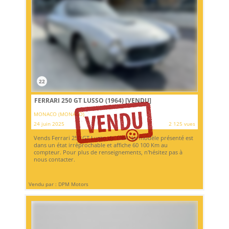
22
FERRARI 250 GT LUSSO (1964)
[VENDU]
MONACO (MONACO)
24 juin 2025
2 125 vues
Vends Ferrari 250 GT Lusso de 1964. Le modèle présenté est
dans un état irréprochable et affiche 60 100 Km au
compteur. Pour plus de renseignements, n'hésitez pas à
nous contacter.
Vendu par : DPM Motors