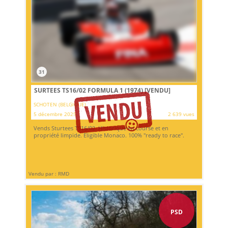
31
SURTEES TS16/02 FORMULA 1 (1974)
[VENDU]
SCHOTEN (BELGIQUE)
5 décembre 2025
2 639 vues
Vends Sturtees TS16/02. Historique en course et en
propriété limpide. Eligible Monaco. 100% "ready to race".
Vendu par : RMD
PSD