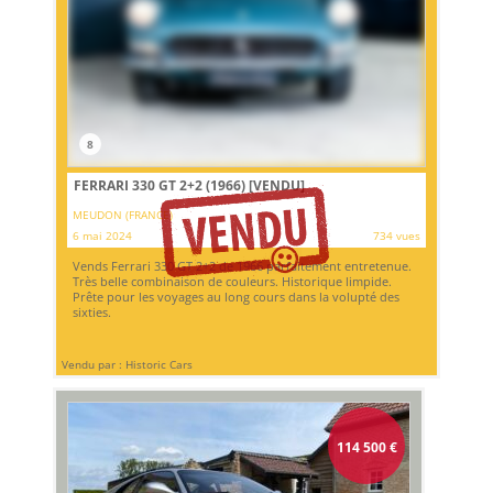
8
FERRARI 330 GT 2+2 (1966)
[VENDU]
MEUDON (FRANCE)
6 mai 2024
734 vues
Vends Ferrari 330 GT 2+2 de 1966 parfaitement entretenue.
Très belle combinaison de couleurs. Historique limpide.
Prête pour les voyages au long cours dans la volupté des
sixties.
Vendu par : Historic Cars
114 500
€