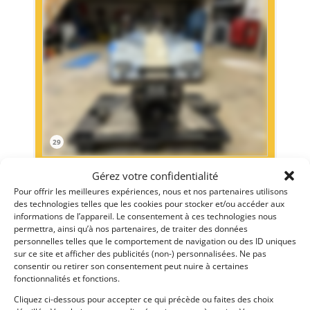
29
CESCA-GRAC SPORT PROTO 2L (1974)
[VENDU]
Gérez votre confidentialité
CLARET (FRANCE)
Pour offrir les meilleures expériences, nous et nos partenaires utilisons
22 mars 2025
4 998 vues
des technologies telles que les cookies pour stocker et/ou accéder aux
informations de l’appareil. Le consentement à ces technologies nous
Vends CESCA SPORT PROTO 2L de 1974. Vendue en tant que
permettra, ainsi qu’à nos partenaires, de traiter des données
"Rolling châssis" : Châssis, carrosserie et Boite Hewland
FT200. Historique très intéressant. Très bien construite.
personnelles telles que le comportement de navigation ou des ID uniques
Excellente éligibilité. Différents moteurs possibles en
sur ce site et afficher des publicités (non-) personnalisées. Ne pas
fonction du budget. Possibilité BDA injection à
consentir ou retirer son consentement peut nuire à certaines
reconstruire...
fonctionnalités et fonctions.
Vendu par : Classic Racing Experience
Cliquez ci-dessous pour accepter ce qui précède ou faites des choix