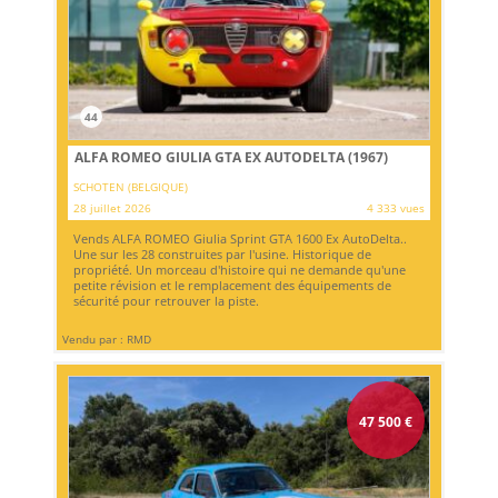
44
ALFA ROMEO GIULIA GTA EX AUTODELTA (1967)
SCHOTEN (BELGIQUE)
28 juillet 2026
4 333 vues
Vends ALFA ROMEO Giulia Sprint GTA 1600 Ex AutoDelta..
Une sur les 28 construites par l'usine. Historique de
propriété. Un morceau d'histoire qui ne demande qu'une
petite révision et le remplacement des équipements de
sécurité pour retrouver la piste.
Vendu par : RMD
47 500
€