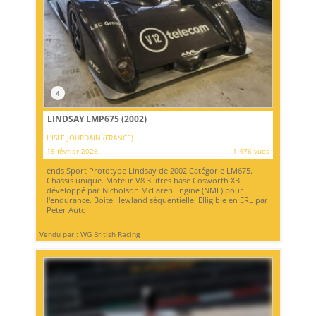
4
LINDSAY LMP675 (2002)
L'ISLE JOURDAIN (FRANCE)
19 février 2026
1 476 vues
ends Sport Prototype Lindsay de 2002 Catégorie LM675.
Chassis unique. Moteur V8 3 litres base Cosworth XB
développé par Nicholson McLaren Engine (NME) pour
l'endurance. Boite Hewland séquentielle. Elligible en ERL par
Peter Auto
Vendu par : WG British Racing