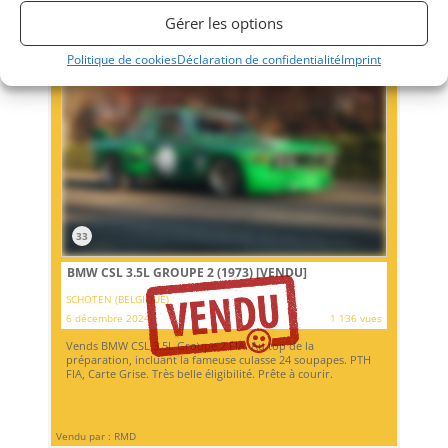
Gérer les options
Politique de cookies
Déclaration de confidentialité
Imprint
33
BMW CSL 3.5L GROUPE 2 (1973)
[VENDU]
SCHOTEN (BELGIQUE)
6 décembre 2024
1 136 vues
Vends BMW CSL 3.5L Groupe 2 FIA. Au top de la
préparation, incluant la fameuse culasse 24 soupapes. PTH
FIA, Carte Grise. Très belle éligibilité. Prête à courir.
Vendu par : RMD