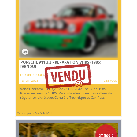
39
PORSCHE 911 3.2 PREPARATION VHRS (1985)
[VENDU]
HUY (BELGIQUE)
13 juin 2025
1 255 vues
Vends Porsche 911 3,2L look SC/RS Groupe B. de 1985.
Préparée pour le VHRS. Véhicule idéal pour des rallyes de
régularité. Livré avec Contrôle Technique et Car-Pass
Vendu par : MY VINTAGE
27 500
€