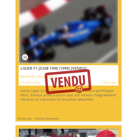
23
LIGIER F1 JS33B 1990 (1990)
[VENDU]
WATERLOO (BELGIQUE)
12 avril 2025
3 352 vues
Vends Ligier JC33B, Formule 1 de 1990. Voiture de Philippe
Alliot. Vendue prête à courir avec son moteur intégralement
révisé et un important lot de pièces détachées.
Vendu par : michel.leempoel