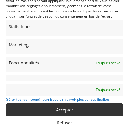
détaillés. Vos choix seront appliqués uniquement à ce site. Vous pouvez
modifier vos réglages à tout moment, y compris le retrait de votre
consentement, en utilisant les boutons de la politique de cookies, ou en
cliquant sur l’onglet de gestion du consentement en bas de l’écran.
Statistiques
Marketing
Fonctionnalités
Toujours activé
16
PORSCHE 965 TURBO 3,6L (1993)
[VENDU]
MONACO (MONACO)
11 décembre 2024
1 187 vues
Toujours activé
Vends Porsche 965 Turbo 3,6L du 27/05/1993. Notre modèle
Gérer {vendor_count} fournisseurs
En savoir plus sur ces finalités
se présente dans une magnifique livrée rouge avec un
intérieur cuit noir. Elle est dans un état irréprochable, et
Accepter
affiche 121 500 Km au compteur. Pour plus de
renseignements, n'hésitez pas à nous contacter.
Refuser
Vendu par : DPM Motors