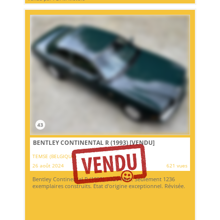
43
BENTLEY CONTINENTAL R (1993)
[VENDU]
TEMSE (BELGIQUE)
26 août 2024
621 vues
Bentley Continental R (1993), 83294 Km. Seulement 1236
exemplaires construits. Etat d'origine exceptionnel. Révisée.