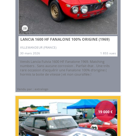
28
LANCIA 1600 HF FANALONE 100% ORIGINE (1969)
VILLEMANDEUR (FRANCE)
30 mars 2026
1 855 vues
Vends Lancia Fulvia 1600 HF Fanalone 1969. Matching
numbers . Sans aucune corrosion . Parfait état . Une très
rare occasion d'acquérir une Fanalone 100% d'origine (
hormis la boite de vitesse ) et non coursifiée.!
Vendu par : extralogo
19 000
€