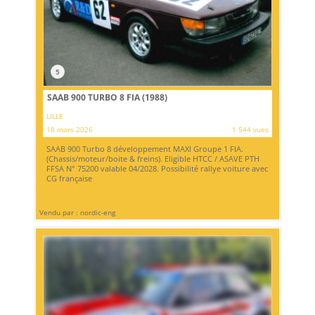
5
SAAB 900 TURBO 8 FIA (1988)
LILLE
18 mars 2026
1 544 vues
SAAB 900 Turbo 8 développement MAXI Groupe 1 FIA.
(Chassis/moteur/boite & freins). Eligible HTCC / ASAVE PTH
FFSA N° 75200 valable 04/2028. Possibilité rallye voiture avec
CG française
Vendu par : nordic-eng