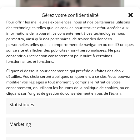
Gérez votre confidentialité
Pour offrir les meilleures expériences, nous et nos partenaires utilisons
des technologies telles que les cookies pour stocker et/ou accéder aux
informations de l’appareil. Le consentement à ces technologies nous
permettra, ainsi qu’à nos partenaires, de traiter des données
personnelles telles que le comportement de navigation ou des ID uniques
sur ce site et afficher des publicités (non-) personnalisées. Ne pas
LUCCHINI P93 CN (1993)
[VENDU]
consentir ou retirer son consentement peut nuire à certaines
fonctionnalités et fonctions.
(32) GERS
1 mars 2025
637 vues
Cliquez ci-dessous pour accepter ce qui précède ou faites des choix
détaillés. Vos choix seront appliqués uniquement à ce site. Vous pouvez
Vends Lucchini P93 1993. V6 Alfa Romeo 24 soupapes. Boite
modifier vos réglages à tout moment, y compris le retrait de votre
révisée avec couple neuf. 10 courses depuis moteur et boite.
Réservoir 2028. Performante, parfaitement suivie et
consentement, en utilisant les boutons de la politique de cookies, ou en
entretenue.
cliquant sur l’onglet de gestion du consentement en bas de l’écran.
Statistiques
Vendu par : WG British Racing
Marketing