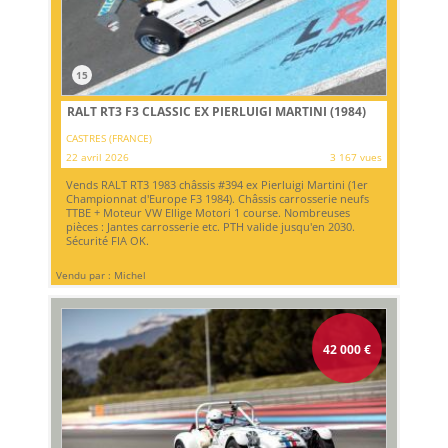
15
RALT RT3 F3 CLASSIC EX PIERLUIGI MARTINI (1984)
CASTRES (FRANCE)
22 avril 2026
3 167 vues
Vends RALT RT3 1983 châssis #394 ex Pierluigi Martini (1er
Championnat d'Europe F3 1984). Châssis carrosserie neufs
TTBE + Moteur VW Ellige Motori 1 course. Nombreuses
pièces : Jantes carrosserie etc. PTH valide jusqu'en 2030.
Sécurité FIA OK.
Vendu par : Michel
42 000
€