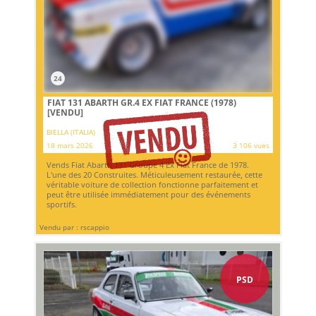
24
FIAT 131 ABARTH GR.4 EX FIAT FRANCE (1978)
[VENDU]
BIELLA (ITALIA)
18 mars 2026
3 106 vues
Vends Fiat Abarth 131 Groupe 4 Ex Fiat France de 1978.
L'une des 20 Construites. Méticuleusement restaurée, cette
véritable voiture de collection fonctionne parfaitement et
peut être utilisée immédiatement pour des événements
sportifs.
Vendu par : rscappio
PSD