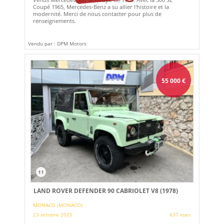
Coupé 1965, Mercedes-Benz a su allier l'histoire et la
modernité. Merci de nous contacter pour plus de
renseignements.
Vendu par : DPM Motors
55 000
€
11
LAND ROVER DEFENDER 90 CABRIOLET V8 (1978)
MONACO (MONACO)
23 octobre 2025
637 vues