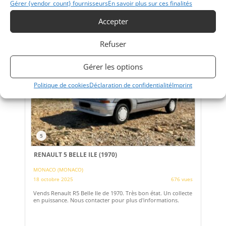
Gérer {vendor_count} fournisseurs
En savoir plus sur ces finalités
Vendu par : CANEPA
Accepter
Refuser
PSD
Gérer les options
Politique de cookies
Déclaration de confidentialité
Imprint
5
RENAULT 5 BELLE ILE (1970)
MONACO (MONACO)
18 octobre 2025
676 vues
Vends Renault R5 Belle Ile de 1970. Très bon état. Un collecte
en puissance. Nous contacter pour plus d'informations.