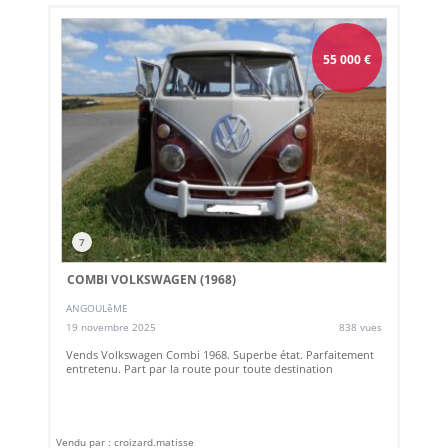
55 000
€
7
COMBI VOLKSWAGEN (1968)
ANGOULêME
19 novembre 2025
838 vues
Vends Volkswagen Combi 1968. Superbe état. Parfaitement
entretenu. Part par la route pour toute destination
Vendu par : croizard.matisse