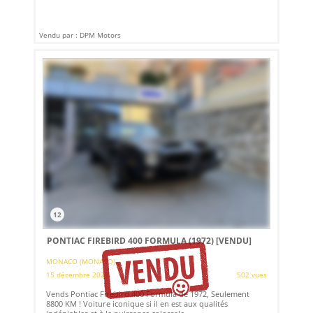
Vendu par : DPM Motors
12
PONTIAC FIREBIRD 400 FORMULA (1972)
[VENDU]
MONACO (MONACO)
15 décembre 2025
502 vues
Vends Pontiac Firebird 400 Formula de 1972, Seulement
8800 KM ! Voiture iconique si il en est aux qualités