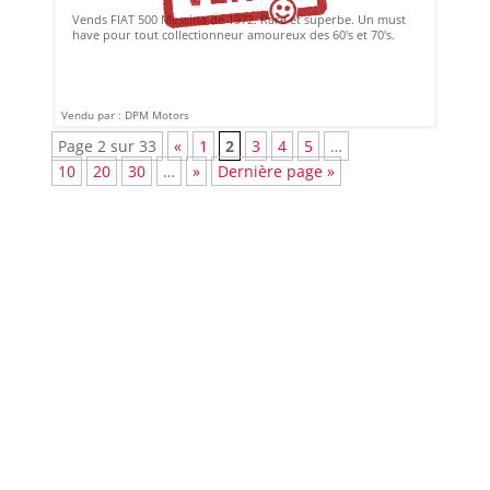
Vends FIAT 500 Messina de 1972. Rare et superbe. Un must
have pour tout collectionneur amoureux des 60's et 70's.
Vendu par : DPM Motors
Page 2 sur 33
«
1
2
3
4
5
…
10
20
30
…
»
Dernière page »