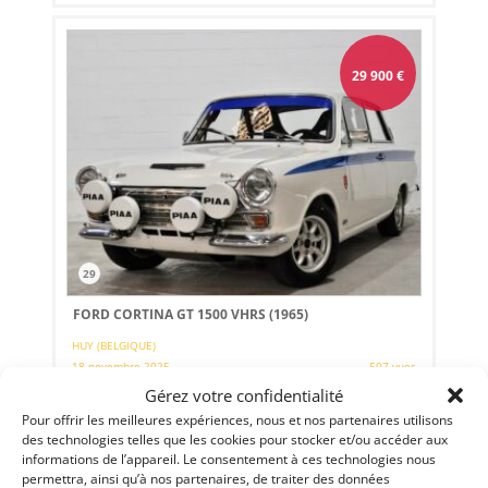
29 900
€
29
FORD CORTINA GT 1500 VHRS (1965)
HUY (BELGIQUE)
18 novembre 2025
507 vues
Gérez votre confidentialité
Vends Ford Cortina 1965. Idéale rallye régularité. Très beau
palmarès. Moteur +- 120cv. Pas de frais à réaliser sur ce
Pour offrir les meilleures expériences, nous et nos partenaires utilisons
véhicule.
des technologies telles que les cookies pour stocker et/ou accéder aux
informations de l’appareil. Le consentement à ces technologies nous
permettra, ainsi qu’à nos partenaires, de traiter des données