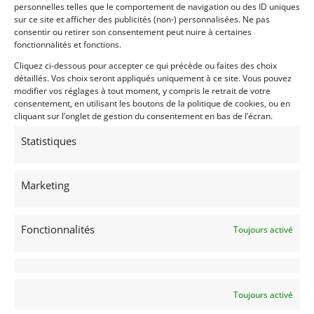
Vendu par : MY VINTAGE
personnelles telles que le comportement de navigation ou des ID uniques
sur ce site et afficher des publicités (non-) personnalisées. Ne pas
consentir ou retirer son consentement peut nuire à certaines
fonctionnalités et fonctions.
PSD
Cliquez ci-dessous pour accepter ce qui précède ou faites des choix
détaillés. Vos choix seront appliqués uniquement à ce site. Vous pouvez
modifier vos réglages à tout moment, y compris le retrait de votre
consentement, en utilisant les boutons de la politique de cookies, ou en
cliquant sur l’onglet de gestion du consentement en bas de l’écran.
Statistiques
108
Marketing
FORD GT MK IV (2025)
Fonctionnalités
Toujours activé
SCOTTS VALLEY (ETATS-UNIS (USA))
14 mars 2026
680 vues
Vends Ford GT MKIV. L'expression ultime de la Ford GT
moderne. Modèle unique réalisé par Ford Racing,
Multimatic et Canepa avec des options uniques.
Toujours activé