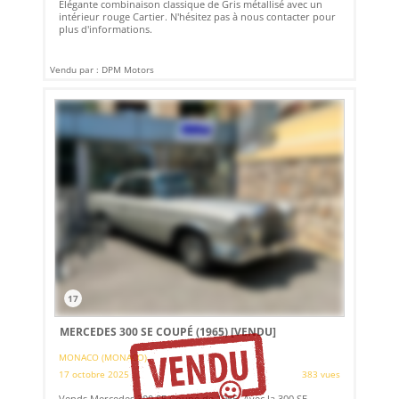
Elégante combinaison classique de Gris métallisé avec un
intérieur rouge Cartier. N'hésitez pas à nous contacter pour
plus d'informations.
Vendu par : DPM Motors
17
MERCEDES 300 SE COUPÉ (1965)
[VENDU]
MONACO (MONACO)
17 octobre 2025
383 vues
Vends Mercedes 300 SE Coupé de 1965. Avec la 300 SE