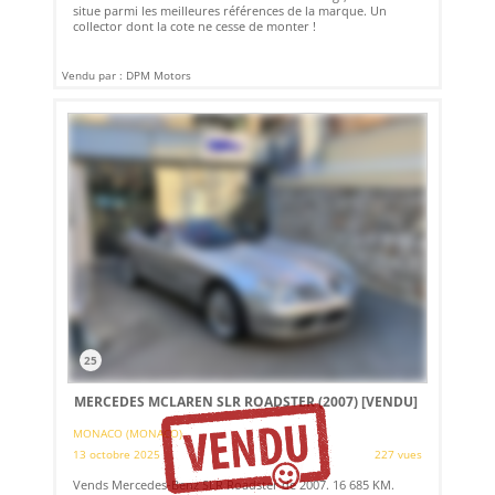
situe parmi les meilleures références de la marque. Un
collector dont la cote ne cesse de monter !
Vendu par : DPM Motors
25
MERCEDES MCLAREN SLR ROADSTER (2007)
[VENDU]
MONACO (MONACO)
13 octobre 2025
227 vues
Vends Mercedes-Benz SLR Roadster de 2007. 16 685 KM.