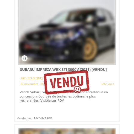
48
SUBARU IMPREZA WRX STI 300CV (2011)
[VENDU]
HUY (BELGIQUE)
30 novembre 2025
592 vues
Vends Subaru WRX STI 2011. Parfaitement entretenue en
concession. Equipée de toutes les options le plus
recherchées. Visible sur RDV
Vendu par : MY VINTAGE