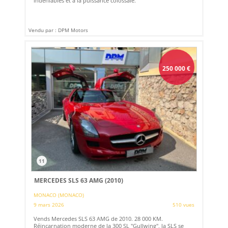
indéniables et à la puissance colossale.
Vendu par : DPM Motors
250 000
€
11
MERCEDES SLS 63 AMG (2010)
MONACO (MONACO)
9 mars 2026
510 vues
Vends Mercedes SLS 63 AMG de 2010. 28 000 KM.
Réincarnation moderne de la 300 SL "Gullwing", la SLS se