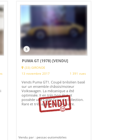
5
PUMA GT (1978)
[VENDU]
(33) GIRONDE
es
13 novembre 2017
1 391 vues
Vends Puma GT1. Coupé brésilien basé
sur un ensemble châssis/moteur
i
Volkswagen. La mécanique a été
optimisée. Il en très bon état et
possède une Carte Grise de collection.
Rare et très agréable à conduire.
Vendu par : pessac-automobiles