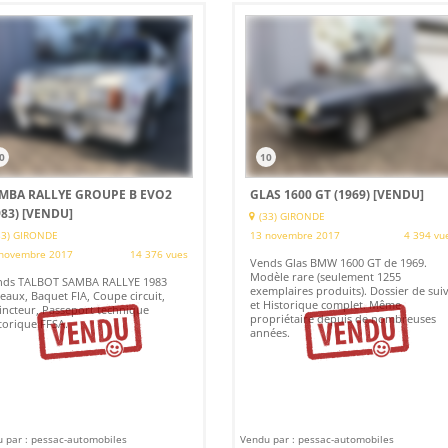
0
10
MBA RALLYE GROUPE B EVO2
GLAS 1600 GT (1969)
[VENDU]
983)
[VENDU]
(33) GIRONDE
33) GIRONDE
13 novembre 2017
4 394 vu
novembre 2017
14 376 vues
Vends Glas BMW 1600 GT de 1969.
Modèle rare (seulement 1255
nds TALBOT SAMBA RALLYE 1983
exemplaires produits). Dossier de suiv
eaux, Baquet FIA, Coupe circuit,
et Historique complet. Même
incteur, Passeport technique
propriétaire depuis de nombreuses
torique FFSA.
années.
 par : pessac-automobiles
Vendu par : pessac-automobiles