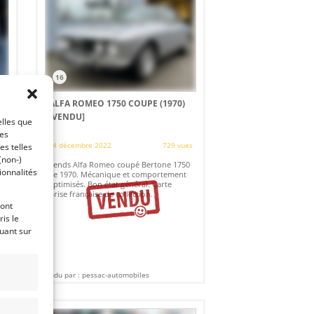
16
]
ALFA ROMEO 1750 COUPE (1970)
[VENDU]
elles que
es
ces
14 décembre 2022
729 vues
es telles
(non-)
Vends Alfa Romeo coupé Bertone 1750
ionnalités
de 1970. Mécanique et comportement
optimisés. Bon état général. Carte
Grise française de collection.
ront
is le
quant sur
Vendu par : pessac-automobiles