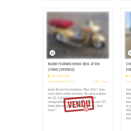
10
1
RUMI FORMICHINO BOL D’OR
CH
(1960)
[VENDU]
[V
(33) GIRONDE
(
13 novembre 2017
3 851 vues
13 
ends Rumi Formichino "Bol d'Or" très
Ven
rare dans cette version. Bi carburateur
Mag
de 22, Cylindre et pistons haute
rou
compression aluminium. Jantes de 10",
bla
Selle Merat, guidons bracelets... Etat
6 c
neuf !
dév
méc
bel