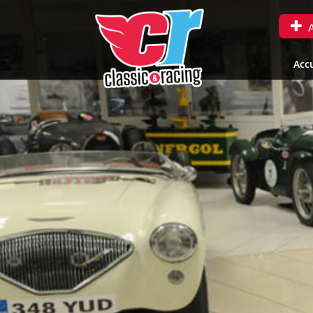
A
Accu