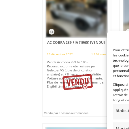
14
1
AC COBRA 289 FIA (1965)
[VENDU]
PO
Pour offri
26 décembre 2022
1 256 vues
26 
les cooki
technologi
Vends Ac cobra 289 fia 1965.
Ven
que le com
Reconstruction a été réalisée par
lip
Gelscoe. V5 (titre de circulation
ent
personnal
anglaise) et PTH en cours de validité.
et fonctio
Voiture aboutie, et très performante.
Plus de renseignements sur demande.
Cliquez ci
Eligibilité monstrueuse !
appliqués
retrait de
l’onglet d
Statis
Vendu par : pessac-automobiles
Vendu
Market