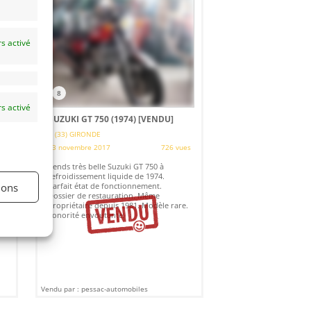
s activé
8
s activé
SUZUKI GT 750 (1974)
[VENDU]
(33) GIRONDE
es
13 novembre 2017
726 vues
re
Vends très belle Suzuki GT 750 à
refroidissement liquide de 1974.
ions
Parfait état de fonctionnement.
t
Dossier de restauration. Même
propriétaire depuis 1981. Modèle rare.
Sonorité envoutante.
Vendu par : pessac-automobiles