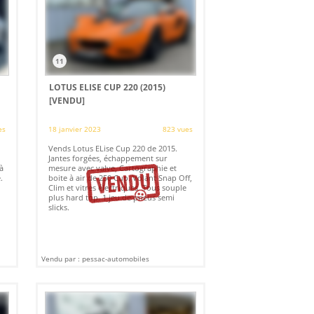
11
LOTUS ELISE CUP 220 (2015)
[VENDU]
es
18 janvier 2023
823 vues
Vends Lotus ELise Cup 220 de 2015.
Jantes forgées, échappement sur
à
mesure avec valve, Cartographie et
.
boite à air de 250 Cup. Volant Snap Off,
Clim et vitres électriques. Tous souple
plus hard top. 1 jeu de pneus semi
slicks.
Vendu par : pessac-automobiles