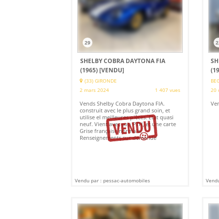
29
2
SHELBY COBRA DAYTONA FIA
SH
(1965)
[VENDU]
(1
(33) GIRONDE
BEG
2 mars 2024
1 407 vues
20 
Vends Shelby Cobra Daytona FIA.
Ven
construit avec le plus grand soin, et
utilise el meilleures pièces. Etat quasi
neuf. Vient avec son PTH, et une carte
Grise française normale.
Renseignements sur demande
Vendu par : pessac-automobiles
Vendu