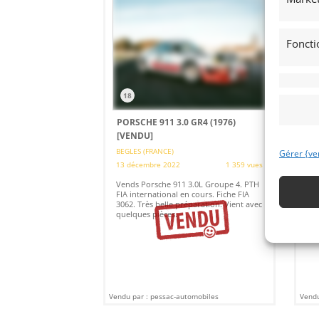
Foncti
18
PORSCHE 911 3.0 GR4 (1976)
MG
[VENDU]
(
BEGLES (FRANCE)
13 
Gérer {ve
13 décembre 2022
1 359 vues
Ven
pré
Vends Porsche 911 3.0L Groupe 4. PTH
Pis
FIA international en cours. Fiche FIA
la 
3062. Très belle préparation. Vient avec
Gra
quelques pièces.
Vendu par : pessac-automobiles
Vendu