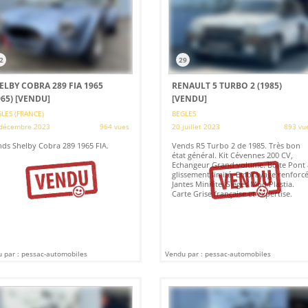
2
29
ELBY COBRA 289 FIA 1965
RENAULT 5 TURBO 2 (1985)
965)
[VENDU]
[VENDU]
LES (FRANCE)
BEGLES
décembre 2023
964 vues
20 juillet 2023
893 vu
ds Shelby Cobra 289 1965 FIA.
Vends R5 Turbo 2 de 1985. Très bon
état général. Kit Cévennes 200 CV,
Echangeur Grand volume. Boite Pont 
glissement limité. Embrayage renforcé
Jantes Minilite. Sièges Mod Plastia.
Carte Grise française et expertise.
 par : pessac-automobiles
Vendu par : pessac-automobiles