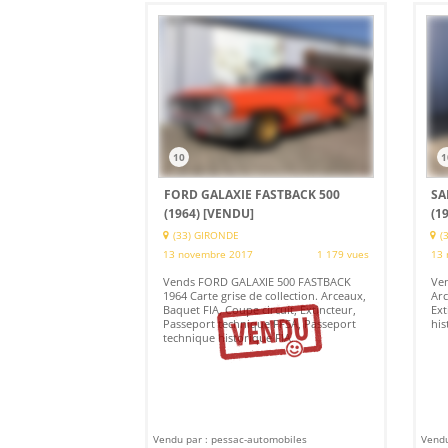
10
1
FORD GALAXIE FASTBACK 500
SA
(1964)
[VENDU]
(1
(33) GIRONDE
(
13 novembre 2017
1 179 vues
13 
Vends FORD GALAXIE 500 FASTBACK
Ve
1964 Carte grise de collection. Arceaux,
Arc
Baquet FIA, Coupe circuit, Extincteur,
Ext
Passeport technique FFSA, Passeport
his
technique historique FIA.
Vendu par : pessac-automobiles
Vendu