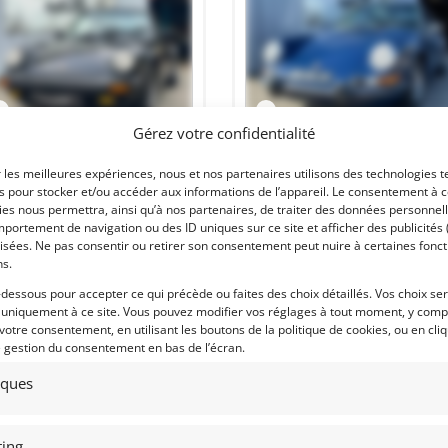
2
16
Gérez votre confidentialité
RSCHE 911 3.2 (1984)
[VENDU]
PORSCHE 911 2.4 E (1972)
[VENDU
r les meilleures expériences, nous et nos partenaires utilisons des technologies t
décembre 2022
1 169 vues
14 décembre 2022
699 vu
es pour stocker et/ou accéder aux informations de l’appareil. Le consentement à 
es nous permettra, ainsi qu’à nos partenaires, de traiter des données personnell
ds Porsche 911 3.2 1984. Historique
Vends Porsche 2,4 E [Trappe à huile]
portement de navigation ou des ID uniques sur ce site et afficher des publicités 
ide. Bien optionnel et très bien
de 1972 Albert Blue. Restauration
retenue. Aucun frais à prévoir.
totale de qualité. Vitres électriques.
isées. Ne pas consentir ou retirer son consentement peut nuire à certaines fonct
Intérieur "Pépita". Vient avec son
ns.
dossier de factures et une expertise.
-dessous pour accepter ce qui précède ou faites des choix détaillés. Vos choix se
 uniquement à ce site. Vous pouvez modifier vos réglages à tout moment, y compr
 votre consentement, en utilisant les boutons de la politique de cookies, ou en cli
e gestion du consentement en bas de l’écran.
tiques
 par : pessac-automobiles
Vendu par : pessac-automobiles
ing