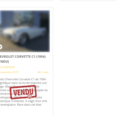
7
EVROLET CORVETTE C1 (1954)
ENDU]
33) GIRONDE
novembre 2017
663 vues
ds Chevrolet Corvette C1 de 1954.
nifique dans sa livrée blanche cuir
ge. Magnifique dans sa livrée
nche cuir rouge. Elle est équipée du
ylindres 3,9 de la marque,
eloppant 160 CV et d'une boite
anique 3 vitesses. Il s'agit d'un très
 exemplaire. Rare dans cet état.