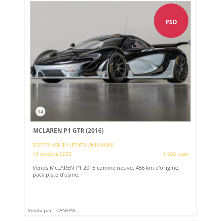
PSD
14
MCLAREN P1 GTR (2016)
SCOTTS VALLEY (ETATS-UNIS (USA))
13 octobre 2025
1 835 vues
Vends McLAREN P1 2016 comme neuve, 456 km d'origine,
pack piste d'usine.
Vendu par : CANEPA