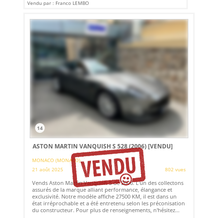
Vendu par : Franco LEMBO
14
ASTON MARTIN VANQUISH S 528 (2006)
[VENDU]
MONACO (MONACO)
21 août 2025
802 vues
Vends Aston Martin Vanquish S de 2006. L'un des collectons
assurés de la marque alliant performance, élangance et
exclusivité. Notre modèle affiche 27500 KM, il est dans un
état irréprochable et a été entretenu selon les préconisation
du constructeur. Pour plus de renseignements, n'hésitez...