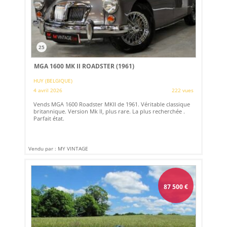
25
MGA 1600 MK II ROADSTER (1961)
HUY (BELGIQUE)
4 avril 2026
222 vues
Vends MGA 1600 Roadster MKII de 1961. Véritable classique
britannique. Version Mk II, plus rare. La plus recherchée .
Parfait état.
Vendu par : MY VINTAGE
87 500
€