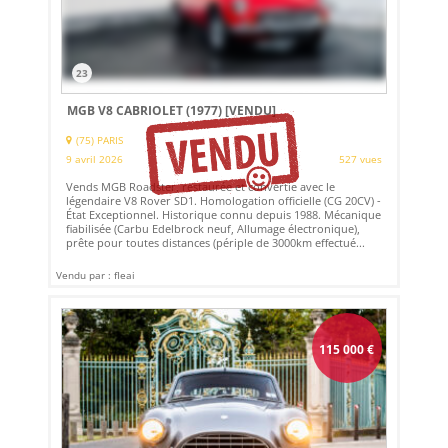
23
MGB V8 CABRIOLET (1977)
[VENDU]
(75) PARIS
9 avril 2026
527 vues
Vends MGB Roadster, restaurée et convertie avec le
légendaire V8 Rover SD1. Homologation officielle (CG 20CV) -
État Exceptionnel. Historique connu depuis 1988. Mécanique
fiabilisée (Carbu Edelbrock neuf, Allumage électronique),
prête pour toutes distances (périple de 3000km effectué...
Vendu par : fleai
115 000
€