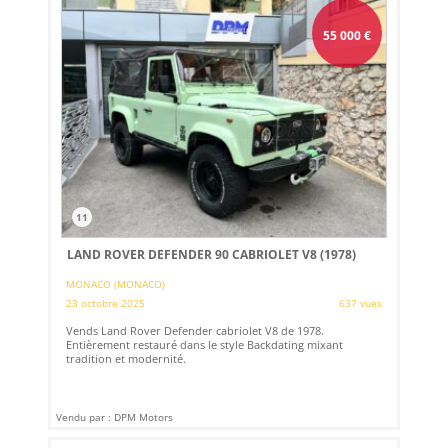
55 000
€
11
LAND ROVER DEFENDER 90 CABRIOLET V8 (1978)
MONACO (MONACO)
23 octobre 2025
637 vues
Vends Land Rover Defender cabriolet V8 de 1978.
Entièrement restauré dans le style Backdating mixant
tradition et modernité.
Vendu par : DPM Motors