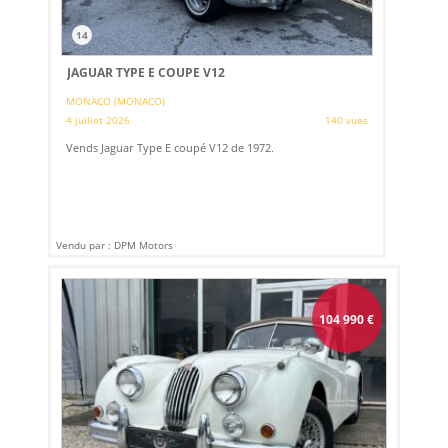
14
JAGUAR TYPE E COUPE V12
MONACO (MONACO)
4 juillet 2026
140 vues
Vends Jaguar Type E coupé V12 de 1972.
Vendu par : DPM Motors
104 990
€