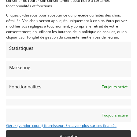
consentir ou retirer son consentement peut nuire à certaines
fonctionnalités et fonctions.
Cliquez ci-dessous pour accepter ce qui précède ou faites des choix
détaillés. Vos choix seront appliqués uniquement à ce site. Vous pouvez
modifier vos réglages à tout moment, y compris le retrait de votre
consentement, en utilisant les boutons de la politique de cookies, ou en
cliquant sur l’onglet de gestion du consentement en bas de l’écran.
Statistiques
12
AUSTIN HEALEY 100/4 – BN1 (1954)
Marketing
(51) MARNE
15 décembre 2025
416 vues
Fonctionnalités
Vends Austin Healey 100/4 - BN1 de janvier 1954, modèle
Toujours activé
rare avec la particularité des toutes premières productions,
notamment une planche de bord en deux parties, capot
moteur et malle de coffre en aluminium (en acier sur les
années suivantes).
Vendu par : brunotaillandier
Toujours activé
Gérer {vendor_count} fournisseurs
En savoir plus sur ces finalités
Accepter