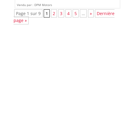
Vendu par : DPM Motors
Page 1 sur 9
1
2
3
4
5
…
»
Dernière
page »