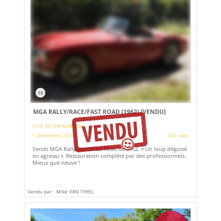
19
MGA RALLY/RACE/FAST ROAD (1962)
[VENDU]
(THE NETHERLANDS)
1 décembre 2025
226 vues
Vends MGA Rally/Race/Fast Road de 1962. « Un loup déguisé
en agneau ». Restauration complète par des professionnels.
Mieux que neuve !
Vendu par : Mike VAN THIEL