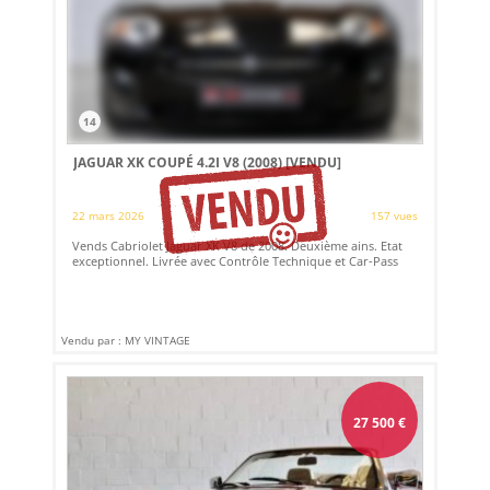
14
JAGUAR XK COUPÉ 4.2I V8 (2008)
[VENDU]
22 mars 2026
157 vues
Vends Cabriolet Jaguar XK V8 de 2008. Deuxième ains. Etat
exceptionnel. Livrée avec Contrôle Technique et Car-Pass
Vendu par : MY VINTAGE
27 500
€