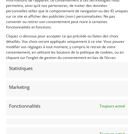
informations de l’appareil. Le consentement à ces technologies nous
par Cor Euser qui, lorsque les courses GT1 et GT2 se
permettra, ainsi qu’à nos partenaires, de traiter des données
personnelles telles que le comportement de navigation ou des ID uniques
sont arrêtées, a continué à faire campagne pour la
sur ce site et afficher des publicités (non-) personnalisées. Ne pas
voiture dans le Dutch Supercar Challenge. Suite à un
consentir ou retirer son consentement peut nuire à certaines
accident mineur à Zolder en 2012, Cor a décidé de
fonctionnalités et fonctions.
retirer la voiture.
Cliquez ci-dessous pour accepter ce qui précède ou faites des choix
détaillés. Vos choix seront appliqués uniquement à ce site. Vous pouvez
Il y a quelques années, nous avons convaincu Cor de
modifier vos réglages à tout moment, y compris le retrait de votre
reconstruire cette voiture spectaculaire pour lui
consentement, en utilisant les boutons de la politique de cookies, ou en
cliquant sur l’onglet de gestion du consentement en bas de l’écran.
redonner sa gloire d’origine. Début 2023, alors que la
voiture était prête, Cor a été invité à une démo lors
Statistiques
de la réunion des membres de Goodwood où il a
reçu un prix spécial du Duc de Richmond pour la
« Meilleure bande sonore du week-end ».
Marketing
Cette récompense, ajoutée au grand enthousiasme
du public de Goodwood, a incité Cor à engager la
Fonctionnalités
voiture dans la course Masters Endurance Legends à
Toujours activé
Zandvoort, où il a remporté deux victoires au
classement général.
La voiture est totalement prête pour la course et sera
Toujours activé