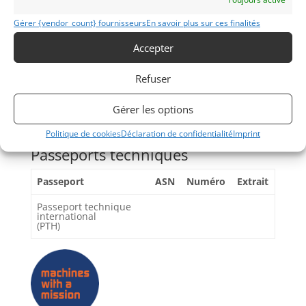
la bienvenue dans d’autres courses d’endurance GT
Gérer {vendor_count} fournisseurs
En savoir plus sur ces finalités
Masters et/ou Peter Auto.
Accepter
Partager cette annonce
Refuser
Gérer les options
Politique de cookies
Déclaration de confidentialité
Imprint
Passeports techniques
Passeport
ASN
Numéro
Extrait
Passeport technique
international
(PTH)