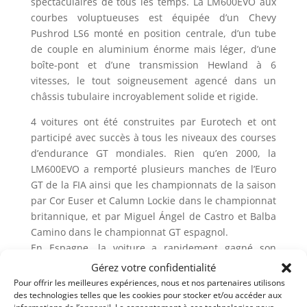
spectaculaires de tous les temps. La LM600EVO aux
courbes voluptueuses est équipée d’un Chevy
Pushrod LS6 monté en position centrale, d’un tube
de couple en aluminium énorme mais léger, d’une
boîte-pont et d’une transmission Hewland à 6
vitesses, le tout soigneusement agencé dans un
châssis tubulaire incroyablement solide et rigide.
4 voitures ont été construites par Eurotech et ont
participé avec succès à tous les niveaux des courses
d’endurance GT mondiales. Rien qu’en 2000, la
LM600EVO a remporté plusieurs manches de l’Euro
GT de la FIA ainsi que les championnats de la saison
par Cor Euser et Calumn Lockie dans le championnat
britannique, et par Miguel Ángel de Castro et Balba
Camino dans le championnat GT espagnol.
En Espagne, la voiture a rapidement gagné son
surnom de « La Bomba », qui est toujours fièrement
Gérez votre confidentialité
affiché sur le capot.
Pour offrir les meilleures expériences, nous et nos partenaires utilisons
des technologies telles que les cookies pour stocker et/ou accéder aux
La voiture en vente a toujours été détenue et gérée