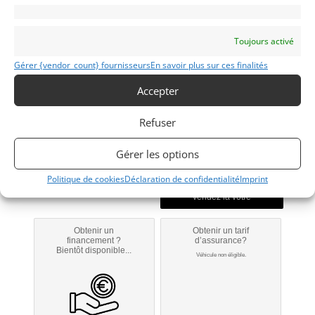
sur la marque
Toujours activé
DUETTO 1750
Gérer {vendor_count} fournisseurs
En savoir plus sur ces finalités
1968
Accepter
Refuser
Reims
Gérer les options
Modifier mon annonce
Politique de cookies
Déclaration de confidentialité
Imprint
Obtenir un
Obtenir un tarif
financement ?
d’assurance?
Bientôt disponible...
Véhicule non éligible.