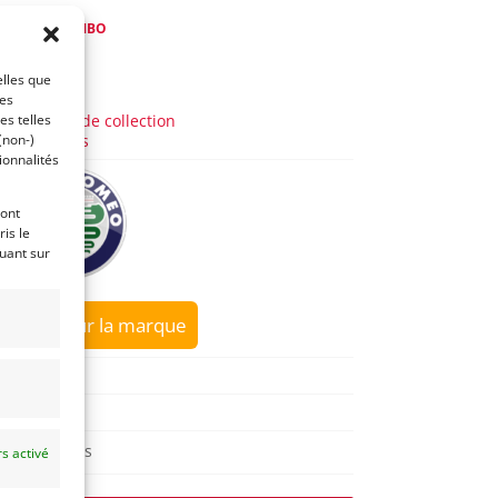
de
Franco LEMBO
 a 4 ans)
elles que
ces
AUTO
es telles
Voitures de collection
(non-)
Italiennes
ionnalités
ront
is le
quant sur
sur la marque
GIULIA
1966
Reims
s activé