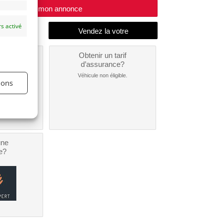
Modifier mon annonce
s activé
un
Obtenir un tarif
nt ?
d’assurance?
nible...
Véhicule non éligible.
ions
une
e?