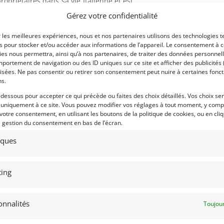
opriétaires dans sa vie Italienne et est
Oro par l’Automotoclub Storico Italiano,
Voir les 269 annonces 
Gérez votre confidentialité
 de ces années là. Livrée avec Certificat
Publié: 28 juillet 2022 (il y
technique vierge, expertise valeur agrée
r les meilleures expériences, nous et nos partenaires utilisons des technologies t
es pour stocker et/ou accéder aux informations de l’appareil. Le consentement à 
Catégorie :
es nous permettra, ainsi qu’à nos partenaires, de traiter des données personnell
portement de navigation ou des ID uniques sur ce site et afficher des publicités 
isées. Ne pas consentir ou retirer son consentement peut nuire à certaines fonct
Marque :
ns.
-dessous pour accepter ce qui précède ou faites des choix détaillés. Vos choix se
 uniquement à ce site. Vous pouvez modifier vos réglages à tout moment, y compr
 votre consentement, en utilisant les boutons de la politique de cookies, ou en cli
e gestion du consentement en bas de l’écran.
tiques
Modèle :
ing
Année :
Lieu :
onnalités
Toujour