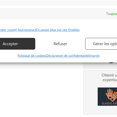
Toujour
Obtenir 
ndor_count} fournisseurs
En savoir plus sur ces finalités
financeme
Bientôt dispo
Accepter
Refuser
Gérer les opt
Politique de cookies
Déclaration de confidentialité
Imprint
Obtenir 
expertis