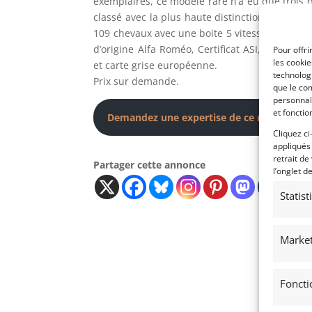
exemplaires, ce modèle rare n’a eu que trois pr
classé avec la plus haute distinction de Targa 
109 chevaux avec une boite 5 vitesses, le Graal
d’origine Alfa Roméo, Certificat ASI, contrôle 
Pour offri
les cooki
et carte grise européenne.
technologi
Prix sur demande.
que le com
personnal
et fonctio
Demandez une expertise de ce modèle
Cliquez ci
appliqués
retrait de
Partager cette annonce
l’onglet d
Statis
Market
Foncti