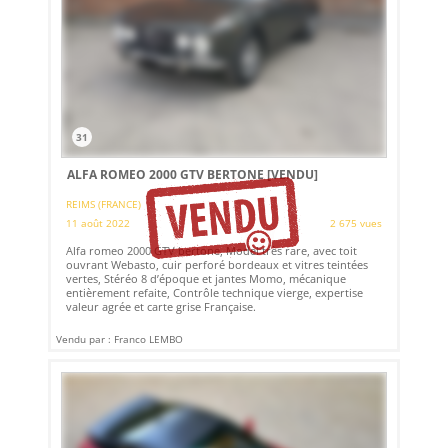
31
ALFA ROMEO 2000 GTV BERTONE
[VENDU]
REIMS (FRANCE)
11 août 2022
2 675 vues
Alfa romeo 2000 GTV bertone, Model très rare, avec toit
ouvrant Webasto, cuir perforé bordeaux et vitres teintées
vertes, Stéréo 8 d’époque et jantes Momo, mécanique
entièrement refaite, Contrôle technique vierge, expertise
valeur agrée et carte grise Française.
Vendu par : Franco LEMBO