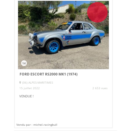
14
FORD ESCORT RS2000 MK1 (1974)
(06) ALPES-MARITIMES
15 juillet 2022
2 653 vues
VENDUE !
Vendu par : michel.racingbull