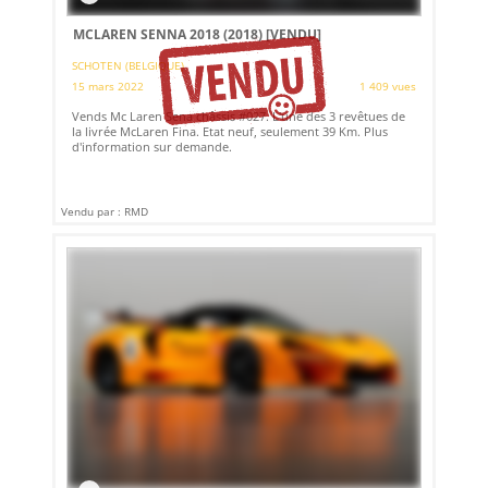
MCLAREN SENNA 2018 (2018)
[VENDU]
SCHOTEN (BELGIQUE)
15 mars 2022
1 409 vues
Vends Mc Laren Sena châssis #027. L'une des 3 revêtues de
la livrée McLaren Fina. Etat neuf, seulement 39 Km. Plus
d'information sur demande.
Vendu par : RMD