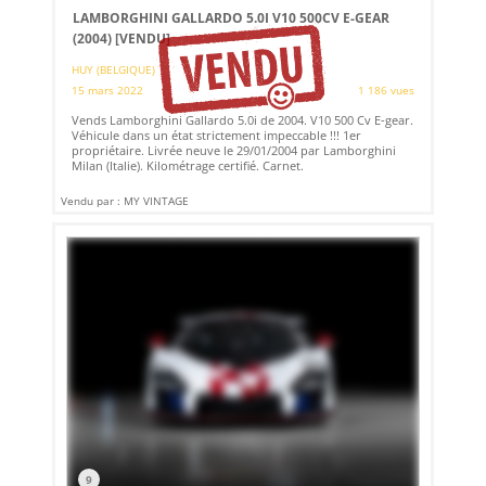
LAMBORGHINI GALLARDO 5.0I V10 500CV E-GEAR
(2004)
[VENDU]
HUY (BELGIQUE)
15 mars 2022
1 186 vues
Vends Lamborghini Gallardo 5.0i de 2004. V10 500 Cv E-gear.
Véhicule dans un état strictement impeccable !!! 1er
propriétaire. Livrée neuve le 29/01/2004 par Lamborghini
Milan (Italie). Kilométrage certifié. Carnet.
Vendu par : MY VINTAGE
9