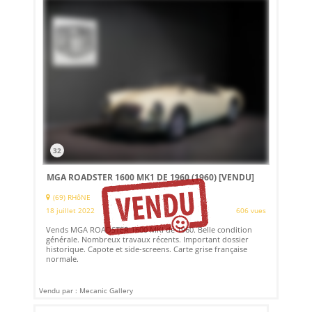
32
MGA ROADSTER 1600 MK1 DE 1960 (1960)
[VENDU]
(69) RHôNE
18 juillet 2022
606 vues
Vends MGA ROADSTER 1600 MKI de 1960. Belle condition
générale. Nombreux travaux récents. Important dossier
historique. Capote et side-screens. Carte grise française
normale.
Vendu par : Mecanic Gallery