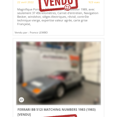
22 avril 2022
923 vues
Magnifique Porsche 3.2 speedster Gris Météor 1989, avec
seulement 37 456 kilomètres, Carnet d’entretien, Navigation
Becker, windshot, sièges électriques, révisé, contrôle
technique vierge, expertise valeur agrée, carte grise
Française,
Vendu par : Franco LEMBO
27
FERRARI BB 512I MATCHING NUMBERS 1983 (1983)
[VENDU]