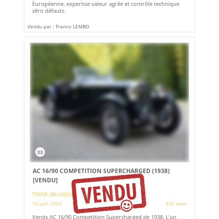
Européenne, expertise valeur agrée et contrôle technique
zéro défauts.
Vendu par : Franco LEMBO
33
AC 16/90 COMPETITION SUPERCHARGED (1938)
[VENDU]
TEMSE (BELGIQUE)
10 juin 2022
420 vues
Vends AC 16/90 Competition Supercharged de 1938. L'un