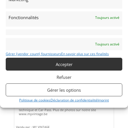
Fonctionnalités
Toujours activé
Toujours activé
Gérer {vendor_count} fournisseurs
En savoir plus sur ces finalités
Accepter
32
Refuser
CHEVROLET CAMARO V8 5.7L (1968)
[VENDU]
HUY (BELGIQUE)
Gérer les options
30 juin 2022
785 vues
Politique de cookies
Déclaration de confidentialité
Imprint
Vends Chevrolet Camaro 1968. Entièrement restaurée.
Moteur 299 Cv. Boite Manuelle ! Livrée avec contrôle
technique et Car-Pass. Plus de photos sur notre site
www.myvintage.be
Vendu par : MY VINTAGE