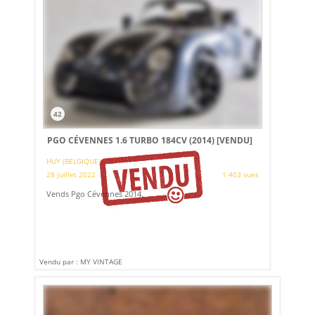
42
PGO CÉVENNES 1.6 TURBO 184CV (2014)
[VENDU]
HUY (BELGIQUE)
28 juillet 2022
1 403 vues
Vends Pgo Cévennes 2014.
Vendu par : MY VINTAGE