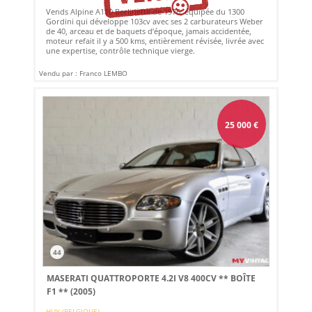
Vends Alpine A110 Berlinette de 1976, équipée du 1300
Gordini qui développe 103cv avec ses 2 carburateurs Weber
de 40, arceau et de baquets d’époque, jamais accidentée,
moteur refait il y a 500 kms, entièrement révisée, livrée avec
une expertise, contrôle technique vierge.
Vendu par : Franco LEMBO
25 000
€
44
MASERATI QUATTROPORTE 4.2I V8 400CV ** BOÎTE
F1 ** (2005)
HUY (BELGIQUE)