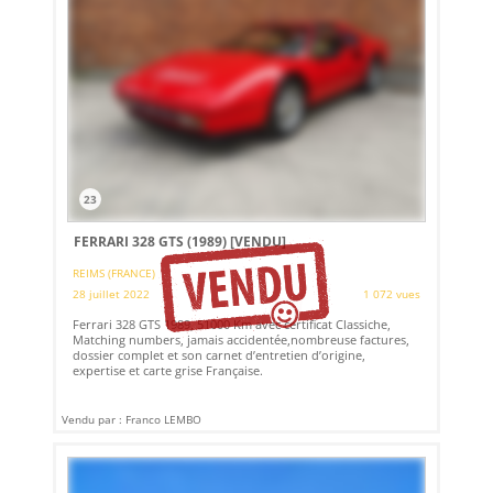
23
FERRARI 328 GTS (1989)
[VENDU]
REIMS (FRANCE)
28 juillet 2022
1 072 vues
Ferrari 328 GTS 1989, 51000 Km avec certificat Classiche,
Matching numbers, jamais accidentée,nombreuse factures,
dossier complet et son carnet d’entretien d’origine,
expertise et carte grise Française.
Vendu par : Franco LEMBO