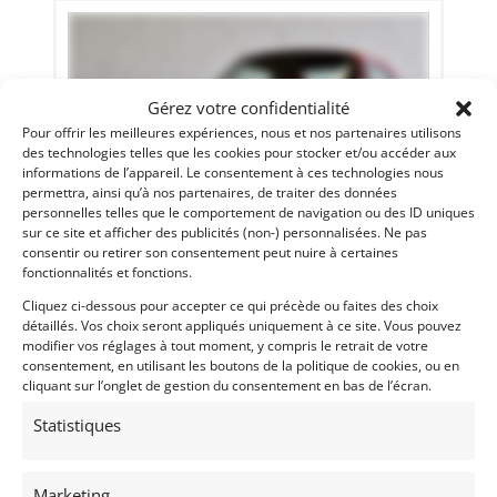
Gérez votre confidentialité
Pour offrir les meilleures expériences, nous et nos partenaires utilisons
des technologies telles que les cookies pour stocker et/ou accéder aux
informations de l’appareil. Le consentement à ces technologies nous
permettra, ainsi qu’à nos partenaires, de traiter des données
personnelles telles que le comportement de navigation ou des ID uniques
sur ce site et afficher des publicités (non-) personnalisées. Ne pas
consentir ou retirer son consentement peut nuire à certaines
39
fonctionnalités et fonctions.
PORSCHE 911 3.2 « RS REPLICA » (1984)
[VENDU]
Cliquez ci-dessous pour accepter ce qui précède ou faites des choix
détaillés. Vos choix seront appliqués uniquement à ce site. Vous pouvez
HUY (BELGIQUE)
modifier vos réglages à tout moment, y compris le retrait de votre
1 juillet 2022
1 706 vues
consentement, en utilisant les boutons de la politique de cookies, ou en
cliquant sur l’onglet de gestion du consentement en bas de l’écran.
Vends Porsche 911 carrera 3.2 Configurée RS REPLICA. État
concours. 1.184Kms depuis la construction. Véhicule
d’exception. Plus de photos sur notre site
Statistiques
www.myvintage.be
Vendu par : MY VINTAGE
Marketing