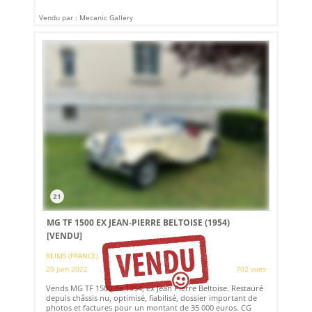
Vendu par : Mecanic Gallery
21
MG TF 1500 EX JEAN-PIERRE BELTOISE (1954)
[VENDU]
REIMS (FRANCE)
20 juin 2022
702 vues
Vends MG TF 1500 de 1954, ex Jean Pierre Beltoise. Restauré
depuis châssis nu, optimisé, fiabilisé, dossier important de
photos et factures pour un montant de 35 000 euros. CG