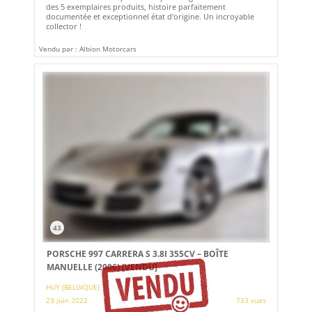
des 5 exemplaires produits, histoire parfaitement
documentée et exceptionnel état d'origine. Un incroyable
collector !
Vendu par : Albion Motorcars
43
PORSCHE 997 CARRERA S 3.8I 355CV – BOÎTE
MANUELLE (2006)
[VENDU]
HUY (BELGIQUE)
23 juin 2022
733 vues