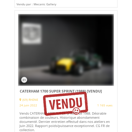
Vendu par : Mecanic Gallery
31
CATERHAM 1700 SUPER SPRINT (1988)
[VENDU]
(69) RHôNE
24 juin 2022
1 165 vues
Vends CATERHAM 1700 SUPER SPRINT de 1988. Désirable
combinaison de couleurs. Historique abondamment
documenté. Dernier entretien effectué dans nos ateliers en
Juin 2022. Rapport poids/puissance exceptionnel. CG FR de
collection.