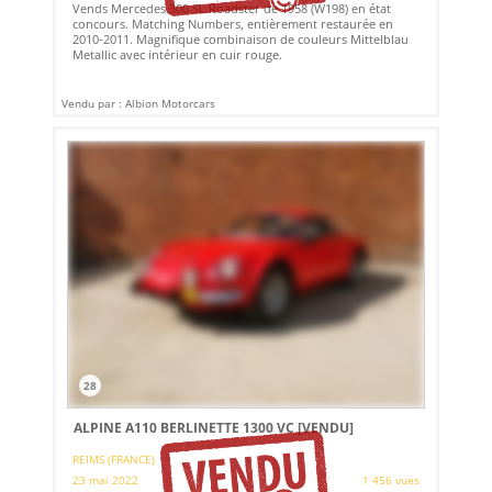
Vends Mercedes 300 SL Roadster de 1958 (W198) en état
concours. Matching Numbers, entièrement restaurée en
2010-2011. Magnifique combinaison de couleurs Mittelblau
Metallic avec intérieur en cuir rouge.
Vendu par : Albion Motorcars
28
ALPINE A110 BERLINETTE 1300 VC
[VENDU]
REIMS (FRANCE)
23 mai 2022
1 456 vues