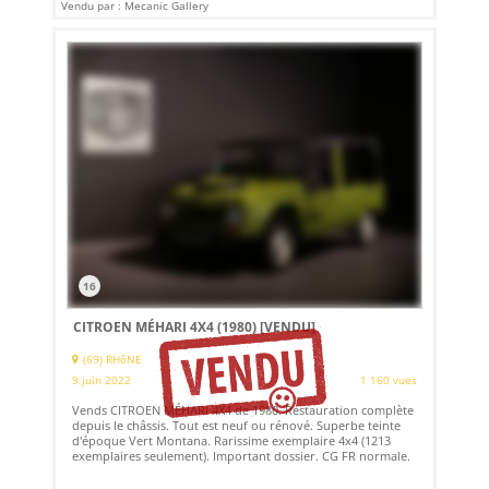
Vendu par : Mecanic Gallery
16
CITROEN MÉHARI 4X4 (1980)
[VENDU]
(69) RHôNE
9 juin 2022
1 160 vues
Vends CITROEN MÉHARI 4X4 de 1980. Restauration complète
depuis le châssis. Tout est neuf ou rénové. Superbe teinte
d'époque Vert Montana. Rarissime exemplaire 4x4 (1213
exemplaires seulement). Important dossier. CG FR normale.