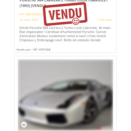
PORSCHE 964 CARRERA 2 TURBO LOOK CABRIOLET
(1993)
[VENDU]
HUY (BELGIQUE)
16 mars 2022
1 285 vues
Vends Porsche 964 Carrera 2 Turbo Look Cabriolet, 3e main.
État impeccable ! Certificat d'Authenticité Porsche. Carnet
d'entretien Moteur totalement remis à neuf ( Chez André
Chipeaux ), Embrayage neuf. Boîte de vitesses révisée
Vendu par : MY VINTAGE
42