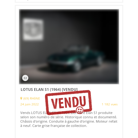
32
LOTUS ELAN S1 (1964)
[VENDU]
(69) RHôNE
24 juin 2022
1 182 vues
Vends LOTUS ELAN S1 de 1964. Dernière Elan S1 produite
selon son numéro de série. Historique connu et documenté.
Châssis d'origine. Conduite à gauche d'origine. Moteur refait
à neuf. Carte grise française de collection.