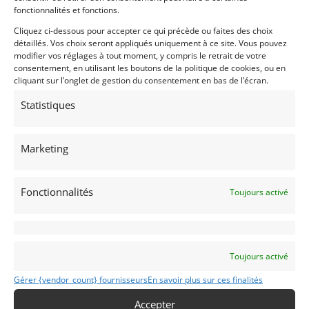
fonctionnalités et fonctions.
Cette voiture est disponible à une fraction de son
coût de construction.
Cliquez ci-dessous pour accepter ce qui précède ou faites des choix
détaillés. Vos choix seront appliqués uniquement à ce site. Vous pouvez
Immatriculée aux Pays-Bas
modifier vos réglages à tout moment, y compris le retrait de votre
consentement, en utilisant les boutons de la politique de cookies, ou en
cliquant sur l’onglet de gestion du consentement en bas de l’écran.
Partager cette annonce
Statistiques
Marketing
Passeports techniques
Fonctionnalités
Toujours activé
Passeport
ASN
Numéro
Extrait
Passeport technique
international
(PTH)
Toujours activé
Gérer {vendor_count} fournisseurs
En savoir plus sur ces finalités
Accepter