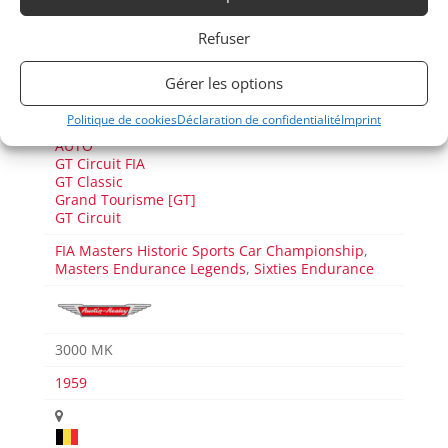
Refuser
Voir les 132 annonces de
Mike VAN THIEL
Gérer les options
Politique de cookies
Déclaration de confidentialité
Imprint
Publié: 12 juin 2023 (il y a 3 ans)
AUTO
GT Circuit FIA
GT Classic
Grand Tourisme [GT]
GT Circuit
FIA Masters Historic Sports Car Championship
,
Masters Endurance Legends
,
Sixties Endurance
3000 MK
1959