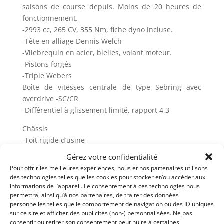
saisons de course depuis. Moins de 20 heures de
fonctionnement.
-2993 cc, 265 CV, 355 Nm, fiche dyno incluse.
-Tête en alliage Dennis Welch
-Vilebrequin en acier, bielles, volant moteur.
-Pistons forgés
-Triple Webers
Boîte de vitesses centrale de type Sebring avec
overdrive -SC/CR
-Différentiel à glissement limité, rapport 4,3
Châssis
-Toit rigide d’usine
-Réservoir en aluminium de 100 litres récemment
Gérez votre confidentialité
installé, rempli de mousse.
Pour offrir les meilleures expériences, nous et nos partenaires utilisons
des technologies telles que les cookies pour stocker et/ou accéder aux
Pièces détachées
informations de l’appareil. Le consentement à ces technologies nous
Deux roues de rechange
permettra, ainsi qu’à nos partenaires, de traiter des données
personnelles telles que le comportement de navigation ou des ID uniques
Quelques petites pièces
sur ce site et afficher des publicités (non-) personnalisées. Ne pas
consentir ou retirer son consentement peut nuire à certaines
Généralités