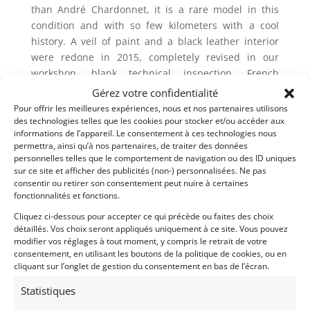
than André Chardonnet, it is a rare model in this
condition and with so few kilometers with a cool
history. A veil of paint and a black leather interior
were redone in 2015, completely revised in our
workshop, blank technical inspection, French
registration certificate.
Gérez votre confidentialité
Price on request.
Pour offrir les meilleures expériences, nous et nos partenaires utilisons
des technologies telles que les cookies pour stocker et/ou accéder aux
informations de l’appareil. Le consentement à ces technologies nous
permettra, ainsi qu’à nos partenaires, de traiter des données
Demandez une expertise de ce modèle
personnelles telles que le comportement de navigation ou des ID uniques
sur ce site et afficher des publicités (non-) personnalisées. Ne pas
consentir ou retirer son consentement peut nuire à certaines
fonctionnalités et fonctions.
Partager cette annonce
Cliquez ci-dessous pour accepter ce qui précède ou faites des choix
détaillés. Vos choix seront appliqués uniquement à ce site. Vous pouvez
modifier vos réglages à tout moment, y compris le retrait de votre
consentement, en utilisant les boutons de la politique de cookies, ou en
cliquant sur l’onglet de gestion du consentement en bas de l’écran.
Statistiques