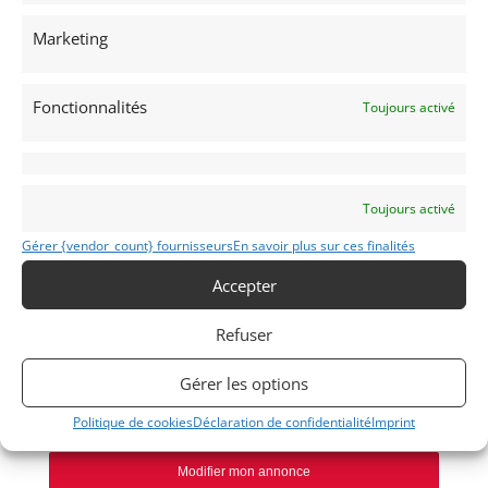
Marketing
Voir les 269 annonces de
Franco LEMBO
Publié: 10 juin 2021 (il y a 5 ans)
Fonctionnalités
Toujours activé
AUTO
Voitures de collection
Italiennes
Toujours activé
Gérer {vendor_count} fournisseurs
En savoir plus sur ces finalités
Accepter
LANCIA A 112 SÉRIE 7
Refuser
1984
Gérer les options
REIMS
Politique de cookies
Déclaration de confidentialité
Imprint
Modifier mon annonce