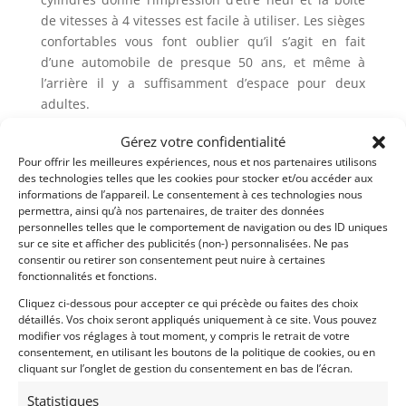
de vitesses à 4 vitesses est facile à utiliser. Les sièges
confortables vous font oublier qu’il s’agit en fait
d’une automobile de presque 50 ans, et même à
l’arrière il y a suffisamment d’espace pour deux
adultes.
Les BMW Baur ont toujours été de véritables objets
Gérez votre confidentialité
de collection. Certainement dans cet excellent état et
Pour offrir les meilleures expériences, nous et nos partenaires utilisons
cette combinaison de couleurs fantastique, une
des technologies telles que les cookies pour stocker et/ou accéder aux
informations de l’appareil. Le consentement à ces technologies nous
proposition très attrayante pour tout amateur de
permettra, ainsi qu’à nos partenaires, de traiter des données
BMW classique.
personnelles telles que le comportement de navigation ou des ID uniques
sur ce site et afficher des publicités (non-) personnalisées. Ne pas
consentir ou retirer son consentement peut nuire à certaines
Demandez une expertise de ce modèle
fonctionnalités et fonctions.
Cliquez ci-dessous pour accepter ce qui précède ou faites des choix
détaillés. Vos choix seront appliqués uniquement à ce site. Vous pouvez
Partager cette annonce
modifier vos réglages à tout moment, y compris le retrait de votre
consentement, en utilisant les boutons de la politique de cookies, ou en
cliquant sur l’onglet de gestion du consentement en bas de l’écran.
Statistiques