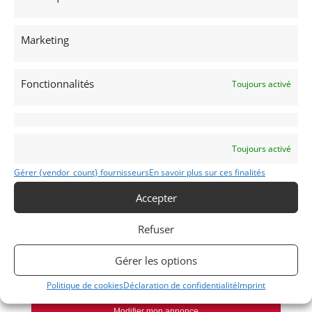
Marketing
Voir les 76 annonces de
Albion Motorcars
Publié: 20 octobre 2023 (il y a 3 ans)
Fonctionnalités
Toujours activé
AUTO
Voitures de collection
Allemandes
Toujours activé
Gérer {vendor_count} fournisseurs
En savoir plus sur ces finalités
Accepter
2002
Refuser
1973
Gérer les options
Temse
Politique de cookies
Déclaration de confidentialité
Imprint
Modifier mon annonce