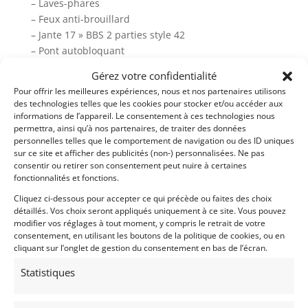
– Laves-phares
– Feux anti-brouillard
– Jante 17 » BBS 2 parties style 42
– Pont autobloquant
Gérez votre confidentialité
– Livré avec Contrôle Technique et Car-Pass
– Plus de photos sur notre site www.myvintage.be
Pour offrir les meilleures expériences, nous et nos partenaires utilisons
des technologies telles que les cookies pour stocker et/ou accéder aux
informations de l’appareil. Le consentement à ces technologies nous
Demandez une expertise de ce modèle
permettra, ainsi qu’à nos partenaires, de traiter des données
personnelles telles que le comportement de navigation ou des ID uniques
sur ce site et afficher des publicités (non-) personnalisées. Ne pas
consentir ou retirer son consentement peut nuire à certaines
Partager cette annonce
fonctionnalités et fonctions.
Cliquez ci-dessous pour accepter ce qui précède ou faites des choix
détaillés. Vos choix seront appliqués uniquement à ce site. Vous pouvez
modifier vos réglages à tout moment, y compris le retrait de votre
consentement, en utilisant les boutons de la politique de cookies, ou en
cliquant sur l’onglet de gestion du consentement en bas de l’écran.
Statistiques
Voir les 161 annonces de
MY VINTAGE
Publié: 5 février 2021 (il y a 6 ans)