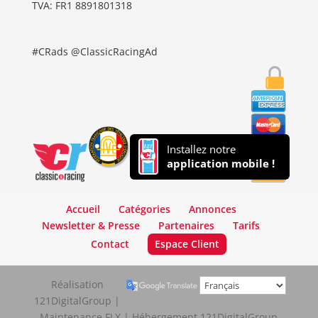
TVA: FR1 8891801318
#CRads @ClassicRacingAd
Installez notre
application mobile !
Accueil
Catégories
Annonces
Newsletter & Presse
Partenaires
Tarifs
Contact
Espace Client
Réalisation
121DigitalGroup |
Maintenance FLX | Hébergement 121DigitalGroup