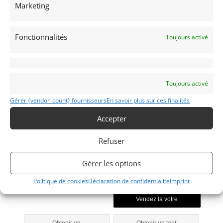
Marketing
AUTO
Voitures de collection
Youngtimers
Fonctionnalités
Allemandes
Toujours activé
Toujours activé
Gérer {vendor_count} fournisseurs
En savoir plus sur ces finalités
Z3
Accepter
2000
Refuser
Huy
Gérer les options
Modifier mon annonce
Politique de cookies
Déclaration de confidentialité
Imprint
Obtenir un
Obtenir un tarif