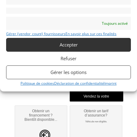
Américaines
Toujours activé
Gérer {vendor_count} fournisseurs
En savoir plus sur ces finalités
62 COUPE
Accepter
1950
Refuser
Reims
Gérer les options
Modifier mon annonce
Politique de cookies
Déclaration de confidentialité
Imprint
Obtenir un
Obtenir un tarif
financement ?
d’assurance?
Bientôt disponible...
Véhicule non éligible.