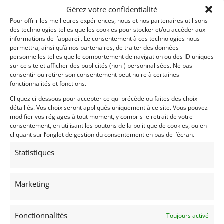
européenne.
Gérez votre confidentialité
Prix sur demande.
Pour offrir les meilleures expériences, nous et nos partenaires utilisons
des technologies telles que les cookies pour stocker et/ou accéder aux
informations de l’appareil. Le consentement à ces technologies nous
Demandez une expertise de ce modèle
permettra, ainsi qu’à nos partenaires, de traiter des données
personnelles telles que le comportement de navigation ou des ID uniques
sur ce site et afficher des publicités (non-) personnalisées. Ne pas
consentir ou retirer son consentement peut nuire à certaines
Partager cette annonce
fonctionnalités et fonctions.
Cliquez ci-dessous pour accepter ce qui précède ou faites des choix
détaillés. Vos choix seront appliqués uniquement à ce site. Vous pouvez
modifier vos réglages à tout moment, y compris le retrait de votre
consentement, en utilisant les boutons de la politique de cookies, ou en
cliquant sur l’onglet de gestion du consentement en bas de l’écran.
Statistiques
Voir les 269 annonces de
Franco LEMBO
Marketing
Publié: 30 janvier 2023 (il y a 4 ans)
AUTO
Fonctionnalités
Toujours activé
Voitures de collection