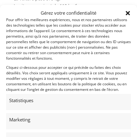
La vitesse maxi est de 110 km/h.
Gérez votre confidentialité
– Livrée avec Contrôle Technique et Car-Pass
Pour offrir les meilleures expériences, nous et nos partenaires utilisons
– Plus de photos sur notre site www.myvintage.be
des technologies telles que les cookies pour stocker et/ou accéder aux
informations de l’appareil. Le consentement à ces technologies nous
permettra, ainsi qu’à nos partenaires, de traiter des données
Demandez une expertise de ce modèle
personnelles telles que le comportement de navigation ou des ID uniques
sur ce site et afficher des publicités (non-) personnalisées. Ne pas
consentir ou retirer son consentement peut nuire à certaines
fonctionnalités et fonctions.
Partager cette annonce
Cliquez ci-dessous pour accepter ce qui précède ou faites des choix
détaillés. Vos choix seront appliqués uniquement à ce site. Vous pouvez
modifier vos réglages à tout moment, y compris le retrait de votre
consentement, en utilisant les boutons de la politique de cookies, ou en
cliquant sur l’onglet de gestion du consentement en bas de l’écran.
Statistiques
Voir les 161 annonces de
MY VINTAGE
Publié: 4 janvier 2023 (il y a 4 ans)
Marketing
AUTO
Voitures de collection