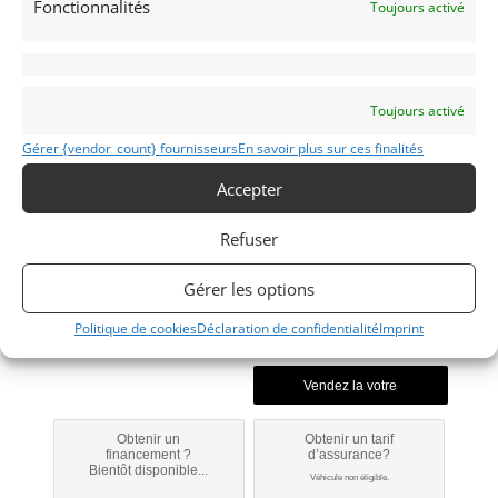
Françaises
Fonctionnalités
Toujours activé
Toujours activé
Gérer {vendor_count} fournisseurs
En savoir plus sur ces finalités
2CV
Accepter
1989
Refuser
Huy
Gérer les options
Politique de cookies
Déclaration de confidentialité
Imprint
Modifier mon annonce
Obtenir un
Obtenir un tarif
financement ?
d’assurance?
Bientôt disponible...
Véhicule non éligible.