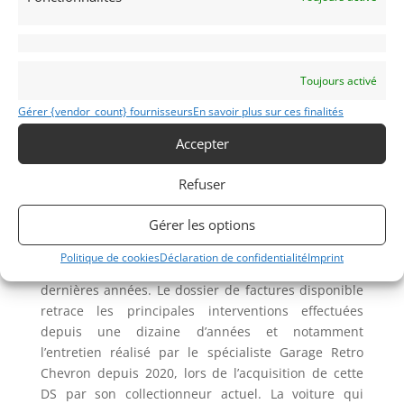
finition, que ce soient les enjoliveurs à flasque, les
baguettes, les éléments de serrurerie plus travaillés,
le volant monobranche, l’instrumentation Jaeger, les
dragonnes de maintien, les pare-soleil plus épais, la
Toujours activé
pédale d’accélérateur « sport », ou encore les dessus
de porte en cuir et tous les chromes présentent
Gérer {vendor_count} fournisseurs
En savoir plus sur ces finalités
bien.
Accepter
Mécaniquement, cette DS, dont le compartiment
Refuser
moteur est en état d’origine, se comporte de manière
plus que satisfaisante. Les montées en régime sont
Gérer les options
franches, la boite de vitesse douce et le système de
suspension hydropneumatique souple révèlent un
Politique de cookies
Déclaration de confidentialité
Imprint
bon fonctionnement, fruit d’un entretien sérieux ces
dernières années. Le dossier de factures disponible
retrace les principales interventions effectuées
depuis une dizaine d’années et notamment
l’entretien réalisé par le spécialiste Garage Retro
Chevron depuis 2020, lors de l’acquisition de cette
DS par son collectionneur actuel. La voiture qui