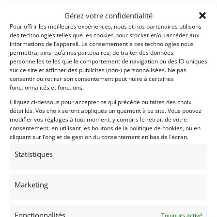
Notre DS est une variante 23 à carburateur (moteur
Gérez votre confidentialité
DX4) en boite de vitesses manuelle à 5 rapports et
Pour offrir les meilleures expériences, nous et nos partenaires utilisons
des technologies telles que les cookies pour stocker et/ou accéder aux
finition Pallas, mise en circulation le 10 janvier 1973.
informations de l’appareil. Le consentement à ces technologies nous
Relativement peu diffusé, il s’agit d’un modèle
permettra, ainsi qu’à nos partenaires, de traiter des données
intéressant car polyvalent, dans la mesure où il
personnelles telles que le comportement de navigation ou des ID uniques
dispose du moteur 2,3L de 115 chevaux DIN (124 ch
sur ce site et afficher des publicités (non-) personnalisées. Ne pas
consentir ou retirer son consentement peut nuire à certaines
SAE) plus coupleux, en version à carburateur double
fonctionnalités et fonctions.
corps, associé à la boite de vitesses mécanique, tous
Cliquez ci-dessous pour accepter ce qui précède ou faites des choix
les deux plus fiables et simples d’entretien, tout en
détaillés. Vos choix seront appliqués uniquement à ce site. Vous pouvez
profitant de la luxueuse finition Pallas, si
modifier vos réglages à tout moment, y compris le retrait de votre
caractéristique de la DS.
consentement, en utilisant les boutons de la politique de cookies, ou en
cliquant sur l’onglet de gestion du consentement en bas de l’écran.
Cette DS 23 « M », reprend les codes du luxe de
Statistiques
l’époque avec sa teinte gris métallisé pour son tour
de caisse, mariée aux nombreuses pièces chromées
et à un toit vinyle noir. L’habitacle, recouvert de cuir
Marketing
et moquettes de couleur tabac, affiche une très belle
patine, qui confère une certaine âme à cette voiture.
L’ensemble des équipements spécifiques à sa
Fonctionnalités
Toujours activé