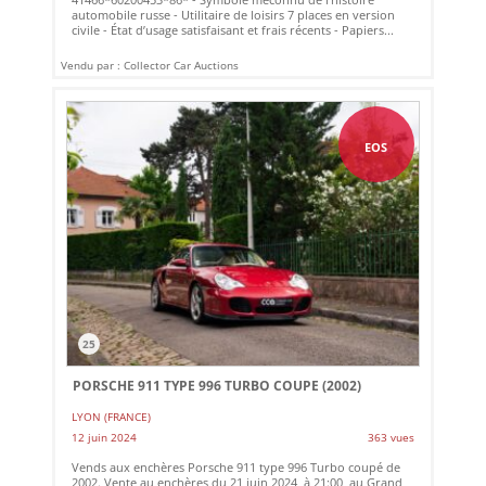
automobile russe - Utilitaire de loisirs 7 places en version
civile - État d’usage satisfaisant et frais récents - Papiers...
Vendu par : Collector Car Auctions
EOS
25
PORSCHE 911 TYPE 996 TURBO COUPE (2002)
LYON (FRANCE)
12 juin 2024
363 vues
Vends aux enchères Porsche 911 type 996 Turbo coupé de
2002. Vente au enchères du 21 juin 2024, à 21:00, au Grand