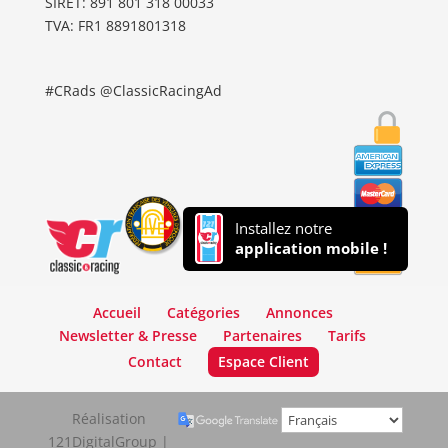
SIRET: 891 801 318 00033
TVA: FR1 8891801318
#CRads @ClassicRacingAd
Installez notre
application mobile !
Accueil
Catégories
Annonces
Newsletter & Presse
Partenaires
Tarifs
Contact
Espace Client
Réalisation
121DigitalGroup |