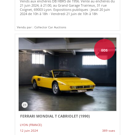
Vends aux enchères DB HBR5 de 1956. Vente au enchères du
21 juin 2024, à 21:00, au Grand Garage Trairieux, 31 rue
Coignet, 69003 Lyon. Expositions publiques : Jeudi 20 juin
2024 de 10h à 18h - Vendredi 21 juin de 10h à 18h
Vendu par : Collector Car Auctions
EOS
21
FERRARI MONDIAL T CABRIOLET (1990)
LYON (FRANCE)
12 juin 2024
389 vues