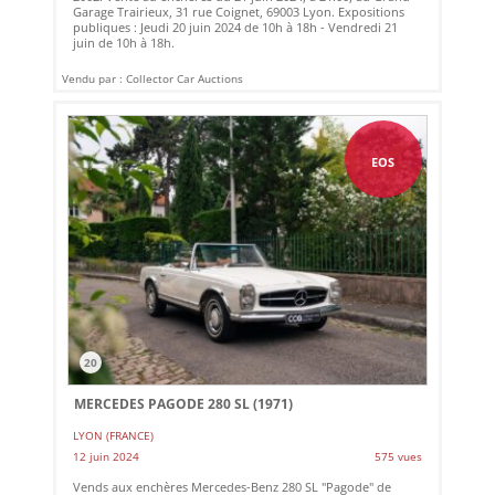
Garage Trairieux, 31 rue Coignet, 69003 Lyon. Expositions
publiques : Jeudi 20 juin 2024 de 10h à 18h - Vendredi 21
juin de 10h à 18h.
Vendu par : Collector Car Auctions
EOS
20
MERCEDES PAGODE 280 SL (1971)
LYON (FRANCE)
12 juin 2024
575 vues
Vends aux enchères Mercedes-Benz 280 SL "Pagode" de