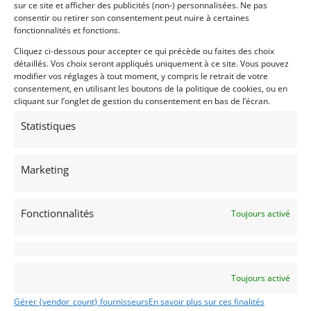
sur ce site et afficher des publicités (non-) personnalisées. Ne pas
consentir ou retirer son consentement peut nuire à certaines
fonctionnalités et fonctions.
EOS
Cliquez ci-dessous pour accepter ce qui précède ou faites des choix
détaillés. Vos choix seront appliqués uniquement à ce site. Vous pouvez
modifier vos réglages à tout moment, y compris le retrait de votre
consentement, en utilisant les boutons de la politique de cookies, ou en
cliquant sur l’onglet de gestion du consentement en bas de l’écran.
Statistiques
22
Marketing
PORSCHE 911 993 CARRERA 4
Fonctionnalités
Toujours activé
LYON (FRANCE)
12 juin 2024
800 vues
Vends aux enchères Porsche 911 type 993 Carrera 4 de 1995.
Vente au enchères du 21 juin 2024, à 21:00, au Grand Garage
Trairieux, 31 rue Coignet, 69003 Lyon. Expositions publiques
: Jeudi 20 juin 2024 de 10h à 18h - Vendredi 21 juin de 10h à
Toujours activé
18h
Gérer {vendor_count} fournisseurs
En savoir plus sur ces finalités
Vendu par : Collector Car Auctions