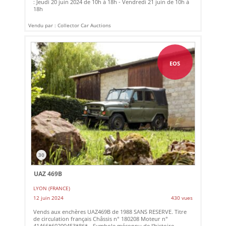
: Jeudi 20 juin 2024 de 10h à 18h - Vendredi 21 juin de 10h à
18h
Vendu par : Collector Car Auctions
EOS
30
UAZ 469B
LYON (FRANCE)
12 juin 2024
430 vues
Vends aux enchères UAZ469B de 1988 SANS RESERVE. Titre
de circulation français Châssis n° 180208 Moteur n°
41466*60200453*86* - Symbole méconnu de l’histoire