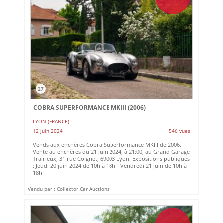
27
COBRA SUPERFORMANCE MKIII (2006)
LYON (FRANCE)
12 juin 2024
546 vues
Vends aux enchères Cobra Superformance MKIII de 2006.
Vente au enchères du 21 juin 2024, à 21:00, au Grand Garage
Trairieux, 31 rue Coignet, 69003 Lyon. Expositions publiques
: Jeudi 20 juin 2024 de 10h à 18h - Vendredi 21 juin de 10h à
18h
Vendu par : Collector Car Auctions