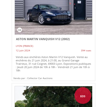
24
ASTON MARTIN VANQUISH V12 (2002)
LYON (FRANCE)
12 juin 2024
394 vues
Vends aux enchères Aston Martin V12 Vanquish. Vente au
enchères du 21 juin 2024, à 21:00, au Grand Garage
Trairieux, 31 rue Coignet, 69003 Lyon. Expositions publiques
: Jeudi 20 juin 2024 de 10h à 18h - Vendredi 21 juin de 10h à
18h
Vendu par : Collector Car Auctions
EOS