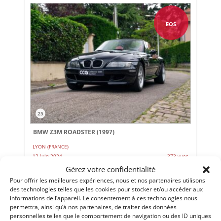
EOS
25
BMW Z3M ROADSTER (1997)
LYON (FRANCE)
12 juin 2024
373 vues
Gérez votre confidentialité
Vends aux enchères BMW Z3 M Roadster DE 1997. Vente au
enchères du 21 juin 2024, à 21:00, au Grand Garage
Pour offrir les meilleures expériences, nous et nos partenaires utilisons
Trairieux, 31 rue Coignet, 69003 Lyon. Expositions publiques
des technologies telles que les cookies pour stocker et/ou accéder aux
: Jeudi 20 juin 2024 de 10h à 18h - Vendredi 21 juin de 10h à
18h
informations de l’appareil. Le consentement à ces technologies nous
permettra, ainsi qu’à nos partenaires, de traiter des données
Vendu par : Collector Car Auctions
personnelles telles que le comportement de navigation ou des ID uniques