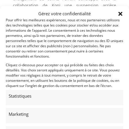
collaboration de Koni une suspension arrière
hydropneumatique qui se réglait automatiquement.
Gérez votre confidentialité
Pour offrir les meilleures expériences, nous et nos partenaires utilisons
De 1967 à 1971, environ 800 exemplaires de 365 GT
des technologies telles que les cookies pour stocker et/ou accéder aux
2+2 furent produits. Sa remplaçante, la 365 GT4 2+2,
informations de l’appareil. Le consentement à ces technologies nous
fut présentée en 1972.
permettra, ainsi qu’à nos partenaires, de traiter des données
personnelles telles que le comportement de navigation ou des ID uniques
sur ce site et afficher des publicités (non-) personnalisées. Ne pas
Demandez une expertise de ce modèle
consentir ou retirer son consentement peut nuire à certaines
fonctionnalités et fonctions.
Cliquez ci-dessous pour accepter ce qui précède ou faites des choix
Partager cette annonce
détaillés. Vos choix seront appliqués uniquement à ce site. Vous pouvez
modifier vos réglages à tout moment, y compris le retrait de votre
consentement, en utilisant les boutons de la politique de cookies, ou en
cliquant sur l’onglet de gestion du consentement en bas de l’écran.
Statistiques
Marketing
Voir les 224 annonces de
DPM Motors