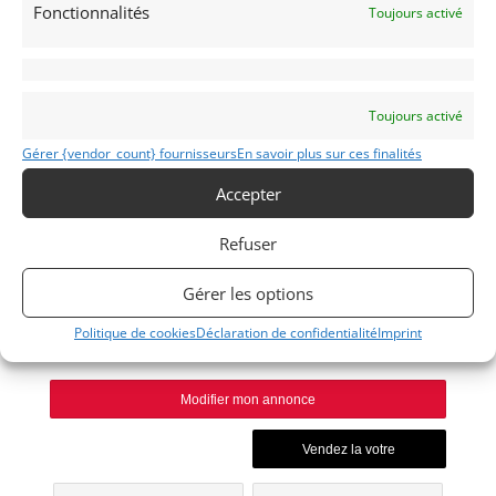
Fonctionnalités
Toujours activé
Publié: 28 août 2017 (il y a 9 ans)
Voitures de collection
Italiennes
Toujours activé
Gérer {vendor_count} fournisseurs
En savoir plus sur ces finalités
Accepter
365
Refuser
1969
Gérer les options
Politique de cookies
Déclaration de confidentialité
Imprint
MONACO +33 614 626 297
Modifier mon annonce