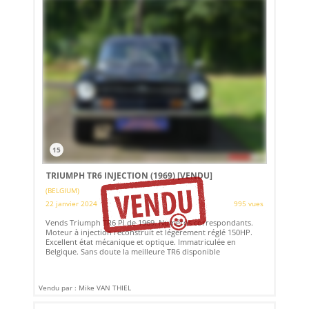
15
TRIUMPH TR6 INJECTION (1969)
[VENDU]
(BELGIUM)
22 janvier 2024
995 vues
Vends Triumph TR6 PI de 1969. Numéros correspondants.
Moteur à injection reconstruit et légèrement réglé 150HP.
Excellent état mécanique et optique. Immatriculée en
Belgique. Sans doute la meilleure TR6 disponible
Vendu par : Mike VAN THIEL