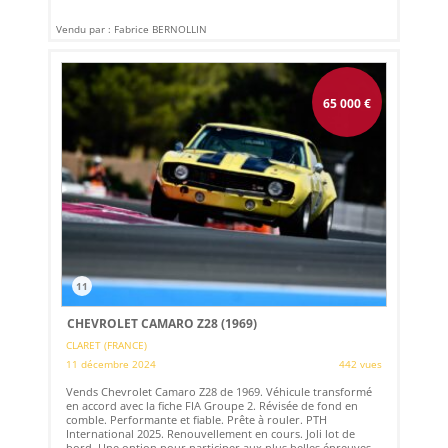
Vendu par : Fabrice BERNOLLIN
65 000
€
11
CHEVROLET CAMARO Z28 (1969)
CLARET (FRANCE)
11 décembre 2024
442 vues
Vends Chevrolet Camaro Z28 de 1969. Véhicule transformé
en accord avec la fiche FIA Groupe 2. Révisée de fond en
comble. Performante et fiable. Prête à rouler. PTH
International 2025. Renouvellement en cours. Joli lot de
bord. Une option pour participer aux plus belles épreuves