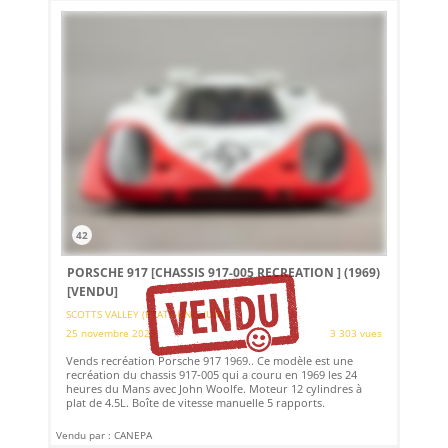
42
PORSCHE 917 [CHASSIS 917-005 RECREATION ] (1969)
[VENDU]
SCOTTS VALLEY (ETATS-UNIS (USA))
25 novembre 2023
3 303 vues
Vends recréation Porsche 917 1969.. Ce modèle est une
recréation du chassis 917-005 qui a couru en 1969 les 24
heures du Mans avec John Woolfe. Moteur 12 cylindres à
plat de 4.5L. Boîte de vitesse manuelle 5 rapports.
Vendu par : CANEPA