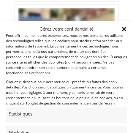
Gérez votre confidentialité
Pour offrir les meilleures expériences, nous et nos partenaires utilisons
des technologies telles que les cookies pour stocker et/ou accéder aux
informations de l’appareil. Le consentement à ces technologies nous
permettra, ainsi qu’à nos partenaires, de traiter des données
personnelles telles que le comportement de navigation ou des ID uniques
sur ce site et afficher des publicités (non-) personnalisées. Ne pas
consentir ou retirer son consentement peut nuire à certaines
fonctionnalités et fonctions.
18
Cliquez ci-dessous pour accepter ce qui précède ou faites des choix
MASERATI GHIBLI 4,7L (1969)
[VENDU]
détaillés. Vos choix seront appliqués uniquement à ce site. Vous pouvez
MONACO (MONACO)
modifier vos réglages à tout moment, y compris le retrait de votre
consentement, en utilisant les boutons de la politique de cookies, ou en
23 juin 2025
542 vues
cliquant sur l’onglet de gestion du consentement en bas de l’écran.
Vends Maserati Ghibli 4,7L de 1969. La meilleure
combinaison de couleurs pour ce modèle. 67 000 Km. Elle
Statistiques
fera le bonheur de tout collectionneur amateur des
production de la fin des années 60, et elle représente à coup
sur un excellent investissement, aussi, n'hésitez pas à nous
contacter pour...
Marketing