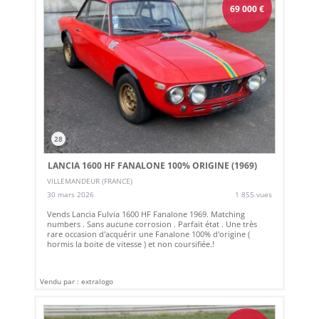
69 000
€
28
LANCIA 1600 HF FANALONE 100% ORIGINE (1969)
VILLEMANDEUR (FRANCE)
30 mars 2026
1 855 vues
Vends Lancia Fulvia 1600 HF Fanalone 1969. Matching
numbers . Sans aucune corrosion . Parfait état . Une très
rare occasion d'acquérir une Fanalone 100% d'origine (
hormis la boite de vitesse ) et non coursifiée.!
Vendu par : extralogo