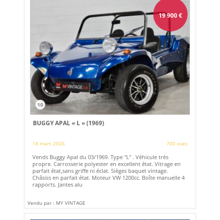
19 900
€
10
BUGGY APAL « L » (1969)
18 mars 2026
700 vues
Vends Buggy Apal du 03/1969. Type "L" . Véhicule très
propre. Carrosserie polyester en excellent état. Vitrage en
parfait état,sans griffe ni éclat. Sièges baquet vintage.
Châssis en parfait état. Moteur VW 1200cc. Boîte manuelle 4
rapports. Jantes alu
Vendu par : MY VINTAGE