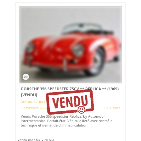
29
PORSCHE 356 SPEEDSTER 75CV ** RÉPLICA ** (1969)
[VENDU]
HUY (BELGIQUE)
9 novembre 2023
1 130 vues
Vends Porsche 356 speedster Replica, by Automobili
Intermeccanica. Parfait état. Véhicule livré avec contrôle
technique et demande d’immatriculation.
Vendu par : MY VINTAGE