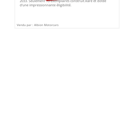
2033. Seulement 73 exemplaires construit.Rare et dotée
d'une impressionnante éligibilité.
Vendu par : Albion Motorcars