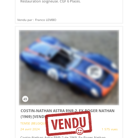
Restauration soigneuse. CGF 6 Places.
Vendu par : Franco LEMBO
45
COSTIN-NATHAN ASTRA RNR-2. EX-ROGER NATHAN
(1969)
[VENDU]
TEMSE (BELGIQUE)
24 avril 2024
1 575 vues
Costin-Nathan Astra RNR-2 de 1969. Ex-Roger Nathan.