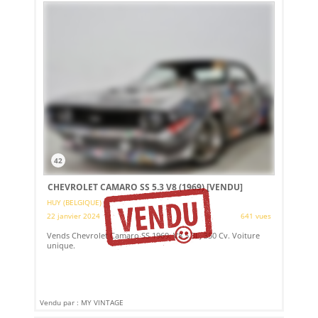
42
CHEVROLET CAMARO SS 5.3 V8 (1969)
[VENDU]
HUY (BELGIQUE)
22 janvier 2024
641 vues
Vends Chevrolet Camaro SS 1969. V8 5.3L, 350 Cv. Voiture
unique.
Vendu par : MY VINTAGE