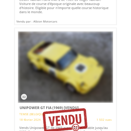
Voiture de course d'époque originale avec beaucoup
d'histoire. Eligible pour n'importe quelle course historique
dans le monde.
Vendu par : Albion Motorcars
32
UNIPOWER GT FIA (1969)
[VENDU]
TEMSE (BELGIQUE)
18 février 2024
1 502 vues
Vends Unipower GT de 1969 avec PTH FIA valable jusqu'au