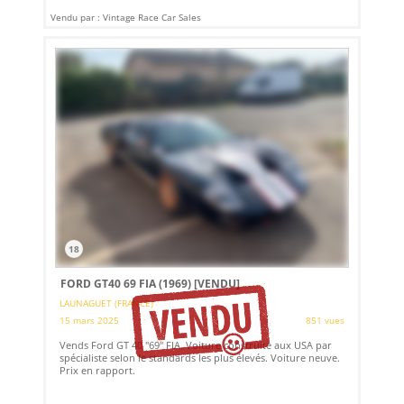
Vendu par : Vintage Race Car Sales
18
FORD GT40 69 FIA (1969)
[VENDU]
LAUNAGUET (FRANCE)
15 mars 2025
851 vues
Vends Ford GT 40 "69" FIA. Voiture construite aux USA par
spécialiste selon le standards les plus élevés. Voiture neuve.
Prix en rapport.