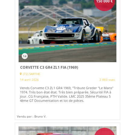
150 000
€
14
CORVETTE C3 GR4 ZL1 FIA (1969)
(72) SARTHE
14 avril 2026
2 883 vues
Vends Corvette C3 ZL1 GR4 1969, "Tribute Greder "Le Mans"
1974. Très bon état état. Très bien préparée. Sécurité FIA à
jour. CG Française, PTH Valide. LMC 2025 35ème Plateau 5
4ème GT Documentation et lot de pièces.
Vendu par : Bruno V.