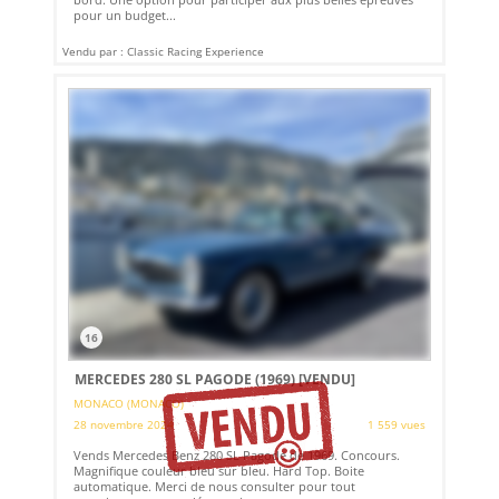
pour un budget...
Vendu par : Classic Racing Experience
16
MERCEDES 280 SL PAGODE (1969)
[VENDU]
MONACO (MONACO)
28 novembre 2024
1 559 vues
Vends Mercedes Benz 280 SL Pagode de 1969. Concours.
Magnifique couleur bleu sur bleu. Hard Top. Boite
automatique. Merci de nous consulter pour tout