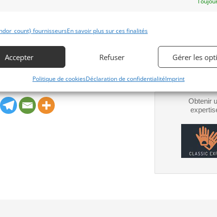
Toujour
r une ferrai Dino 246 GTS dans un état
Obtenir 
financeme
ndor_count} fournisseurs
En savoir plus sur ces finalités
ormations.
Bientôt dispo
Accepter
Refuser
Gérer les opt
Politique de cookies
Déclaration de confidentialité
Imprint
Obtenir 
expertis