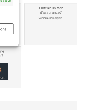
s activé
un
Obtenir un tarif
nt ?
d’assurance?
nible...
Véhicule non éligible.
ions
une
e?