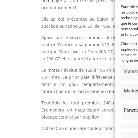
hommage à Dino Ferrari (1932-1956), le fils 
Pour offri
prématurément1.
les cooki
technologi
Elle za été présentée au Salon internationa
que le com
succède aux Dino 206 GT de 1968, et est produ
personnal
et fonctio
Agacé par le succès commercial des Porsche 
Cliquez ci
font de l’ombre à sa gamme V12, Enzo Ferrari
appliqués
marque Dino, avec la Dino 206 GT, dérivée d
retrait de
la 206 GT elle a gardé l’allure et la plupart de
l’onglet d
Le moteur évolue de 165 à 195 ch pour plus de
Statis
2,4 litres. La principale différence réside dan
dont 6 cm pour l’empattement2, et surtout
Market
fabrication de la carrosserie en remplacement
Toutefois les tout premiers 246 recevront 
Cromodora en magnésium seront désormais 
Foncti
blocage central par papillon.
Notre Dino d’une rare couleur blanche affich