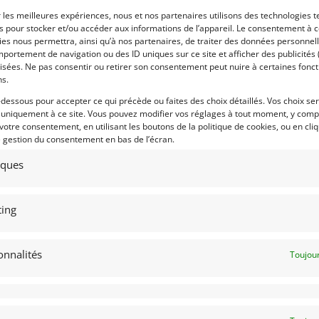
aîné d’Enzo Ferrari (1898-1988) disparu
r les meilleures expériences, nous et nos partenaires utilisons des technologies t
Voir les 224 annonces 
es pour stocker et/ou accéder aux informations de l’appareil. Le consentement à 
es nous permettra, ainsi qu’à nos partenaires, de traiter des données personnell
l de l’automobile de Genève 1969, elle
Publié: 18 juin 2024 (il y a 
portement de navigation ou des ID uniques sur ce site et afficher des publicités 
ite à 3761 exemplaires de 1969 à 1974.
Catégorie :
isées. Ne pas consentir ou retirer son consentement peut nuire à certaines fonct
ns.
911 à moteur 6 cylindres de 1969, qui
-dessous pour accepter ce qui précède ou faites des choix détaillés. Vos choix se
 conçoit ce modèle à moteur V6 sous la
Marque :
 uniquement à ce site. Vous pouvez modifier vos réglages à tout moment, y compr
u modèle de compétition Dino 206 S. De
 votre consentement, en utilisant les boutons de la politique de cookies, ou en cli
s éléments de carrosserie.
e gestion du consentement en bas de l’écran.
 souplesse et sa cylindrée passe de 2 à
tiques
s l’allongement de la voiture de 9,4 cm,
Modèle :
 dans l’adoption de l’acier pour la
Année :
ing
 de l’aluminium.
Lieu :
encore des panneaux d’alu. Les jantes
fixées par cinq écrous en place du
onnalités
Toujour
e moins de 500 KM…