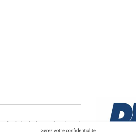
ur 6 cylindres) est une voiture de sport
, filiale de Ferrari ainsi baptisée en
Gérez votre confidentialité