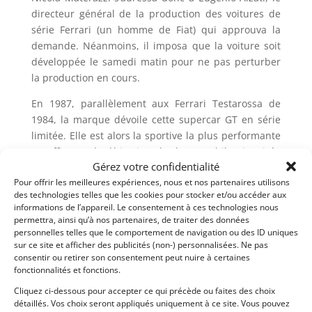
directeur général de la production des voitures de
série Ferrari (un homme de Fiat) qui approuva la
demande. Néanmoins, il imposa que la voiture soit
développée le samedi matin pour ne pas perturber
la production en cours.
En 1987, parallèlement aux Ferrari Testarossa de
1984, la marque dévoile cette supercar GT en série
limitée. Elle est alors la sportive la plus performante
et efficace de l’histoire de l’automobile, inspirée
Gérez votre confidentialité
directement de la compétition et notamment de la
Pour offrir les meilleures expériences, nous et nos partenaires utilisons
Formule 1. La voiture est présentée à la presse le 21
des technologies telles que les cookies pour stocker et/ou accéder aux
juillet 1987 au circuit de Fiorano de l’usine Ferrari de
informations de l’appareil. Le consentement à ces technologies nous
Maranello par Enzo Ferrari lui-même, avec Leonardo
permettra, ainsi qu’à nos partenaires, de traiter des données
Fioravanti (chef designer) et Peter Camardella. La
personnelles telles que le comportement de navigation ou des ID uniques
sur ce site et afficher des publicités (non-) personnalisées. Ne pas
présentation au public se fera au salon de
consentir ou retirer son consentement peut nuire à certaines
l’automobile de Francfort de la même année.
fonctionnalités et fonctions.
Selon la philosophie personnelle de toute une vie, et
Cliquez ci-dessous pour accepter ce qui précède ou faites des choix
détaillés. Vos choix seront appliqués uniquement à ce site. Vous pouvez
les dernières volontés du Commendatore Enzo