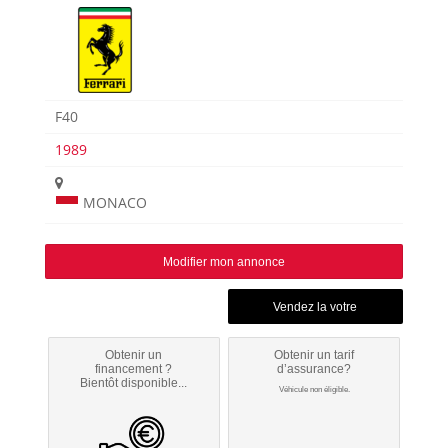
F40
1989
MONACO
Modifier mon annonce
Obtenir un
Obtenir un tarif
financement ?
d’assurance?
Bientôt disponible...
Véhicule non éligible.