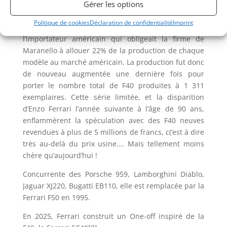
elle obtenait la certification aux États-Unis, refusée
Gérer les options
jusque-là en raison de ses caractéristiques
Politique de cookies
Déclaration de confidentialité
Imprint
extrêmes. Ferrari dut respecter le contrat avec
l’importateur américain qui obligeait la firme de
Maranello à allouer 22% de la production de chaque
modèle au marché américain. La production fut donc
de nouveau augmentée une dernière fois pour
porter le nombre total de F40 produites à 1 311
exemplaires. Cette série limitée, et la disparition
d’Enzo Ferrari l’année suivante à l’âge de 90 ans,
enflammèrent la spéculation avec des F40 neuves
revendues à plus de 5 millions de francs, c(‘est à dire
très au-delà du prix usine…. Mais tellement moins
chère qu’aujourd’hui !
Concurrente des Porsche 959, Lamborghini Diablo,
Jaguar XJ220, Bugatti EB110, elle est remplacée par la
Ferrari F50 en 1995.
En 2025, Ferrari construit un One-off inspiré de la