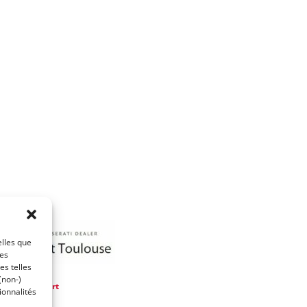
elles que
ces
es telles
(non-)
e
Modena Sport
ionnalités