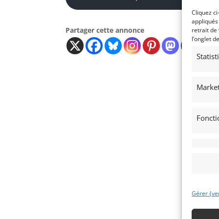
Cliquez ci
appliqués
Partager cette annonce
retrait de
l’onglet d
Statis
Market
Foncti
Gérer {ve