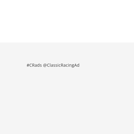
#CRads @ClassicRacingAd