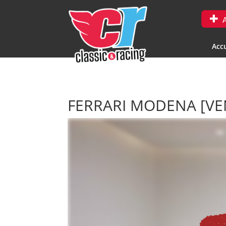
A
Accu
FERRARI MODENA
[V