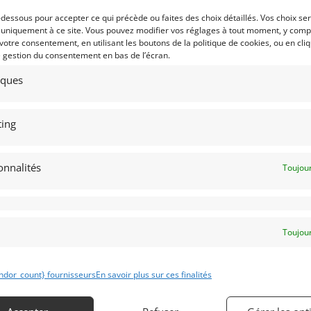
Publié: 29 août 2017 (il y a
-dessous pour accepter ce qui précède ou faites des choix détaillés. Vos choix se
Catégorie :
 uniquement à ce site. Vous pouvez modifier vos réglages à tout moment, y compr
 votre consentement, en utilisant les boutons de la politique de cookies, ou en cli
e gestion du consentement en bas de l’écran.
Marque :
tiques
ing
Modèle :
Année :
onnalités
Toujour
Lieu :
Toujour
ndor_count} fournisseurs
En savoir plus sur ces finalités
Obtenir 