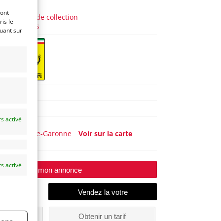
 9 ans)
ront
Voitures de collection
is le
Italiennes
quant sur
360
2004
s activé
(31) Haute-Garonne
Voir sur la carte
s activé
Modifier mon annonce
un
Obtenir un tarif