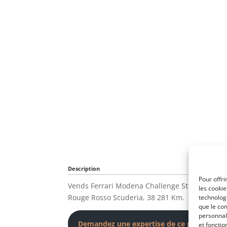
Description
Pour offri
Vends Ferrari Modena Challenge Stradale de 2
les cooki
Rouge Rosso Scuderia, 38 281 Km.
technologi
que le com
personnal
Demandez une expertise de ce modèle
et fonctio