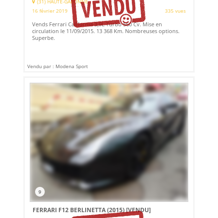
(31) HAUTE-GARONNE
16 février 2019
335 vues
Vends Ferrari California 3,9L Turbo 560 Cv. Mise en
circulation le 11/09/2015. 13 368 Km. Nombreuses options.
Superbe.
Vendu par : Modena Sport
9
FERRARI F12 BERLINETTA (2015)
[VENDU]