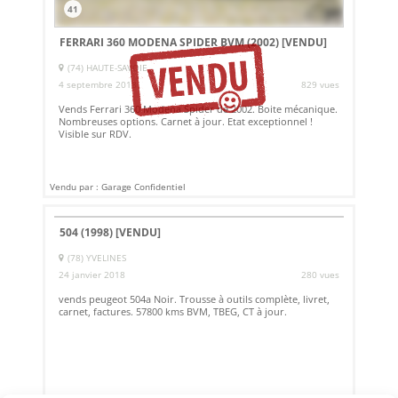
41
FERRARI 360 MODENA SPIDER BVM (2002)
[VENDU]
(74) HAUTE-SAVOIE
4 septembre 2018
829 vues
Vends Ferrari 360 Modena Spider de 2002. Boite mécanique.
Nombreuses options. Carnet à jour. Etat exceptionnel !
Visible sur RDV.
Vendu par : Garage Confidentiel
504 (1998)
[VENDU]
(78) YVELINES
24 janvier 2018
280 vues
vends peugeot 504a Noir. Trousse à outils complète, livret,
carnet, factures. 57800 kms BVM, TBEG, CT à jour.