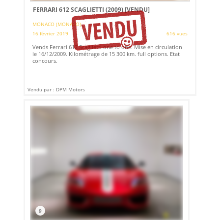
FERRARI 612 SCAGLIETTI (2009)
[VENDU]
MONACO (MONACO)
16 février 2019
616 vues
Vends Ferrari 612 Scaglietti one to one. Mise en circulation
le 16/12/2009. Kilométrage de 15 300 km. full options. Etat
concours.
Vendu par : DPM Motors
9