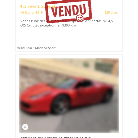
(31) HAUTE-GARONNE
16 février 2019
925 vues
Vends l'une des 499 Ferrari 458 Speciale A "Aperta". V8 4,5L
605 Cv. Etat exceptionnel. 9300 Km .
Vendu par : Modena Sport
6