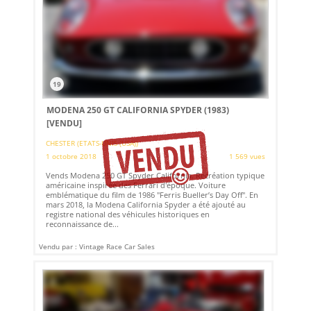
19
MODENA 250 GT CALIFORNIA SPYDER (1983)
[VENDU]
CHESTER (ETATS-UNIS (USA))
1 octobre 2018
1 569 vues
Vends Modena 250 GT Spyder California. Recréation typique
américaine inspirée des Ferrari d'époque. Voiture
emblématique du film de 1986 "Ferris Bueller’s Day Off". En
mars 2018, la Modena California Spyder a été ajouté au
registre national des véhicules historiques en
reconnaissance de...
Vendu par : Vintage Race Car Sales