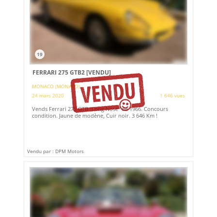
19
FERRARI 275 GTB2
[VENDU]
MONACO (MONACO)
24 mars 2020
1 646 vues
Vends Ferrari 275 GTB "Long Nose" de 1966. Concours
condition. Jaune de modène, Cuir noir. 3 646 Km !
Vendu par : DPM Motors