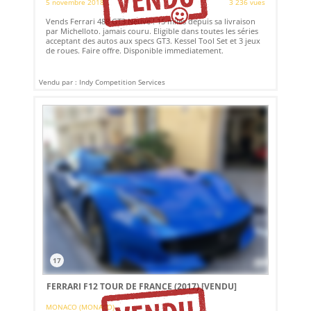
5 novembre 2018
3 236 vues
Vends Ferrari 488 GT3 Neuve ! 15 miles depuis sa livraison
par Michelloto. jamais couru. Eligible dans toutes les séries
acceptant des autos aux specs GT3. Kessel Tool Set et 3 jeux
de roues. Faire offre. Disponible immediatement.
Vendu par : Indy Competition Services
17
FERRARI F12 TOUR DE FRANCE (2017)
[VENDU]
MONACO (MONACO)