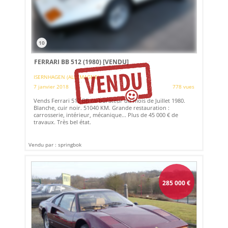
10
FERRARI BB 512 (1980)
[VENDU]
ISERNHAGEN (ALLEMAGNE)
7 janvier 2018
778 vues
Vends Ferrari 512 BB carburateur du mois de Juillet 1980.
Blanche, cuir noir. 51040 KM. Grande restauration :
carrosserie, intérieur, mécanique... Plus de 45 000 € de
travaux. Très bel état.
Vendu par : springbok
285 000
€