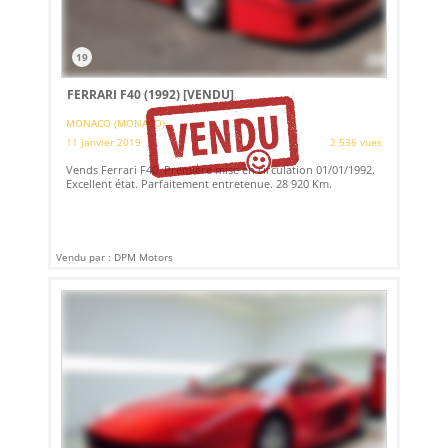
19
FERRARI F40 (1992)
[VENDU]
MONACO (MONACO)
11 janvier 2019
2 536 vues
Vends Ferrari F40. Première mise en circulation 01/01/1992.
Excellent état. Parfaitement entretenue. 28 920 Km.
Vendu par : DPM Motors