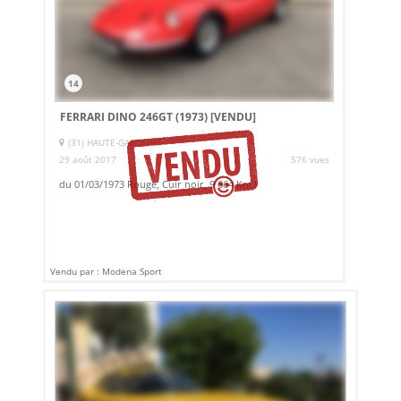
14
FERRARI DINO 246GT (1973)
[VENDU]
(31) HAUTE-GARONNE
29 août 2017
576 vues
du 01/03/1973 Rouge, Cuir noir, 9 664 Km !
Vendu par : Modena Sport