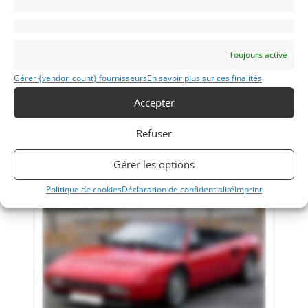
15
FERRARI 512 M (1994)
[VENDU]
Toujours activé
30 mai 2017
1 313 vues
Gérer {vendor_count} fournisseurs
En savoir plus sur ces finalités
1996, 41 800 Km, Rosso Corsa, Cuir Noir, Excellent état.
Accepter
Refuser
Vendu par : Modena Sport
Gérer les options
Politique de cookies
Déclaration de confidentialité
Imprint