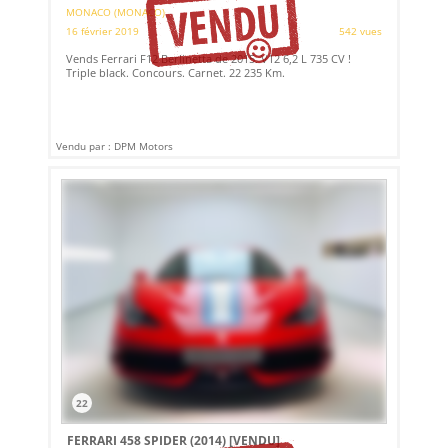
MONACO (MONACO)
16 février 2019
542 vues
Vends Ferrari F12 Berlinetta de 2015. V12 6,2 L 735 CV !
Triple black. Concours. Carnet. 22 235 Km.
Vendu par : DPM Motors
22
FERRARI 458 SPIDER (2014)
[VENDU]