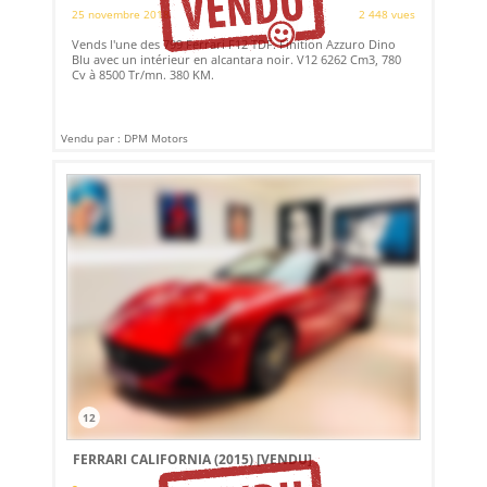
25 novembre 2018
2 448 vues
Vends l'une des 799 Ferrari F12 TDF. Finition Azzuro Dino
Blu avec un intérieur en alcantara noir. V12 6262 Cm3, 780
Cv à 8500 Tr/mn. 380 KM.
Vendu par : DPM Motors
12
FERRARI CALIFORNIA (2015)
[VENDU]