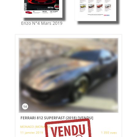
Enzo
N°4
Mars 2019
14
FERRARI 812 SUPERFAST (2018)
[VENDU]
MONACO (MONACO)
11 janvier 2019
1 350 vues