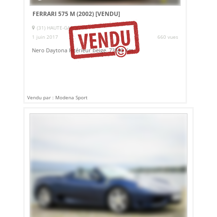
FERRARI 575 M (2002)
[VENDU]
(31) HAUTE-GARONNE
1 juin 2017
660 vues
Nero Daytona Intérieur beige. 73500 Km
Vendu par : Modena Sport