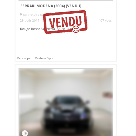
FERRARI MODENA (2004)
[VENDU]
(31) HAUTE-GARONNE
29 août 2017
407 vues
Rouge Rosso Scuderia, 38 281 Km.
Vendu par : Modena Sport
16