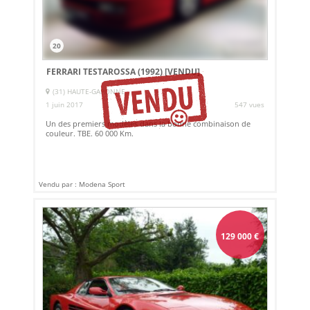
20
FERRARI TESTAROSSA (1992)
[VENDU]
(31) HAUTE-GARONNE
1 juin 2017
547 vues
Un des premiers modèles dans la bonne combinaison de
couleur. TBE. 60 000 Km.
Vendu par : Modena Sport
129 000
€