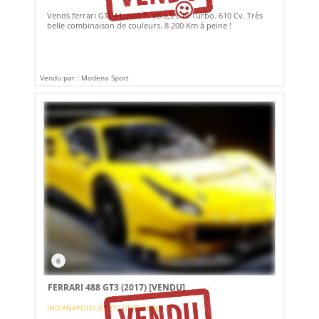
Vends ferrari GTC4 Lusso T. V8 3,9 L Bi Turbo. 610 Cv. Très
belle combinaison de couleurs. 8 200 Km à peine !
Vendu par : Modena Sport
6
FERRARI 488 GT3 (2017)
[VENDU]
INDIANAPOLIS (ETATS-UNIS (USA))