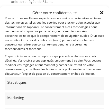
unique) et âgée de 81ans.
Gérez votre confidentialité
Demandez une expertise de ce modèle
Pour offrir les meilleures expériences, nous et nos partenaires utilisons
des technologies telles que les cookies pour stocker et/ou accéder aux
informations de l’appareil. Le consentement à ces technologies nous
Partager cette annonce
permettra, ainsi qu’à nos partenaires, de traiter des données
personnelles telles que le comportement de navigation ou des ID uniques
sur ce site et afficher des publicités (non-) personnalisées. Ne pas
consentir ou retirer son consentement peut nuire à certaines
fonctionnalités et fonctions.
Cliquez ci-dessous pour accepter ce qui précède ou faites des choix
détaillés. Vos choix seront appliqués uniquement à ce site. Vous pouvez
modifier vos réglages à tout moment, y compris le retrait de votre
Voir l'annonce de
carlo
consentement, en utilisant les boutons de la politique de cookies, ou en
cliquant sur l’onglet de gestion du consentement en bas de l’écran.
Publié: 5 février 2019 (il y a 8 ans)
Statistiques
AUTO
Voitures de collection
Françaises
Italiennes
Marketing
Avant guerre
FIAT