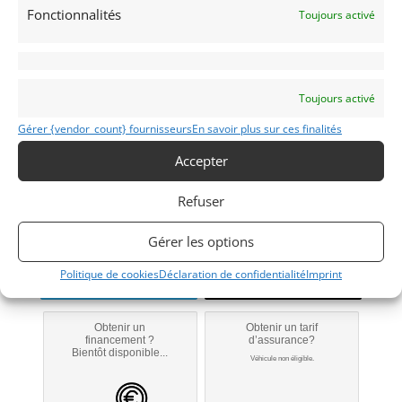
Fonctionnalités
Toujours activé
SIMCA
1938
Toujours activé
Liège
Gérer {vendor_count} fournisseurs
En savoir plus sur ces finalités
Accepter
Modifier mon annonce
Refuser
Contacter le vendeur par mail
Gérer les options
Portable
Politique de cookies
Déclaration de confidentialité
Imprint
Signaler vendu
Obtenir un
Obtenir un tarif
financement ?
d’assurance?
Bientôt disponible...
Véhicule non éligible.