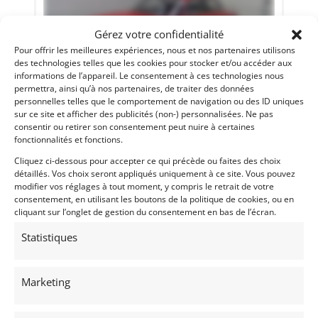
Gérez votre confidentialité
Pour offrir les meilleures expériences, nous et nos partenaires utilisons
des technologies telles que les cookies pour stocker et/ou accéder aux
informations de l’appareil. Le consentement à ces technologies nous
22
permettra, ainsi qu’à nos partenaires, de traiter des données
personnelles telles que le comportement de navigation ou des ID uniques
ALFA ROMÉO BERTONE 2000 GT VELOCE (1975)
sur ce site et afficher des publicités (non-) personnalisées. Ne pas
[VENDU]
consentir ou retirer son consentement peut nuire à certaines
RDEIMS (FRANCE)
fonctionnalités et fonctions.
13 juin 2019
1 024 vues
Cliquez ci-dessous pour accepter ce qui précède ou faites des choix
Vends Alfa Romeo Bertone 2000 gt veloce 1975.
détaillés. Vos choix seront appliqués uniquement à ce site. Vous pouvez
Parfaitement entretenue. Mécanique refaite à neuf.
modifier vos réglages à tout moment, y compris le retrait de votre
Matching numbers. Expertisée. CGN
consentement, en utilisant les boutons de la politique de cookies, ou en
cliquant sur l’onglet de gestion du consentement en bas de l’écran.
Vendu par : Franco LEMBO
Statistiques
Marketing