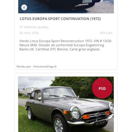
6
LOTUS EUROPA SPORT CONTINUATION (1972)
ST TRIPHON (SUISSE)
26 mars 2026
409 vues
Vends Lotus Europa Sport Reconstruction 1972. VIN # 13/20.
Neuve 0KM. Dossier de conformité Europa Engeeniring
Banks UK. Certificat DTC Bienne. Carte grise anglaise.
Vendu par : hmconsulting.ch
PSD