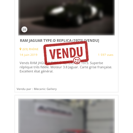
28
RAM JAGUAR TYPE-D REPLICA (1973)
[VENDU]
(69) RHôNE
14 juin 2019
1 597 vues
Vends RAM JAGUAR TYPE-D REPLICA de 1973. Superbe
réplique très fidèle. Moteur 3.8 Jaguar. Carte grise française.
Excellent état général.
Vendu par : Mecanic Gallery