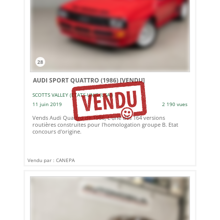
28
AUDI SPORT QUATTRO (1986)
[VENDU]
SCOTTS VALLEY (ETATS-UNIS (USA))
11 juin 2019
2 190 vues
Vends Audi Quattro de 1986, L'une des 164 versions
routières construites pour l'homologation groupe B. Etat
concours d'origine.
Vendu par : CANEPA