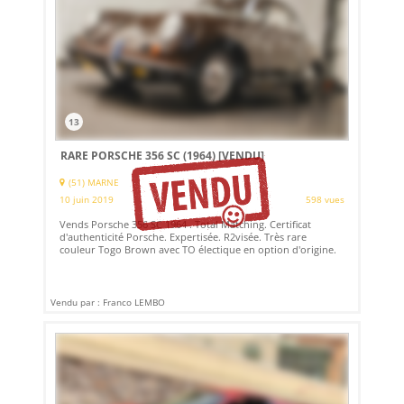
13
RARE PORSCHE 356 SC (1964)
[VENDU]
(51) MARNE
10 juin 2019
598 vues
Vends Porsche 356 SC 1964 . Total Matching. Certificat
d'authenticité Porsche. Expertisée. R2visée. Très rare
couleur Togo Brown avec TO électique en option d'origine.
Vendu par : Franco LEMBO