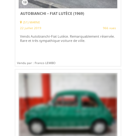
18
AUTOBIANCHI – FIAT LUTÈCE (1969)
(51) MARNE
22 juillet 2019
966 vues
Vends Autobianchi-Fiat Lutèce. Remarquablement réservée.
Rare et très sympathique voiture de ville.
Vendu par : Franco LEMBO