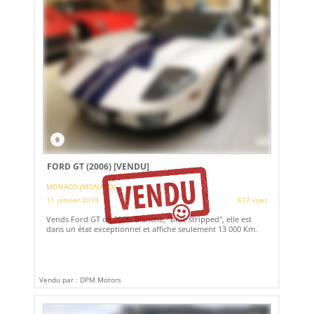
9
FORD GT (2006)
[VENDU]
MONACO (MONACO)
11 janvier 2019
617 vues
Vends Ford GT de 2006. Blanche, "blue stripped", elle est
dans un état exceptionnel et affiche seulement 13 000 Km.
Vendu par : DPM Motors