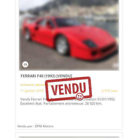
19
FERRARI F40 (1992)
[VENDU]
MONACO (MONACO)
11 janvier 2019
2 535 vues
Vends Ferrari F40. Première mise en circulation 01/01/1992.
Excellent état. Parfaitement entretenue. 28 920 Km.
Vendu par : DPM Motors