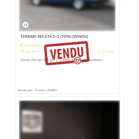
17
FERRARI 365 GT4 2+2 (1976)
[VENDU]
(51) MARNE
14 juin 2019
2 162 vues
Vends Ferrari 365 gt4 2+2 1976. Matching Numbers
Vendu par : Franco LEMBO