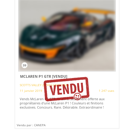
39
MCLAREN P1 GTR
[VENDU]
SCOTTS VALLEY (ETATS-UNIS (USA))
11 janvier 2019
1 247 vues
Vends McLaren P1 GTR de 2016. Seulement offerte aux
propriétaires d'une McLaren P1 ! Couleurs et finitions
exclusives. Concours. Rare. Désirable. Extraordinaire !
Vendu par : CANEPA