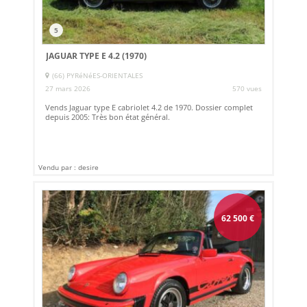
5
JAGUAR TYPE E 4.2 (1970)
(66) PYRéNéES-ORIENTALES
27 mars 2026
570 vues
Vends Jaguar type E cabriolet 4.2 de 1970. Dossier complet
depuis 2005: Très bon état général.
Vendu par : desire
62 500
€