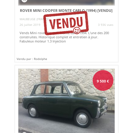
ROVER MINI COOPER MONTE CARLO (1994)
[VENDU]
MAUBEUGE (FRANCE)
26 juillet 2019
3 936 vues
Vends Mini rover Cooper monte carlo 1994. L'une des 200
construites. Historique complet et entretien à jour.
Fabuleux moteur 1.3 Injection
Vendu par : Rodolphe
9 500
€