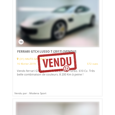
19
FERRARI GTC4 LUSSO T (2017)
[VENDU]
(31) HAUTE-GARONNE
16 février 2019
572 vues
Vends ferrari GTC4 Lusso T. V8 3,9 L Bi Turbo. 610 Cv. Très
belle combinaison de couleurs. 8 200 Km à peine !
Vendu par : Modena Sport