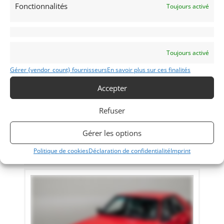
Fonctionnalités
Toujours activé
Toujours activé
37
Gérer {vendor_count} fournisseurs
En savoir plus sur ces finalités
PORSCHE 918 SPYDER (2015)
[VENDU]
Accepter
SCOTTS VALLEY (ETATS-UNIS (USA))
11 juin 2019
2 516 vues
Refuser
Vends Porsche 918 Spyder. Lune des rares équipée du pack
Weissach. Première main. A peine plus de 1000 Km au
compteur. Concours condition !
Gérer les options
Politique de cookies
Déclaration de confidentialité
Imprint
Vendu par : CANEPA