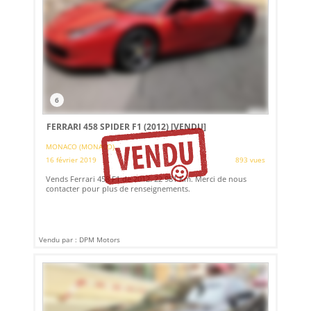
6
FERRARI 458 SPIDER F1 (2012)
[VENDU]
MONACO (MONACO)
16 février 2019
893 vues
Vends Ferrari 458 F1 de 2012. 22 981 Km. Merci de nous
contacter pour plus de renseignements.
Vendu par : DPM Motors