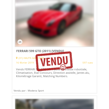
25
FERRARI 599 GTO (2011)
[VENDU]
(31) HAUTE-GARONNE
16 février 2019
597 vues
Vends FERRARI 599 GTO 2011 Boite de vitesse robotisée,
Climatisation, Etat Concours, Direction assistée, Jantes alu,
Kilométrage Garanti, Matching Numbers.
Vendu par : Modena Sport