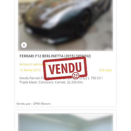
9
FERRARI F12 BERLINETTA (2015)
[VENDU]
MONACO (MONACO)
16 février 2019
542 vues
Vends Ferrari F12 Berlinetta de 2015. V12 6,2 L 735 CV !
Triple black. Concours. Carnet. 22 235 Km.
Vendu par : DPM Motors