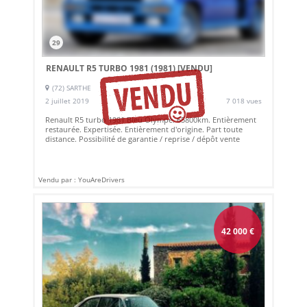
29
RENAULT R5 TURBO 1981 (1981)
[VENDU]
(72) SARTHE
2 juillet 2019
7 018 vues
Renault R5 turbo 1981 Bleu Olympe. 65800km. Entièrement
restaurée. Expertisée. Entièrement d'origine. Part toute
distance. Possibilité de garantie / reprise / dépôt vente
Vendu par : YouAreDrivers
42 000
€