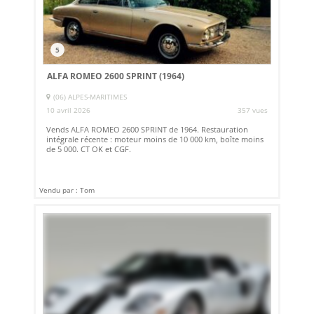
5
ALFA ROMEO 2600 SPRINT (1964)
(06) ALPES-MARITIMES
10 avril 2026
357 vues
Vends ALFA ROMEO 2600 SPRINT de 1964. Restauration
intégrale récente : moteur moins de 10 000 km, boîte moins
de 5 000. CT OK et CGF.
Vendu par : Tom