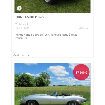
5
HONDA S 800 (1967)
(32) GERS
24 juin 2023
488 vues
Vends Honda S 800 de 1967. Renovée jusqu'à l'état
concours.
Vendu par : pm
87 500
€