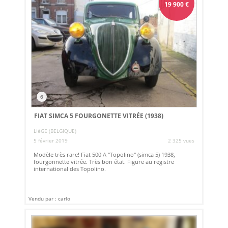
19 900
€
6
FIAT SIMCA 5 FOURGONETTE VITRÉE (1938)
LIèGE (BELGIQUE)
5 février 2019
2 325 vues
Modèle très rare! Fiat 500 A ''Topolino'' (simca 5) 1938,
fourgonnette vitrée. Très bon état. Figure au registre
international des Topolino.
Vendu par : carlo