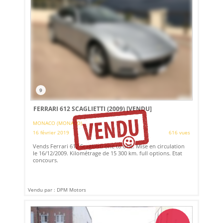
9
FERRARI 612 SCAGLIETTI (2009)
[VENDU]
MONACO (MONACO)
16 février 2019
616 vues
Vends Ferrari 612 Scaglietti one to one. Mise en circulation
le 16/12/2009. Kilométrage de 15 300 km. full options. Etat
concours.
Vendu par : DPM Motors