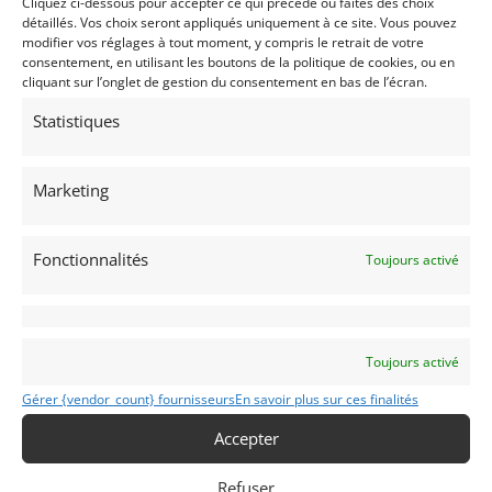
Cliquez ci-dessous pour accepter ce qui précède ou faites des choix
détaillés. Vos choix seront appliqués uniquement à ce site. Vous pouvez
Passeport
ASN
modifier vos réglages à tout moment, y compris le retrait de votre
consentement, en utilisant les boutons de la politique de cookies, ou en
Passeport Technique
(3 volets)
cliquant sur l’onglet de gestion du consentement en bas de l’écran.
Statistiques
Passeport technique international
(PTH)
Marketing
Voir les 3 annonces de
Orhès Racing
Publié: 13 mai 2026 (il y a 3 mois)
Fonctionnalités
Toujours activé
AUTO
GT Rallye FIA
Grand Tourisme [GT]
GT Rallye - Cote
Toujours activé
FIA Rally Championship
,
Classic Touring Challenge
,
Tour A
Gérer {vendor_count} fournisseurs
En savoir plus sur ces finalités
Accepter
Refuser