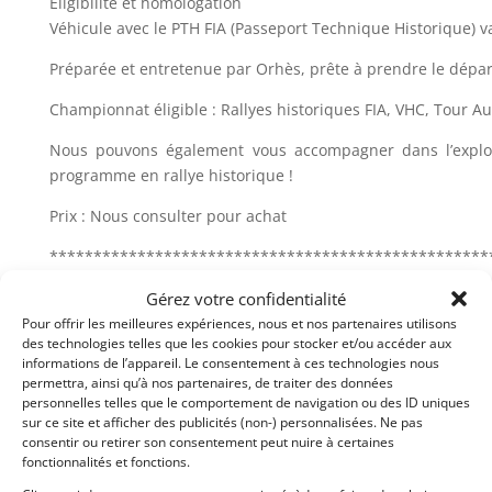
Eligibilité et homologation
Véhicule avec le PTH FIA (Passeport Technique Historique) v
Préparée et entretenue par Orhès, prête à prendre le départ
Championnat éligible : Rallyes historiques FIA, VHC, Tour Au
Nous pouvons également vous accompagner dans l’exploitat
programme en rallye historique !
Prix : Nous consulter pour achat
**************************************************
CONTACT ET INFOS :
Gérez votre confidentialité
salim.bouziane@orhes.com
Pour offrir les meilleures expériences, nous et nos partenaires utilisons
des technologies telles que les cookies pour stocker et/ou accéder aux
informations de l’appareil. Le consentement à ces technologies nous
Partager cette annonce
permettra, ainsi qu’à nos partenaires, de traiter des données
personnelles telles que le comportement de navigation ou des ID uniques
sur ce site et afficher des publicités (non-) personnalisées. Ne pas
consentir ou retirer son consentement peut nuire à certaines
fonctionnalités et fonctions.
Passeports techniques