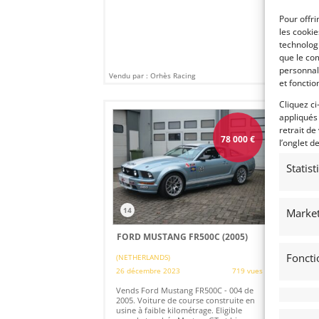
épr
Pour offri
les cooki
technologi
que le com
personnal
Vendu par : Orhès Racing
Vendu
et fonctio
Cliquez ci
appliqués
retrait de
78 000
€
l’onglet d
Statis
14
Market
FORD MUSTANG FR500C (2005)
Foncti
(NETHERLANDS)
26 décembre 2023
719 vues
Vends Ford Mustang FR500C - 004 de
2005. Voiture de course construite en
usine à faible kilométrage. Eligible