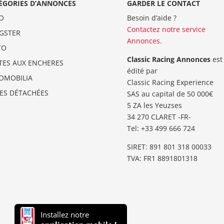
ÉGORIES D’ANNONCES
GARDER LE CONTACT
O
Besoin d’aide ?
Contactez notre service
GSTER
Annonces
.
TO
Classic Racing Annonces
est
TES AUX ENCHERES
édité par
OMOBILIA
Classic Racing Experience
CES DÉTACHÉES
SAS au capital de 50 000€
5 ZA les Yeuzses
34 270 CLARET -FR-
Tel: ‭+33 499 666 724‬
SIRET: 891 801 318 00033
TVA: FR1 8891801318
Installez notre