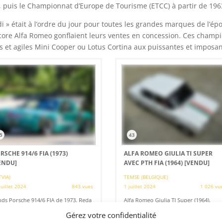
 puis le Championnat d’Europe de Tourisme (ETCC) à partir de 196
di » était à l’ordre du jour pour toutes les grandes marques de l’
encore Alfa Romeo gonflaient leurs ventes en concession. Ces champ
s et agiles Mini Cooper ou Lotus Cortina aux puissantes et imposa
5
43
RSCHE 914/6 FIA (1973)
ALFA ROMEO GIULIA TI SUPER
ENDU]
AVEC PTH FIA (1964)
[VENDU]
TVIA)
TEMSE (BELGIQUE)
juillet 2024
843 vues
1 juillet 2024
1 026 vu
ds Porsche 914/6 FIA de 1973. Reda
Alfa Romeo Giulia TI Super (1964).
race. FIA HTP jusqu'en 2029.
Complètement restaurée et en état
Gérez votre confidentialité
atriculée sur route. Voiture de
neuf. PTH FIA. Excellente éligibilité.
pétition polyvalente pour les
Prête pour les compétitions