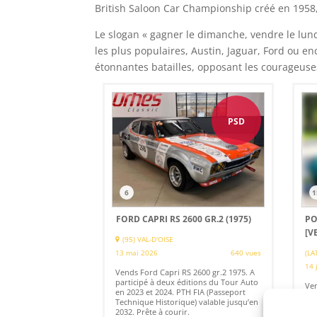
British Saloon Car Championship créé en 1958,
Le slogan « gagner le dimanche, vendre le lun
les plus populaires, Austin, Jaguar, Ford ou 
étonnantes batailles, opposant les courageuse
PSD
6
1
FORD CAPRI RS 2600 GR.2 (1975)
PO
[V
(95) VAL-D'OISE
13 mai 2026
640 vues
(LA
14 
Vends Ford Capri RS 2600 gr.2 1975. A
participé à deux éditions du Tour Auto
Ven
en 2023 et 2024. PTH FIA (Passeport
to 
Technique Historique) valable jusqu’en
Imm
2032. Prête à courir.
com