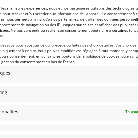
euves sur circuit et/ou les rallyes
historiques.
r les meilleures expériences, nous et nos partenaires utilisons des technologies t
es pour stocker et/ou accéder aux informations de l’appareil. Le consentement à 
es nous permettra, ainsi qu’à nos partenaires, de traiter des données personnell
portement de navigation ou des ID uniques sur ce site et afficher des publicités 
isées. Ne pas consentir ou retirer son consentement peut nuire à certaines fonct
 par : Mike VAN THIEL
Vendu par : Albion Motorcars
ns.
-dessous pour accepter ce qui précède ou faites des choix détaillés. Vos choix se
 uniquement à ce site. Vous pouvez modifier vos réglages à tout moment, y compr
 votre consentement, en utilisant les boutons de la politique de cookies, ou en cli
e gestion du consentement en bas de l’écran.
tiques
ing
onnalités
Toujour