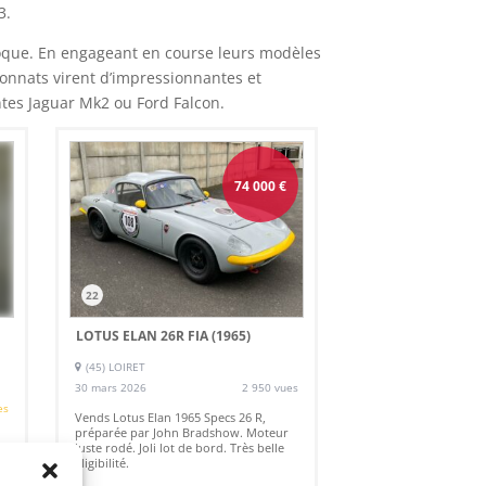
3.
époque. En engageant en course leurs modèles
ionnats virent d’impressionnantes et
ntes Jaguar Mk2 ou Ford Falcon.
74 000
€
22
LOTUS ELAN 26R FIA (1965)
(45) LOIRET
30 mars 2026
2 950 vues
es
Vends Lotus Elan 1965 Specs 26 R,
préparée par John Bradshow. Moteur
juste rodé. Joli lot de bord. Très belle
éligibilité.