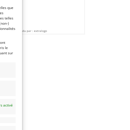
elles que
ces
es telles
(non-)
ionnalités
Vendu par : extralogo
ront
is le
quant sur
s activé