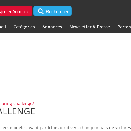
jouter Annonce
Rechercher
eil
Catégories
Annonces
Newsletter & Presse
Parten
touring-challenge/
ALLENGE
miers modèles ayant participé aux divers championnats de voiture