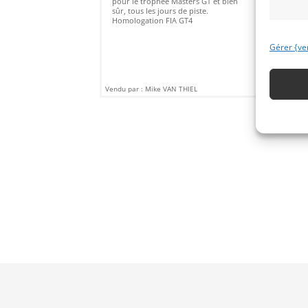
pour le trophée Masters GT et bien
sûr, tous les jours de piste.
Homologation FIA GT4
Gérer {ve
Vendu par : Mike VAN THIEL