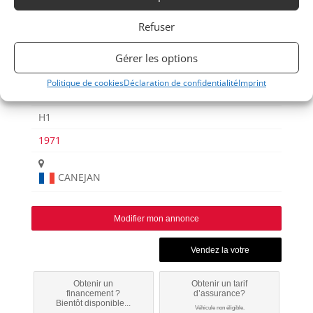
CT.24
Refuser
Gérer les options
Politique de cookies
Déclaration de confidentialité
Imprint
ESCORT
H1
1971
CANEJAN
Modifier mon annonce
Obtenir un
Obtenir un tarif
financement ?
d’assurance?
Bientôt disponible...
Véhicule non éligible.