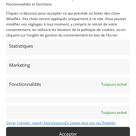
fonctionnalités et fonctions.
Passeport technique
national
49135
Cliquez ci-dessous pour accepter ce qui précède ou faites des choix
(PTHN)
détaillés. Vos choix seront appliqués uniquement à ce site. Vous pouvez
modifier vos réglages à tout moment, y compris le retrait de votre
consentement, en utilisant les boutons de la politique de cookies, ou en
cliquant sur l’onglet de gestion du consentement en bas de l’écran.
Voir les 11 annonces de
audibertandco
Statistiques
Publié: 16 septembre 2024 (il y a 2 ans)
AUTO
GT Rallye FIA
Marketing
GT Circuit FIA
GT Circuit FFSA
GT Rallye FFSA
Fonctionnalités
Toujours activé
GT Rallye VHRS
GT Classic
Grand Tourisme [GT]
GT Circuit
GT Rallye - Cote
Toujours activé
2 Tours d'Horloge
,
ASAVE Challenge 76
,
FIA
Historic Hill Climb Championship
,
FIA Rally
Gérer {vendor_count} fournisseurs
En savoir plus sur ces finalités
Championship
,
HTC
,
Tour Auto
,
Tour de Corse
,
Monte-Carlo Historique
,
Modena Cento Ore
Accepter