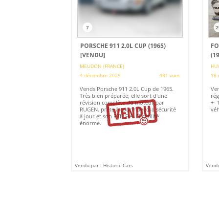
7
2
PORSCHE 911 2.0L CUP (1965)
FO
[VENDU]
(1
MEUDON (FRANCE)
HUY
4 décembre 2025
481 vues
18 
Vends Porsche 911 2.0L Cup de 1965.
Ven
Très bien préparée, elle sort d'une
rég
révision complète du moteur par
+- 
RUGEN. prête à courir avec la sécurité
véh
à jour et son PTH FIA. Eligibilité
énorme.
Vendu par : Historic Cars
Vendu