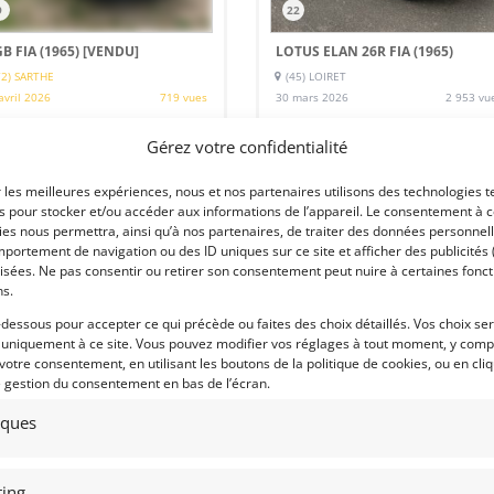
9
22
B FIA (1965)
[VENDU]
LOTUS ELAN 26R FIA (1965)
72) SARTHE
(45) LOIRET
avril 2026
719 vues
30 mars 2026
2 953 vu
ds MGB FIA 1965 – Préparation
Vends Lotus Elan 1965 Specs 26 R,
rse YF Historic Racing – Prête à
préparée par John Bradshow. Moteur
Gérez votre confidentialité
ager. Idéale pour Gentleman driver
juste rodé. Joli lot de bord. Très belle
haitant une auto simple, fiable et
éligibilité.
icace. Débuter en VHC. Participer à
r les meilleures expériences, nous et nos partenaires utilisons des technologies t
 rallyes historiques, courses de
es pour stocker et/ou accéder aux informations de l’appareil. Le consentement à 
e, séries circuit
es nous permettra, ainsi qu’à nos partenaires, de traiter des données personnell
portement de navigation ou des ID uniques sur ce site et afficher des publicités 
isées. Ne pas consentir ou retirer son consentement peut nuire à certaines fonct
ns.
 par : fayetyann
Vendu par : extralogo
-dessous pour accepter ce qui précède ou faites des choix détaillés. Vos choix se
 uniquement à ce site. Vous pouvez modifier vos réglages à tout moment, y compr
 votre consentement, en utilisant les boutons de la politique de cookies, ou en cli
e gestion du consentement en bas de l’écran.
PSD
185 000
tiques
ing