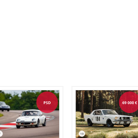
PSD
69 000
€
7
19