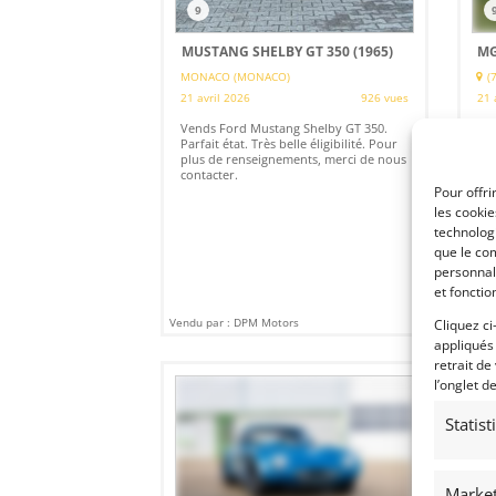
9
MUSTANG SHELBY GT 350 (1965)
MG
MONACO (MONACO)
(
21 avril 2026
926 vues
21 
Vends Ford Mustang Shelby GT 350.
Ven
Parfait état. Très belle éligibilité. Pour
Cou
plus de renseignements, merci de nous
Eng
contacter.
sou
eff
Pour offri
des
les cooki
côt
technologi
que le com
personnal
et fonctio
Vendu par : DPM Motors
Vendu
Cliquez ci
appliqués
retrait de
l’onglet d
Statis
Market