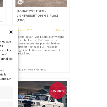
20
JAGUAR TYPE E SEMI-
LIGHTWEIGHT OPEN BIPLACE
(1965)
es
24 mars 2026
336 vues
Vends Jaguar Type E Semi-Lightweight
Open biplace de 1965. Voiture de
elles que
course de premier plan dotée d'un
ces
certificat HTP de la FIA. Très belle
es telles
éligibilité. Entièrement restaurée et
prête à courir
(non-)
ionnalités
Vendu par : Mike VAN THIEL
ront
is le
quant sur
€
375 000
€