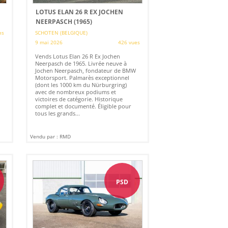
LOTUS ELAN 26 R EX JOCHEN
NEERPASCH (1965)
es
SCHOTEN (BELGIQUE)
9 mai 2026
426 vues
Vends Lotus Elan 26 R Ex Jochen
Neerpasch de 1965. Livrée neuve à
Jochen Neerpasch, fondateur de BMW
Motorsport. Palmarès exceptionnel
(dont les 1000 km du Nürburgring)
avec de nombreux podiums et
victoires de catégorie. Historique
complet et documenté. Éligible pour
tous les grands...
Vendu par : RMD
PSD