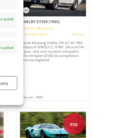
48
s activé
SHELBY GT350 (1965)
SCHOTEN (BELGIQUE)
es
9 décembre 2025
508 vues
Vends Mustang Shelby 350 GT de 1965.
Châssis # SFM5S112. HTRP. Sécurité FIA
s activé
à jour. Une rare occasion d'acquérir
une véritable GT350 de compétition.
Enorme éligibilité.
ions
Vendu par : RMD
PSD