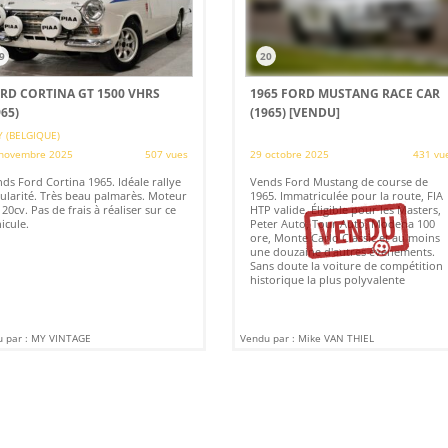
9
20
RD CORTINA GT 1500 VHRS
1965 FORD MUSTANG RACE CAR
965)
(1965)
[VENDU]
 (BELGIQUE)
novembre 2025
507 vues
29 octobre 2025
431 vu
ds Ford Cortina 1965. Idéale rallye
Vends Ford Mustang de course de
ularité. Très beau palmarès. Moteur
1965. Immatriculée pour la route, FIA
120cv. Pas de frais à réaliser sur ce
HTP valide. Éligible pour les Masters,
icule.
Peter Auto, Tour Auto, Modena 100
ore, Monte Carlo Classic et au moins
une douzaine d'autres événements.
Sans doute la voiture de compétition
historique la plus polyvalente
 par : MY VINTAGE
Vendu par : Mike VAN THIEL