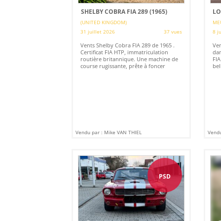
SHELBY COBRA FIA 289 (1965)
LO
(UNITED KINGDOM)
ME
31 juillet 2026
37 vues
8 j
Vents Shelby Cobra FIA 289 de 1965 .
Ven
Certificat FIA HTP, immatriculation
dan
routière britannique. Une machine de
FIA
course rugissante, prête à foncer
bell
Vendu par : Mike VAN THIEL
Vendu
PSD