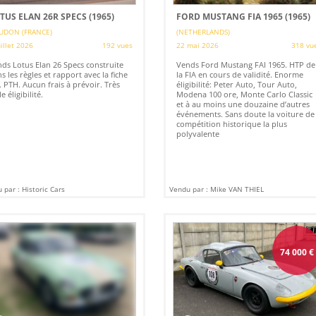
TUS ELAN 26R SPECS (1965)
FORD MUSTANG FIA 1965 (1965)
UDON (FRANCE)
(NETHERLANDS)
uillet 2026
192 vues
22 mai 2026
318 vu
ds Lotus Elan 26 Specs construite
Vends Ford Mustang FAI 1965. HTP de
s les règles et rapport avec la fiche
la FIA en cours de validité. Enorme
. PTH. Aucun frais à prévoir. Très
éligibilité: Peter Auto, Tour Auto,
e éligibilité.
Modena 100 ore, Monte Carlo Classic
et à au moins une douzaine d’autres
événements. Sans doute la voiture de
compétition historique la plus
polyvalente
 par : Historic Cars
Vendu par : Mike VAN THIEL
74 000
€