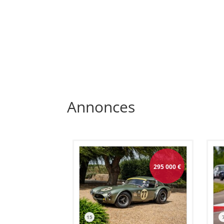
Annonces
295 000
€
15