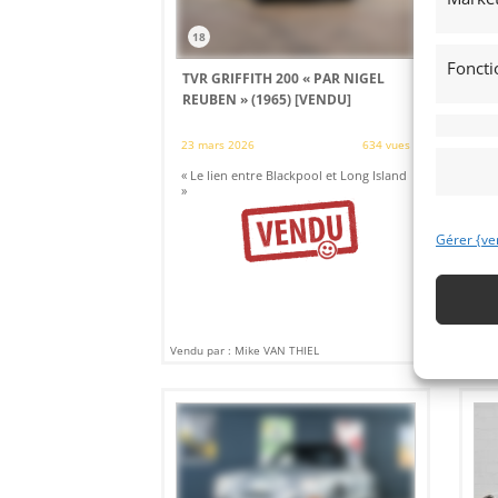
18
Foncti
TVR GRIFFITH 200 « PAR NIGEL
EL
REUBEN » (1965)
[VENDU]
19 
23 mars 2026
634 vues
Ven
per
« Le lien entre Blackpool et Long Island
His
»
Rée
ext
Gérer {ve
Vendu par : Mike VAN THIEL
Vendu