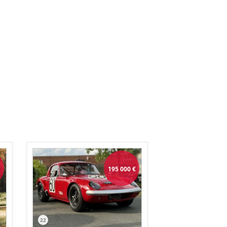
195 000
€
22