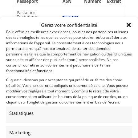
Passeport
ASN
Numéro
Extrait
Passeport
Technique
(3 volets)
Gérez votre confidentialité
Pour offrir les meilleures expériences, nous et nos partenaires utilisons
Passeport
technique
des technologies telles que les cookies pour stocker et/ou accéder aux
international
informations de l’appareil. Le consentement à ces technologies nous
(PTH)
permettra, ainsi qu’à nos partenaires, de traiter des données
personnelles telles que le comportement de navigation ou des ID uniques
sur ce site et afficher des publicités (non-) personnalisées. Ne pas
consentir ou retirer son consentement peut nuire à certaines
Voir les 5 annonces de
CRads
fonctionnalités et fonctions.
Publié: 1 octobre 2025 (il y a 10 mois)
Cliquez ci-dessous pour accepter ce qui précède ou faites des choix
détaillés. Vos choix seront appliqués uniquement à ce site. Vous pouvez
AUTO
modifier vos réglages à tout moment, y compris le retrait de votre
GT Rallye FIA
consentement, en utilisant les boutons de la politique de cookies, ou en
Grand Tourisme [GT]
cliquant sur l’onglet de gestion du consentement en bas de l’écran.
FIA Historic Championships
,
FIA Rally
Statistiques
Championship
,
Tour de Corse
,
Monte-Carlo
Historique
,
Modena Cento Ore
Marketing