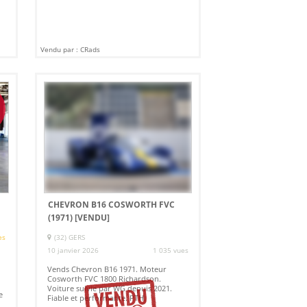
Vendu par : CRads
CHEVRON B16 COSWORTH FVC
(1971)
[VENDU]
es
(32) GERS
10 janvier 2026
1 035 vues
Vends Chevron B16 1971. Moteur
Cosworth FVC 1800 Richardson.
Voiture suivie par WG depuis 2021.
e
Fiable et performante. PTH.