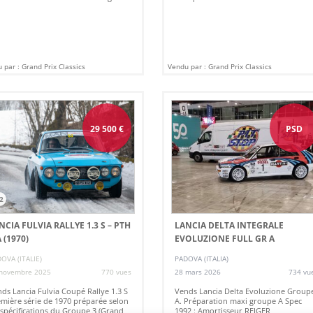
 par : Grand Prix Classics
Vendu par : Grand Prix Classics
29 500
€
PSD
2
NCIA FULVIA RALLYE 1.3 S – PTH
LANCIA DELTA INTEGRALE
A (1970)
EVOLUZIONE FULL GR A
OVA (ITALIE)
PADOVA (ITALIA)
novembre 2025
770 vues
28 mars 2026
734 vu
ds Lancia Fulvia Coupé Rallye 1.3 S
Vends Lancia Delta Evoluzione Group
mière série de 1970 préparée selon
A. Préparation maxi groupe A Spec
 spécifications du Groupe 3 (Grand
1992 : Amortisseur REIGER,