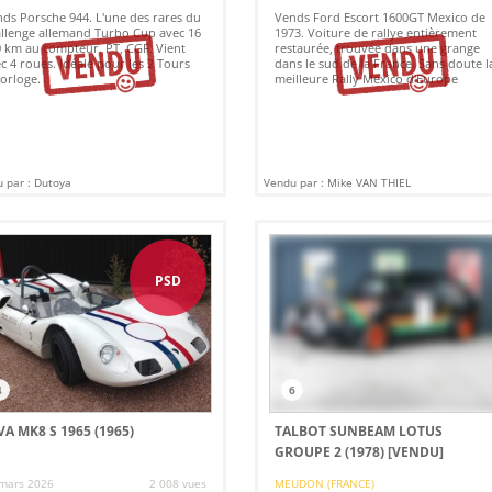
ds Porsche 944. L'une des rares du
Vends Ford Escort 1600GT Mexico de
llenge allemand Turbo Cup avec 16
1973. Voiture de rallye entièrement
 km au compteur. PT, CGF. Vient
restaurée, trouvée dans une grange
c 4 roues. Idéale pour les 2 Tours
dans le sud de la France. Sans doute l
orloge.
meilleure Rally Mexico d'Europe
 par : Dutoya
Vendu par : Mike VAN THIEL
PSD
4
6
VA MK8 S 1965 (1965)
TALBOT SUNBEAM LOTUS
GROUPE 2 (1978)
[VENDU]
mars 2026
2 008 vues
MEUDON (FRANCE)