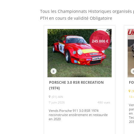
Tous les Championnats Historiques organisés p
PTH en cours de validité Obligatoire
245 000
€
8
PORSCHE 3.0 RSR RECREATION
FO
(1974)
(
(01) AIN
13 
7 juin 2026
480 vues
Ven
par
Vends Porsche 911 3.0 RSR 1974
en 
reconstruite entièrement et restaurée
Tec
en 2020
203