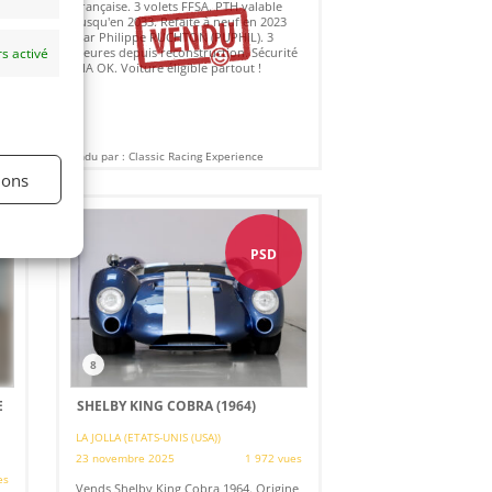
française. 3 volets FFSA. PTH valable
jusqu'en 2033. Refaite à neuf en 2023
par Philippe RUCHTON (PUPHIL). 3
s activé
heures depuis reconstruction. Sécurité
FIA OK. Voiture éligible partout !
Vendu par : Classic Racing Experience
ions
PSD
8
E
SHELBY KING COBRA (1964)
LA JOLLA (ETATS-UNIS (USA))
23 novembre 2025
1 972 vues
es
Vends Shelby King Cobra 1964. Origine