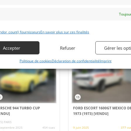
parée pour le rallye et/ou la piste
1955Parfaitement entretenue et en
groupe 2. PTH FIA. Moteur neuf,
total ordre de marche. Eligibilité
te à courir. Petit lot de pièces à
exceptionnelle !
cuter.
Toujour
ndor_count} fournisseurs
En savoir plus sur ces finalités
 par : CRads
Vendu par : Historic Cars
Accepter
Refuser
Gérer les opt
Politique de cookies
Déclaration de confidentialité
Imprint
8
15
RSCHE 944 TURBO CUP
FORD ESCORT 1600GT MEXICO D
ENDU]
1973 (1973)
[VENDU]
75) PARIS
septembre 2025
454 vues
9 juin 2025
377 vu