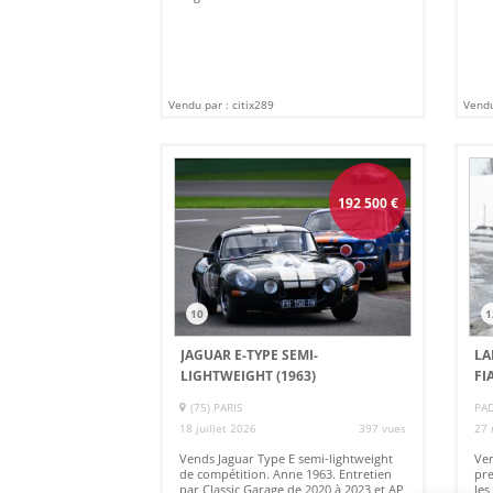
Vendu par : citix289
Vendu
192 500
€
10
1
JAGUAR E-TYPE SEMI-
LA
LIGHTWEIGHT (1963)
FI
(75) PARIS
PAD
18 juillet 2026
397 vues
27 
Vends Jaguar Type E semi-lightweight
Ven
de compétition. Anne 1963. Entretien
pre
par Classic Garage de 2020 à 2023 et AP
les