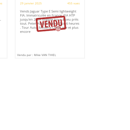
es
29 janvier 2025
455 vues
Vends Jaguar Type E Semi lightweight
FIA. Immatriculée en France, FIA HTP
.
jusqu'en 2029. Eligible pour à peu près
tout. Peter Auto, Masters, Spa 6 heures
. Tour Auto, Modena Cento ore et plus
encore
Vendu par : Mike VAN THIEL