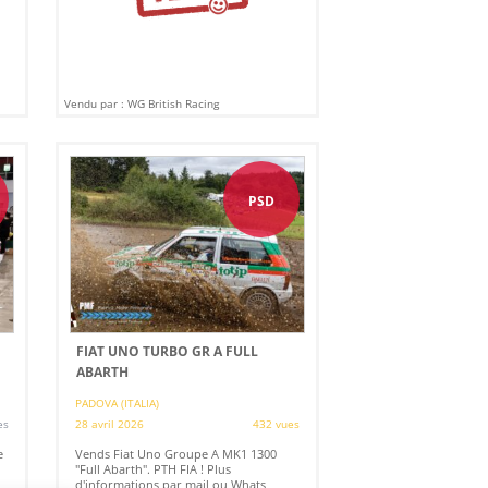
Vendu par : WG British Racing
PSD
FIAT UNO TURBO GR A FULL
ABARTH
PADOVA (ITALIA)
es
28 avril 2026
432 vues
e
Vends Fiat Uno Groupe A MK1 1300
"Full Abarth". PTH FIA ! Plus
d'informations par mail ou Whats