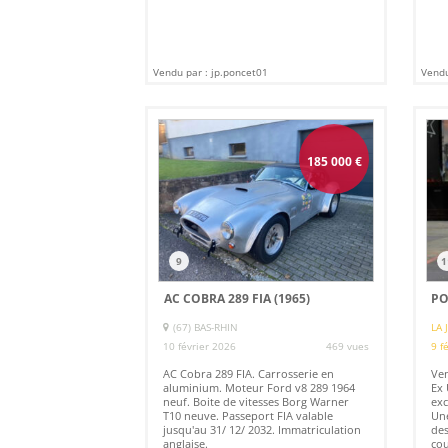
Vendu par : jp.poncet01
Vendu
185 000
€
9
1
AC COBRA 289 FIA (1965)
PO
(67) BAS-RHIN
LA 
10 février 2026
469 vues
9 f
AC Cobra 289 FIA. Carrosserie en
Ven
aluminium. Moteur Ford v8 289 1964
Ex 
neuf. Boite de vitesses Borg Warner
exc
T10 neuve. Passeport FIA valable
Une
jusqu'au 31/ 12/ 2032. Immatriculation
des
anglaise.
cou