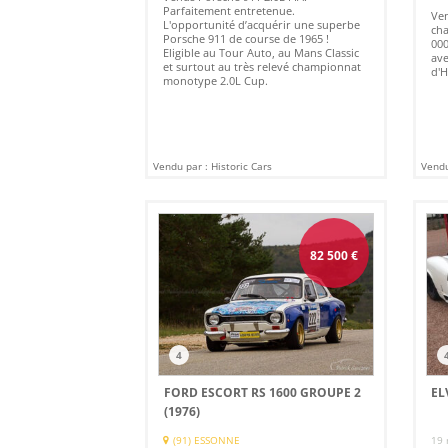
Parfaitement entretenue.
Ven
L'opportunité d’acquérir une superbe
cha
Porsche 911 de course de 1965 !
000
Eligible au Tour Auto, au Mans Classic
ave
et surtout au très relevé championnat
d'H
monotype 2.0L Cup.
Vendu par : Historic Cars
Vendu
82 500
€
4
FORD ESCORT RS 1600 GROUPE 2
EL
(1976)
(91) ESSONNE
19 