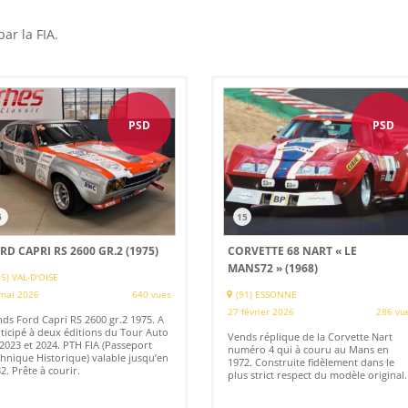
ar la FIA.
PSD
PSD
6
15
RD CAPRI RS 2600 GR.2 (1975)
CORVETTE 68 NART « LE
MANS72 » (1968)
95) VAL-D'OISE
mai 2026
640 vues
(91) ESSONNE
27 février 2026
286 vu
ds Ford Capri RS 2600 gr.2 1975. A
ticipé à deux éditions du Tour Auto
Vends réplique de la Corvette Nart
2023 et 2024. PTH FIA (Passeport
numéro 4 qui à couru au Mans en
hnique Historique) valable jusqu’en
1972. Construite fidèlement dans le
2. Prête à courir.
plus strict respect du modèle original.