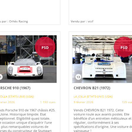
 par : Orhès Racing
Vendu par : vccf
PSD
PSD
1
13
RSCHE 910 (1967)
CHEVRON B21 (1972)
JOLLA (ETATS-UNIS (USA))
LA JOLLA (ETATS-UNIS (USA))
évrier 2026
1 150 vues
9 février 2026
725 vu
ds Porsche 910 de 1967 châssis #25.
Vends CHEVRON B21 1972. Cette
Usine. Historique limpide. Etat
voiture roule aux avants postes. Elle
eptionnel. Eligibilité quasi totale.
bénéficie d'un entretien méticuleux et
 occasion unique d'acquérir l'une
régulier, conformément à ses
 plus remarquables voitures de
spécifications d'origine. Une voiture d
rses du constructeur de Stuttgart
vainqueur !