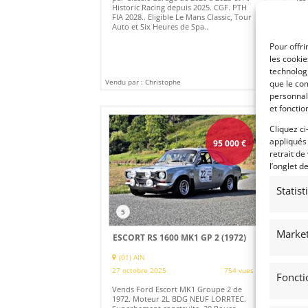
Historic Racing depuis 2025. CGF. PTH
Tou
FIA 2028.. Eligible Le Mans Classic, Tour
gén
Auto et Six Heures de Spa..
réa
Ral
l'a
Pour offri
les cooki
technologi
Vendu par : Christophe
Vendu
que le com
personnal
et fonctio
Cliquez ci
appliqués
95 000
€
retrait de
l’onglet d
Statis
5
3
Market
ESCORT RS 1600 MK1 GP 2 (1972)
GO
(01) AIN
CLA
27 octobre 2025
754 vues
1 o
Foncti
Vends Ford Escort MK1 Groupe 2 de
Ven
1972. Moteur 2L BDG NEUF LORRTEC.
de 