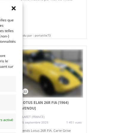
d
elles que
ces
es telles
Vendu par : portatile73
(non-)
ionnalités
ront
is le
quant sur
22
LOTUS ELAN 26R FIA (1964)
[VENDU]
CLARET (FRANCE)
s activé
es
26 septembre 2025
1 451 vues
Vends Lotus 26R FIA. Carte Grise