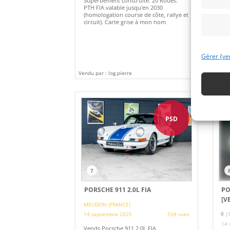
Superbement construite. 20 Roues.
Pré
PTH FIA valable jusqu'en 2030
en 
(homologation course de côte, rallye et
prê
circuit). Carte grise à mon nom
dis
Gérer {ve
Vendu par : log.pierre
Vendu
PSD
7
PORSCHE 911 2.0L FIA
PO
[V
MEUDON (FRANCE)
14 septembre 2025
534 vues
(
14 
Vends Porsche 911 2.0L FIA.