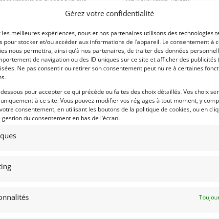
risme de série) FIA. Restauration
Transmission R90. Freins Brembo Gol
érale et mise au point spécifique
etc...... PTH
Gérez votre confidentialité
lisées en 2019 en préparation du
lye de Monte-Carlo Historique de
nnée suivante.
r les meilleures expériences, nous et nos partenaires utilisons des technologies t
es pour stocker et/ou accéder aux informations de l’appareil. Le consentement à 
es nous permettra, ainsi qu’à nos partenaires, de traiter des données personnell
 par : antonio.maniero
Vendu par : portatile73
portement de navigation ou des ID uniques sur ce site et afficher des publicités 
isées. Ne pas consentir ou retirer son consentement peut nuire à certaines fonct
ns.
-dessous pour accepter ce qui précède ou faites des choix détaillés. Vos choix se
 uniquement à ce site. Vous pouvez modifier vos réglages à tout moment, y compr
35 000
€
PSD
 votre consentement, en utilisant les boutons de la politique de cookies, ou en cli
e gestion du consentement en bas de l’écran.
tiques
6
7
ing
LF GTI 1600 MK2 FIA
PORSCHE 356 PRE A 1500 FIA
(1955)
RET (FRANCE)
ctobre 2025
625 vues
MEUDON (FRANCE)
onnalités
Toujour
15 septembre 2025
329 vu
ds Golf GTi 1600 MkII. Parfait état
présentation et de fonctionnement.
Vends PORSCHE 356 Pré A de