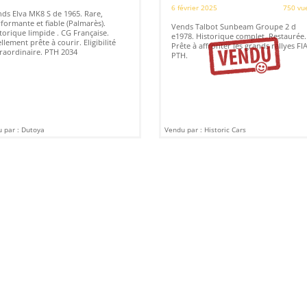
6 février 2025
750 vu
ds Elva MK8 S de 1965. Rare,
formante et fiable (Palmarès).
Vends Talbot Sunbeam Groupe 2 d
torique limpide . CG Française.
e1978. Historique complet. Restaurée.
llement prête à courir. Eligibilité
Prête à affronter les grands rallyes FIA
raordinaire. PTH 2034
PTH.
 par : Dutoya
Vendu par : Historic Cars