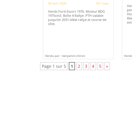
30 avril 2026
931 vues
Ven
per
Vends Ford Escort 1976. Moteur BDG
His
1975cm3. Boîte 4 Rallye. PTH valable
Rée
jusqu'en 2031.Idéal rallye et course de
ext
côte.
Vendu par : benjamin-chiron
Vendu
Page 1 sur 5
1
2
3
4
5
»