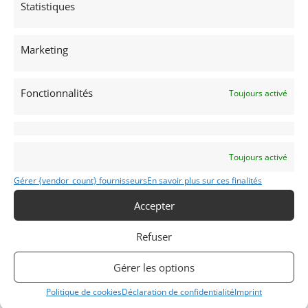
Statistiques
viser le podium, voire la victoire scratch.
Marketing
Partager cette annonce
Fonctionnalités
Toujours activé
Passeports techniques
Toujours activé
Passeport
ASN
Numéro
Extrait
Gérer {vendor_count} fournisseurs
En savoir plus sur ces finalités
Passeport
Technique
Accepter
(3 volets)
Refuser
Passeport
technique
international
Gérer les options
(PTH)
Politique de cookies
Déclaration de confidentialité
Imprint