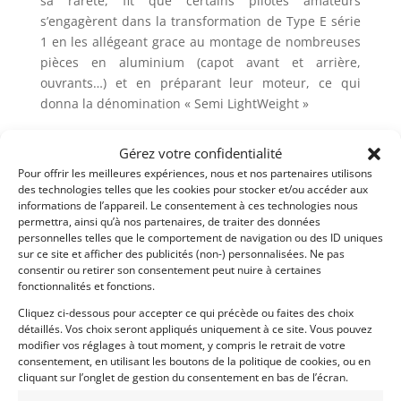
sa rareté, fit que certains pilotes amateurs
s’engagèrent dans la transformation de Type E série
1 en les allégeant grace au montage de nombreuses
pièces en aluminium (capot avant et arrière,
ouvrants…) et en préparant leur moteur, ce qui
donna la dénomination « Semi LightWeight »
De nos jours, les Types E engagées en VHC en France
Gérez votre confidentialité
et en course sur circuit au Royaume-Uni et aux États-
Pour offrir les meilleures expériences, nous et nos partenaires utilisons
Unis sont devenues, grâce à ces préparations
des technologies telles que les cookies pour stocker et/ou accéder aux
poussées (340 cv), bien plus performantes qu’à
informations de l’appareil. Le consentement à ces technologies nous
l’époque, obtenant ainsi toujours plus de trophées.
permettra, ainsi qu’à nos partenaires, de traiter des données
personnelles telles que le comportement de navigation ou des ID uniques
Le moteur reconnu comme étant le plus performant
sur ce site et afficher des publicités (non-) personnalisées. Ne pas
et efficace est le 3,8L.
consentir ou retirer son consentement peut nuire à certaines
fonctionnalités et fonctions.
Ayant participé à toutes les grandes épreuves, la
Jaguar Type E lightweight est aujourd’hui éligible
Cliquez ci-dessous pour accepter ce qui précède ou faites des choix
détaillés. Vos choix seront appliqués uniquement à ce site. Vous pouvez
dans tous les grands meetings et dans toutes les
modifier vos réglages à tout moment, y compris le retrait de votre
grandes épreuves : le Mans Classic, 6 heures de SPA,
consentement, en utilisant les boutons de la politique de cookies, ou en
CER, Masters, Tour Auto… Ou quelle soit engagée,
cliquant sur l’onglet de gestion du consentement en bas de l’écran.
,elle peut grâce à ses performances et à sa fiabilité