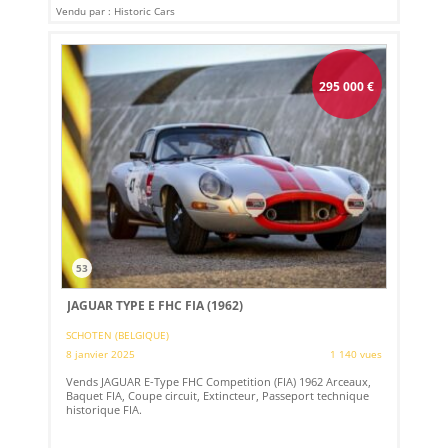
Vendu par : Historic Cars
295 000
€
53
JAGUAR TYPE E FHC FIA (1962)
SCHOTEN (BELGIQUE)
8 janvier 2025
1 140 vues
Vends JAGUAR E-Type FHC Competition (FIA) 1962 Arceaux,
Baquet FIA, Coupe circuit, Extincteur, Passeport technique
historique FIA.