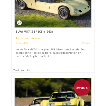
27
ELVA MK7 [S SPECS] (1963)
(USA - OR) OREGON
3 mai 2026
401 vues
Vends Elva Mk7 (S-spec) de 1963. Historique limpide. Etat
exceptionnel. Joli lot de bord. Taxes d'importation en
Europe 5%. Eligible partout !
Vendu par : Art
89 900
€