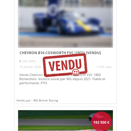
CHEVRON B16 COSWORTH FVC (1971)
[VENDU]
(32) GERS
10 janvier 2026
1 035 vues
Vends Chevron B16 1971. Moteur Cosworth FVC 1800
Richardson. Voiture suivie par WG depuis 2021. Fiable et
performante. PTH.
Vendu par : WG British Racing
192 500
€