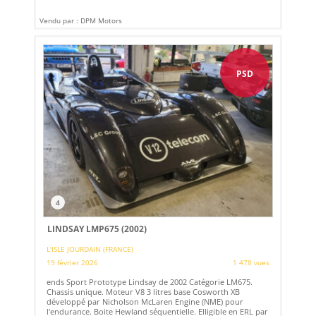
Vendu par : DPM Motors
PSD
4
LINDSAY LMP675 (2002)
L'ISLE JOURDAIN (FRANCE)
19 février 2026
1 478 vues
ends Sport Prototype Lindsay de 2002 Catégorie LM675.
Chassis unique. Moteur V8 3 litres base Cosworth XB
développé par Nicholson McLaren Engine (NME) pour
l'endurance. Boite Hewland séquentielle. Elligible en ERL par