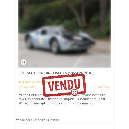
11
PORSCHE 904 CARRERA GTS (1965)
[VENDU]
LA JOLLA (ETATS-UNIS (USA))
31 mai 2025
1 143 vues
Vends Porsche 904 Carrera GTS de 1965. L'avant-dernière
904 GTS produite. Historique limpide. Quasiment tout est
d'origine. une splendeur tout à fait fonctionnelle.
Vendu par : Grand Prix Classics