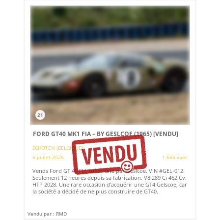
21
FORD GT40 MK1 FIA – BY GESLCOE (1965)
[VENDU]
SCHOTEN (BELGIQUE)
5 juillet 2025
1 665 vues
Vends Ford GT 40 FIA construite par Geslcoe. VIN #GEL-012.
Seulement 12 heures depuis sa fabrication. V8 289 Ci 462 Cv.
HTP 2028. Une rare occasion d'acquérir une GT4 Gelscoe, car
la société a décidé de ne plus construire de GT40.
Vendu par : RMD