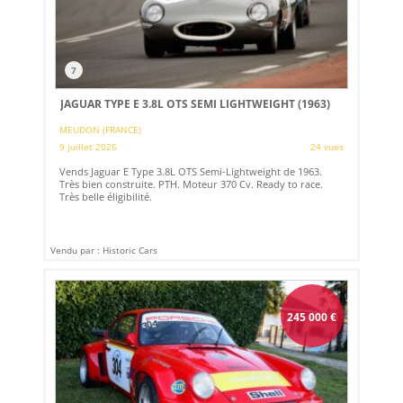
7
JAGUAR TYPE E 3.8L OTS SEMI LIGHTWEIGHT (1963)
MEUDON (FRANCE)
9 juillet 2026
24 vues
Vends Jaguar E Type 3.8L OTS Semi-Lightweight de 1963.
Très bien construite. PTH. Moteur 370 Cv. Ready to race.
Très belle éligibilité.
Vendu par : Historic Cars
245 000
€