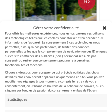
PSD
Gérez votre confidentialité
Pour offrir les meilleures expériences, nous et nos partenaires utilisons
des technologies telles que les cookies pour stocker et/ou accéder aux
informations de l’appareil. Le consentement à ces technologies nous
permettra, ainsi qu’à nos partenaires, de traiter des données
7
personnelles telles que le comportement de navigation ou des ID uniques
sur ce site et afficher des publicités (non-) personnalisées. Ne pas
PORSCHE 356 PRE A 1500 FIA (1955)
consentir ou retirer son consentement peut nuire à certaines
MEUDON (FRANCE)
fonctionnalités et fonctions.
15 septembre 2025
329 vues
Cliquez ci-dessous pour accepter ce qui précède ou faites des choix
Vends PORSCHE 356 Pré A de 1955Parfaitement entretenue
détaillés. Vos choix seront appliqués uniquement à ce site. Vous pouvez
et en total ordre de marche. Eligibilité exceptionnelle !
modifier vos réglages à tout moment, y compris le retrait de votre
consentement, en utilisant les boutons de la politique de cookies, ou en
cliquant sur l’onglet de gestion du consentement en bas de l’écran.
Vendu par : Historic Cars
Statistiques