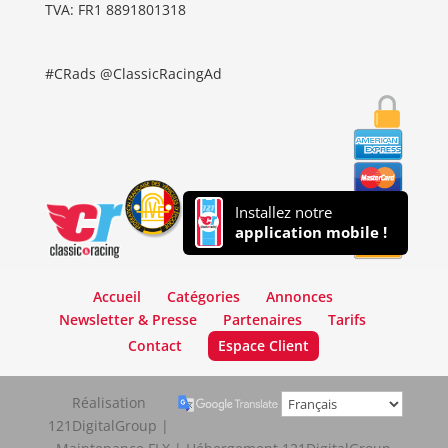
TVA: FR1 8891801318
#CRads @ClassicRacingAd
Installez notre
application mobile !
Accueil
Catégories
Annonces
Newsletter & Presse
Partenaires
Tarifs
Contact
Espace Client
Réalisation
121DigitalGroup |