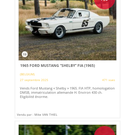
19
1965 FORD MUSTANG “SHELBY” FIA (1965)
(BELGIUM)
27 septembre 2025
471 vues
Vends Ford Mustang « Shelby » 1965. FIA HTP, homologation
DMSB, immatriculation allemande H. Environ 430 ch.
Eligibilité énorme.
Vendu par : Mike VAN THIEL