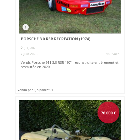
8
PORSCHE 3.0 RSR RECREATION (1974)
(01) AIN
7 juin 2026
480 vues
Vends Porsche 911 3.0 RSR 1974 reconstruite entièrement et
restaurée en 2020
Vendu par : jp.poncet01
76 000
€