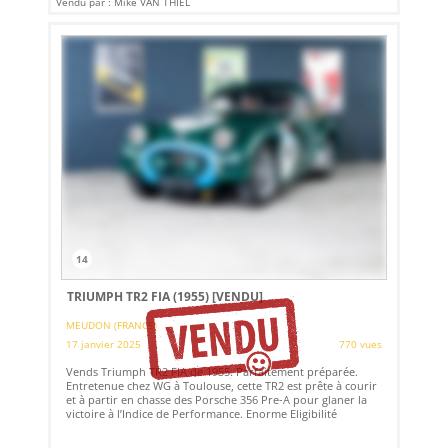
Vendu par : Mike VAN THIEL
14
TRIUMPH TR2 FIA (1955)
[VENDU]
MEUDON (FRANCE)
17 janvier 2025
770 vues
Vends Triumph TR2 FIA de 1955. Parfaitement préparée.
Entretenue chez WG à Toulouse, cette TR2 est prête à courir
et à partir en chasse des Porsche 356 Pre-A pour glaner la
victoire à l’Indice de Performance. Enorme Eligibilité