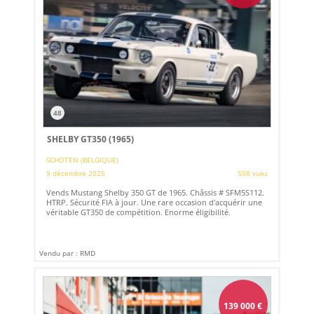
48
SHELBY GT350 (1965)
SCHOTEN (BELGIQUE)
9 décembre 2025
508 vues
Vends Mustang Shelby 350 GT de 1965. Châssis # SFM5S112.
HTRP. Sécurité FIA à jour. Une rare occasion d'acquérir une
véritable GT350 de compétition. Enorme éligibilité.
Vendu par : RMD
139 000
€