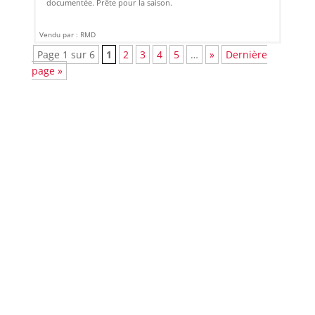
documentée. Prête pour la saison.
Vendu par : RMD
Page 1 sur 6
1
2
3
4
5
…
»
Dernière
page »