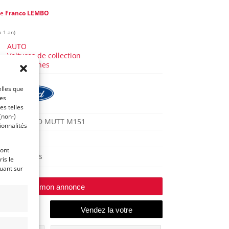
de
Franco LEMBO
a 1 an)
AUTO
Voitures de collection
Américaines
elles que
ces
es telles
(non-)
JEEP FORD MUTT M151
ionnalités
1965
ront
Reims
is le
quant sur
Modifier mon annonce