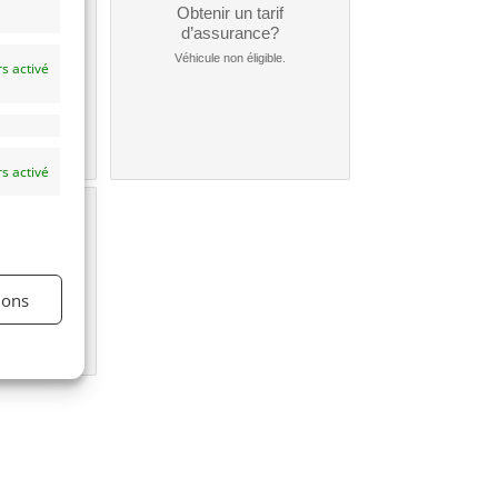
un
Obtenir un tarif
nt ?
d’assurance?
nible...
Véhicule non éligible.
s activé
s activé
une
e?
ions