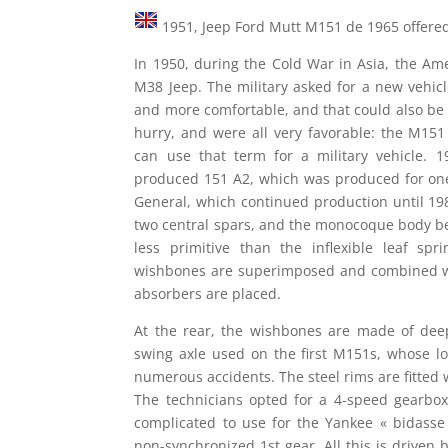
1951, Jeep Ford Mutt M151 de 1965 offered 
In 1950, during the Cold War in Asia, the Am
M38 Jeep. The military asked for a new vehic
and more comfortable, and that could also be 
hurry, and were all very favorable: the M15
can use that term for a military vehicle. 
produced 151 A2, which was produced for on
General, which continued production until 1
two central spars, and the monocoque body be
less primitive than the inflexible leaf spr
wishbones are superimposed and combined wit
absorbers are placed.
At the rear, the wishbones are made of dee
swing axle used on the first M151s, whose lo
numerous accidents. The steel rims are fitted wi
The technicians opted for a 4-speed gearbox
complicated to use for the Yankee « bidasse 
non-synchronized 1st gear. All this is driven