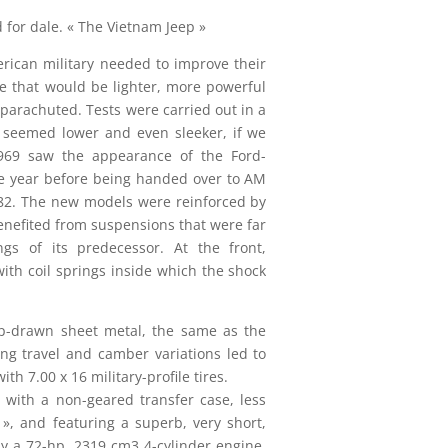
for dale. « The Vietnam Jeep »
erican military needed to improve their
le that would be lighter, more powerful
parachuted. Tests were carried out in a
1 seemed lower and even sleeker, if we
1969 saw the appearance of the Ford-
e year before being handed over to AM
982. The new models were reinforced by
nefited from suspensions that were far
ings of its predecessor. At the front,
h coil springs inside which the shock
p-drawn sheet metal, the same as the
ng travel and camber variations led to
th 7.00 x 16 military-profile tires.
 with a non-geared transfer case, less
», and featuring a superb, very short,
 by a 72-hp, 2319 cm3 4-cylinder engine,