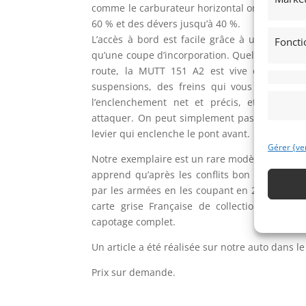
comme le carburateur horizontal ont été prév
60 % et des dévers jusqu’à 40 %.
L’accès à bord est facile grâce à une échanc
Foncti
qu’une coupe d’incorporation. Quel confort et 
route, la MUTT 151 A2 est vive et rassura
suspensions, des freins qui vous gardent b
l’enclenchement net et précis, et une ten
attaquer. On peut simplement passer en mod
levier qui enclenche le pont avant.
Gérer {ve
Notre exemplaire est un rare modèle conserver 
apprend qu’après les conflits bon nombre d’a
par les armées en les coupant en 2, notre véh
carte grise Française de collection et cont
capotage complet.
Un article a été réalisée sur notre auto dans 
Prix sur demande.