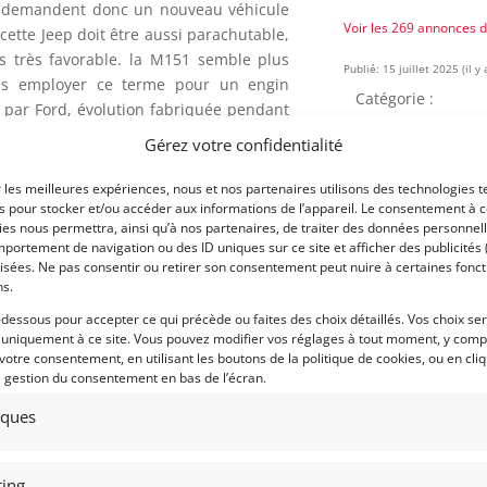
es demandent donc un nouveau véhicule
Voir les 269 annonces 
cette Jeep doit être aussi parachutable,
ous très favorable. la M151 semble plus
Publié: 15 juillet 2025 (il y 
ns employer ce terme pour un engin
Catégorie :
e par Ford, évolution fabriquée pendant
 qui en poursuit la production jusqu’en
Gérez votre confidentialité
ar deux longerons centraux, la caisse
Marque :
t moins primitives que les inflexibles
r les meilleures expériences, nous et nos partenaires utilisons des technologies t
les bras triangulés sont superposés et
es pour stocker et/ou accéder aux informations de l’appareil. Le consentement à 
es nous permettra, ainsi qu’à nos partenaires, de traiter des données personnell
intérieur desquels sont placés les
portement de navigation ou des ID uniques sur ce site et afficher des publicités 
Modèle :
ont en tôles emboutie, l’essieu oscillant
isées. Ne pas consentir ou retirer son consentement peut nuire à certaines fonct
rtant et les variations de carrossage
ns.
Année :
jantes acier sont chaussées de pneus à
-dessous pour accepter ce qui précède ou faites des choix détaillés. Vos choix se
Lieu :
 uniquement à ce site. Vous pouvez modifier vos réglages à tout moment, y compr
 votre consentement, en utilisant les boutons de la politique de cookies, ou en cli
itesses avec une boite de transfert non
e gestion du consentement en bas de l’écran.
our le « bidasse » yankee, elle comporte
tiques
sée. Tout cela est entrainé par un 4-
r Ford pour être le plus léger possible
rêmes. Ainsi pour le carter d’huile tout
ing