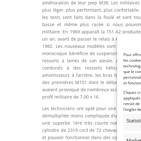
amélioration de leur Jeep M38. Les militair
plus léger, plus performant, plus confortable, 
les tests sont faits dans la foulé et sont t
basse et même plus racée si nous pouvo
militaire. En 1969 apparaît la 151 A2 produit
un an, avant de passer le relais à AM General
1982. Les nouveaux modèles sont renforcés p
monocoque bénéficie de suspensions nettemen
Pour offri
ressorts à lames de son aïeule. À l’avant, 
les cooki
technologi
combinés à des ressorts hélicoïdaux à l’
que le com
amortisseurs à l’arrière, les bras triangulés s
personnal
des premières M151 dont le débattement impo
et fonctio
avaient provoqué de nombreux accidents. Les 
Cliquez ci
profil militaire de 7,00 x 16.
appliqués
retrait de
Les techniciens ont opté pour une boîte à 4-v
l’onglet d
démultipliée moins compliquée d’utilisation p
Statis
une superbe 1ère très courte non synchroni
cylindre de 2319 cm3 de 72 chevaux, étudié pa
et pouvoir fonctionner dans des conditions ext
Market