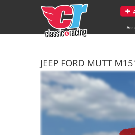
A
Accu
JEEP FORD MUTT M151