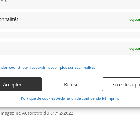
us pour fonctionner dans des pentes de
Obtenir 
financeme
Bientôt dispo
rure aussi dégagée autour des oreilles
onnalités
Toujour
quelle douceur dans la direction. Sur la
nte, pas de rebonds intempestifs des
ien en ligne, une boîte de vitesses à
ue de route qui inciterait presque à
Toujour
e 4×4 en baissant simplement le court
Obtenir 
expertis
ndor_count} fournisseurs
En savoir plus sur ces finalités
dans son état d’origine, l’histoire nous
utos ont étés détruites volontairement
Accepter
Refuser
Gérer les opt
icule est entièrement révisé, expertisé,
rôle technique vierge. Livrée avec son
Politique de cookies
Déclaration de confidentialité
Imprint
le magazine Autoretro du 01/12/2022.