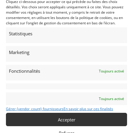
démontable pour faciliter le travail des mécaniciens
Cliquez ci-dessous pour accepter ce qui précède ou faites des choix
détaillés. Vos choix seront appliqués uniquement à ce site. Vous pouvez
de course. Finalement, la 037 développe 320 chevaux
modifier vos réglages à tout moment, y compris le retrait de votre
pour moins de 800 kg3.
consentement, en utilisant les boutons de la politique de cookies, ou en
cliquant sur l’onglet de gestion du consentement en bas de l’écran.
La 037 sera championne du monde dès 1983 et sur
le podium jusqu’en 1986. En 1987, elle sera
Statistiques
remplacée par la Delta Intégrale..
Le modèle présenté, arbore une magnifique livrée
Marketing
Martini Racing. Il est en parfait état de
fonctionnement.
Fonctionnalités
Pour plus de renseignement, merci de nous
Toujours activé
contacter
Partager cette annonce
Toujours activé
Gérer {vendor_count} fournisseurs
En savoir plus sur ces finalités
Accepter
Refuser