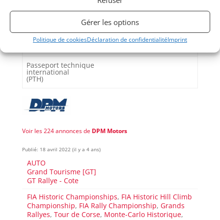
Passeports techniques
Gérer les options
Passeport
ASN
Numéro
Extrait
Passeport Technique
Politique de cookies
Déclaration de confidentialité
Imprint
(3 volets)
Passeport technique
international
(PTH)
Voir les 224 annonces de
DPM Motors
Publié: 18 avril 2022 (il y a 4 ans)
AUTO
Grand Tourisme [GT]
GT Rallye - Cote
FIA Historic Championships
,
FIA Historic Hill Climb
Championship
,
FIA Rally Championship
,
Grands
Rallyes
,
Tour de Corse
,
Monte-Carlo Historique
,