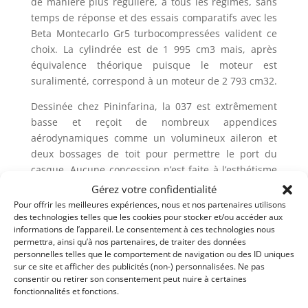
de manière plus régulière, à tous les régimes, sans
temps de réponse et des essais comparatifs avec les
Beta Montecarlo Gr5 turbocompressées valident ce
choix. La cylindrée est de 1 995 cm3 mais, après
équivalence théorique puisque le moteur est
suralimenté, correspond à un moteur de 2 793 cm32.
Dessinée chez Pininfarina, la 037 est extrêmement
basse et reçoit de nombreux appendices
aérodynamiques comme un volumineux aileron et
deux bossages de toit pour permettre le port du
casque. Aucune concession n’est faite à l’esthétisme
(contrairement à Audi, Lancia ne cherche pas à faire
Gérez votre confidentialité
ressembler le modèle de compétition au modèle
Pour offrir les meilleures expériences, nous et nos partenaires utilisons
routier) car la recherche d’efficacité est maximale : la
des technologies telles que les cookies pour stocker et/ou accéder aux
informations de l’appareil. Le consentement à ces technologies nous
cellule centrale est une structure monocoque en
permettra, ainsi qu’à nos partenaires, de traiter des données
aluminium prolongée par deux faux châssis
personnelles telles que le comportement de navigation ou des ID uniques
tubulaires qui supportent les suspensions à l’avant
sur ce site et afficher des publicités (non-) personnalisées. Ne pas
consentir ou retirer son consentement peut nuire à certaines
et le moteur et la transmission à l’arrière. La
fonctionnalités et fonctions.
carrosserie est en polyester et entièrement