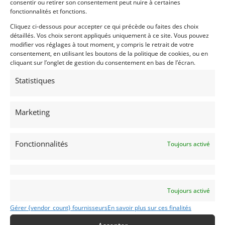
consentir ou retirer son consentement peut nuire à certaines
fonctionnalités et fonctions.
Cliquez ci-dessous pour accepter ce qui précède ou faites des choix
détaillés. Vos choix seront appliqués uniquement à ce site. Vous pouvez
modifier vos réglages à tout moment, y compris le retrait de votre
consentement, en utilisant les boutons de la politique de cookies, ou en
cliquant sur l’onglet de gestion du consentement en bas de l’écran.
Statistiques
5
ESCORT RS 1600 MK1 GP 2 (1972)
Marketing
(01) AIN
27 octobre 2025
754 vues
Fonctionnalités
Vends Ford Escort MK1 Groupe 2 de 1972. Moteur 2L BDG
Toujours activé
NEUF LORRTEC. Superbement construite. 20 Roues. PTH FIA
valable jusqu'en 2030 (homologation course de côte, rallye
et circuit). Carte grise à mon nom
Vendu par : log.pierre
Toujours activé
Gérer {vendor_count} fournisseurs
En savoir plus sur ces finalités
PSD