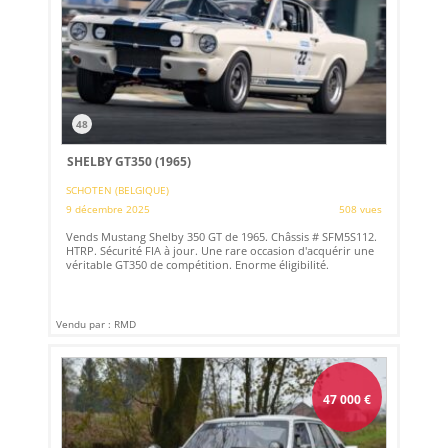
48
SHELBY GT350 (1965)
SCHOTEN (BELGIQUE)
9 décembre 2025
508 vues
Vends Mustang Shelby 350 GT de 1965. Châssis # SFM5S112.
HTRP. Sécurité FIA à jour. Une rare occasion d'acquérir une
véritable GT350 de compétition. Enorme éligibilité.
Vendu par : RMD
47 000
€