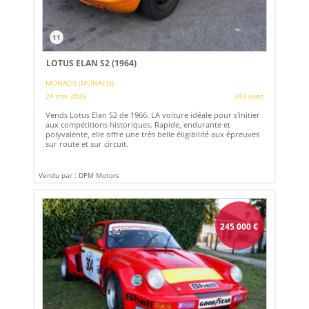
11
LOTUS ELAN S2 (1964)
MONACO (MONACO)
24 mai 2026
343 vues
Vends Lotus Elan S2 de 1966. LA voiture idéale pour s'initier
aux compétitions historiques. Rapide, endurante et
polyvalente, elle offre une très belle éligibilité aux épreuves
sur route et sur circuit.
Vendu par : DPM Motors
245 000
€