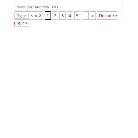
Vendu par : Mike VAN THIEL
Page 1 sur 8
1
2
3
4
5
…
»
Dernière
page »