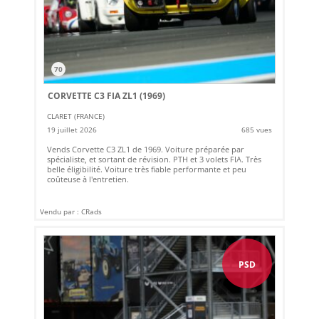
70
CORVETTE C3 FIA ZL1 (1969)
CLARET (FRANCE)
19 juillet 2026
685 vues
Vends Corvette C3 ZL1 de 1969. Voiture préparée par
spécialiste, et sortant de révision. PTH et 3 volets FIA. Très
belle éligibilité. Voiture très fiable performante et peu
coûteuse à l'entretien.
Vendu par : CRads
PSD