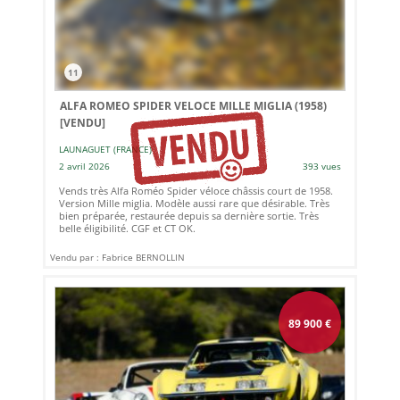
11
ALFA ROMEO SPIDER VELOCE MILLE MIGLIA (1958)
[VENDU]
LAUNAGUET (FRANCE)
2 avril 2026
393 vues
Vends très Alfa Roméo Spider véloce châssis court de 1958.
Version Mille miglia. Modèle aussi rare que désirable. Très
bien préparée, restaurée depuis sa dernière sortie. Très
belle éligibilité. CGF et CT OK.
Vendu par : Fabrice BERNOLLIN
89 900
€