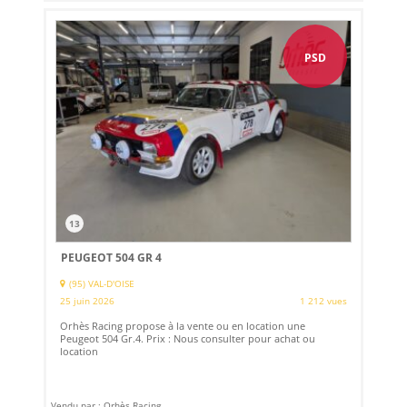
PSD
13
PEUGEOT 504 GR 4
(95) VAL-D'OISE
25 juin 2026
1 212 vues
Orhès Racing propose à la vente ou en location une
Peugeot 504 Gr.4. Prix : Nous consulter pour achat ou
location
Vendu par : Orhès Racing