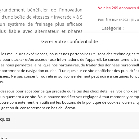
Voir les 269 annonces 
andement bénéficier de l’innovation
d’une boîte de vitesses « inversée » à 5
Publié: 9 février 2021 (il y 
un système de freinage plus efficace
Catégorie :
lus fiable avec alternateur et phares
Gérez votre confidentialité
t son moteur V4, agressif et volontaire,
Marque :
ours. Développant 90 ch DIN, ses deux
r les meilleures expériences, nous et nos partenaires utilisons des technologies t
appement lui confèrent une sonorité
es pour stocker et/ou accéder aux informations de l’appareil. Le consentement à 
es nous permettra, ainsi qu’à nos partenaires, de traiter des données personnell
portement de navigation ou des ID uniques sur ce site et afficher des publicités 
isées. Ne pas consentir ou retirer son consentement peut nuire à certaines fonct
ypes 818630, châssis N°024055, moteur
Modèle :
ns.
Année :
-dessous pour accepter ce qui précède ou faites des choix détaillés. Vos choix se
Pino a été livré neuf en France en 1972,
 uniquement à ce site. Vous pouvez modifier vos réglages à tout moment, y compr
riétaires, jamais accidenté et toujours
Lieu :
 votre consentement, en utilisant les boutons de la politique de cookies, ou en cli
e gestion du consentement en bas de l’écran.
 cette superbe Lancia Fulvia 1,3S est en
tiques
gine atteste son kilométrage certifié de
ing