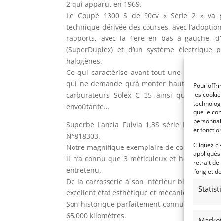
2 qui apparut en 1969.
Le Coupé 1300 S de 90cv « Série 2 » va gr
technique dérivée des courses, avec l’adoption 
rapports, avec la 1ere en bas à gauche, d’
(SuperDuplex) et d’un système électrique p
halogènes.
Ce qui caractérise avant tout une Fulvia, c’es
qui ne demande qu’à monter haut dans les t
Pour offri
carburateurs Solex C 35 ainsi que son éch
les cooki
technologi
envoûtante…
que le com
personnal
Superbe Lancia Fulvia 1,3S série II 1972, T
et fonctio
N°818303.
Cliquez ci
Notre magnifique exemplaire de couleur verte 
appliqués
il n’a connu que 3 méticuleux et heureux prop
retrait de
entretenu.
l’onglet d
De la carrosserie à son intérieur blanc cassé,
Statis
excellent état esthétique et mécanique.
Son historique parfaitement connu depuis l’ori
65.000 kilomètres.
Market