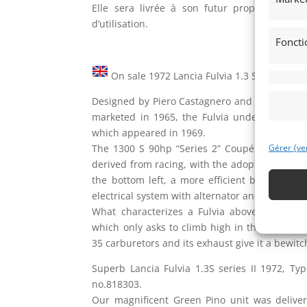
Elle sera livrée à son futur propriétaire a
d’utilisation.
Foncti
On sale 1972 Lancia Fulvia 1.3 S series II.
Designed by Piero Castagnero and launched i
marketed in 1965, the Fulvia underwent inter
which appeared in 1969.
The 1300 S 90hp “Series 2” Coupé will greatl
Gérer {ve
derived from racing, with the adoption of a 5-
the bottom left, a more efficient braking sy
electrical system with alternator and halogen 
What characterizes a Fulvia above all else i
which only asks to climb high in the rotation
35 carburetors and its exhaust give it a bewit
Superb Lancia Fulvia 1.3S series II 1972, Ty
no.818303.
Our magnificent Green Pino unit was deliver