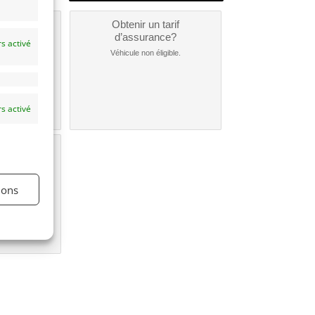
un
Obtenir un tarif
nt ?
d’assurance?
s activé
nible...
Véhicule non éligible.
s activé
une
e?
ions