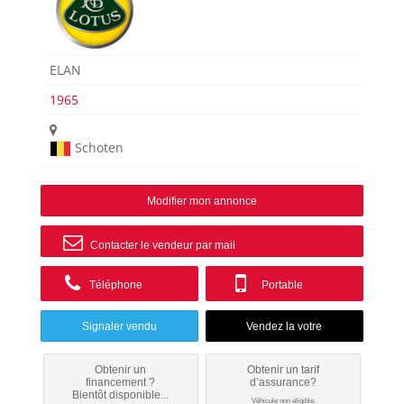
ELAN
1965
Schoten
Modifier mon annonce
Contacter le vendeur par mail
Téléphone
Portable
Signaler vendu
Obtenir un
Obtenir un tarif
financement ?
d’assurance?
Bientôt disponible...
Véhicule non éligible.