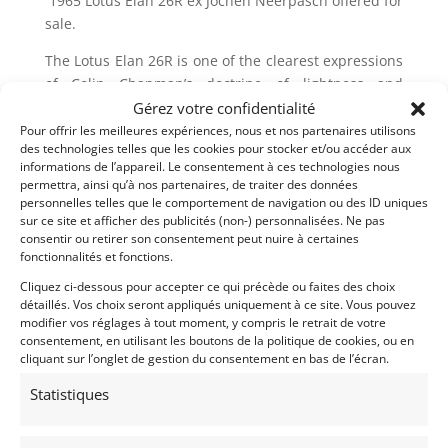
1965 Lotus Elan 26R ex Jochen Neerpasch offered for
sale.
The Lotus Elan 26R is one of the clearest expressions
of Colin Chapman’s doctrine of lightness and
efficiency. Introduced in 1964 as the dedicated
Gérez votre confidentialité
competition derivative of the Elan, it combined
Pour offrir les meilleures expériences, nous et nos partenaires utilisons
des technologies telles que les cookies pour stocker et/ou accéder aux
extremely low weight, excellent chassis balance, and
informations de l’appareil. Le consentement à ces technologies nous
race-proven twin-cam performance. Factory-built
permettra, ainsi qu’à nos partenaires, de traiter des données
cars are scarce, and examples with period
personnelles telles que le comportement de navigation ou des ID uniques
competition history, known ownership, and
sur ce site et afficher des publicités (non-) personnalisées. Ne pas
consentir ou retirer son consentement peut nuire à certaines
completed restoration work are especially desirable
fonctionnalités et fonctions.
in today’s collector and historic-racing market.
Cliquez ci-dessous pour accepter ce qui précède ou faites des choix
First introduced in 1962, the lightweight Lotus Elan
détaillés. Vos choix seront appliqués uniquement à ce site. Vous pouvez
modifier vos réglages à tout moment, y compris le retrait de votre
was a much more developed and refined fast road
consentement, en utilisant les boutons de la politique de cookies, ou en
car than the Lotus Elite. Owners soon discovered
cliquant sur l’onglet de gestion du consentement en bas de l’écran.
that its advanced chassis, independent suspension,
Statistiques
and responsive twin-cam engine also made it highly
effective in competition, even though the model had
not been conceived as a dedicated racing car. To