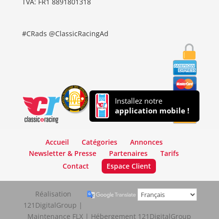
TVA: FR1 8891801318
#CRads @ClassicRacingAd
Installez notre
application mobile !
Accueil
Catégories
Annonces
Newsletter & Presse
Partenaires
Tarifs
Contact
Espace Client
Réalisation
121DigitalGroup |
Maintenance FLX | Hébergement 121DigitalGroup