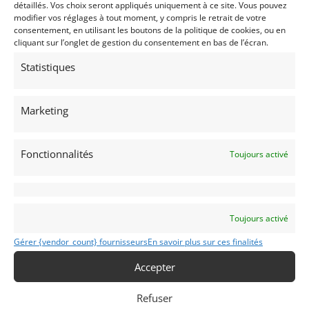
détaillés. Vos choix seront appliqués uniquement à ce site. Vous pouvez
modifier vos réglages à tout moment, y compris le retrait de votre
consentement, en utilisant les boutons de la politique de cookies, ou en
Passeports techniques
cliquant sur l’onglet de gestion du consentement en bas de l’écran.
Statistiques
Passeport
ASN
Numéro
Extrait
Marketing
Voir les 76 annonces de
Mecanic Gallery
Publié: 21 avril 2022 (il y a 4 ans)
Fonctionnalités
Toujours activé
AUTO
GT Circuit FFSA
Grand Tourisme [GT]
GT Circuit
Toujours activé
Trophée Lotus
Gérer {vendor_count} fournisseurs
En savoir plus sur ces finalités
Accepter
Refuser