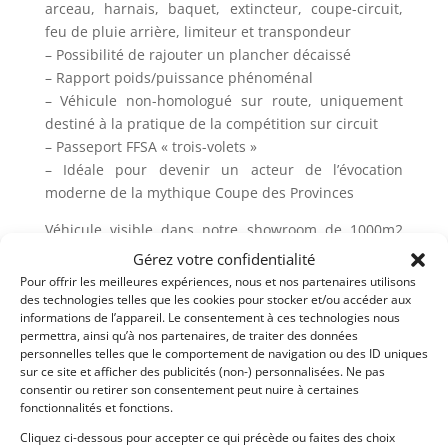
arceau, harnais, baquet, extincteur, coupe-circuit,
feu de pluie arrière, limiteur et transpondeur
– Possibilité de rajouter un plancher décaissé
– Rapport poids/puissance phénoménal
– Véhicule non-homologué sur route, uniquement
destiné à la pratique de la compétition sur circuit
– Passeport FFSA « trois-volets »
– Idéale pour devenir un acteur de l’évocation
moderne de la mythique Coupe des Provinces
Véhicule visible dans notre showroom de 1000m2
situé aux portes de Lyon.
Gérez votre confidentialité
Descriptif complet & photos de détails à retrouver
Pour offrir les meilleures expériences, nous et nos partenaires utilisons
sur notre site internet dans la rubrique AUTOS.
des technologies telles que les cookies pour stocker et/ou accéder aux
informations de l’appareil. Le consentement à ces technologies nous
Financement possible.
permettra, ainsi qu’à nos partenaires, de traiter des données
personnelles telles que le comportement de navigation ou des ID uniques
sur ce site et afficher des publicités (non-) personnalisées. Ne pas
Partager cette annonce
consentir ou retirer son consentement peut nuire à certaines
fonctionnalités et fonctions.
Cliquez ci-dessous pour accepter ce qui précède ou faites des choix