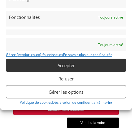
Publié: 23 juin 2025 (il y a 1 an)
Fonctionnalités
Toujours activé
Voitures de collection
Italiennes
Toujours activé
Gérer {vendor_count} fournisseurs
En savoir plus sur ces finalités
Accepter
GIBLI
1969
Refuser
Gérer les options
MONACO
Politique de cookies
Déclaration de confidentialité
Imprint
Modifier mon annonce