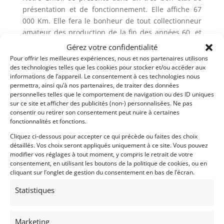
présentation et de fonctionnement. Elle affiche 67
000 Km. Elle fera le bonheur de tout collectionneur
amateur des production de la fin des années 60, et
elle représente à coup sur un excellent
Gérez votre confidentialité
investissement, aussi, n’hésitez pas à nous contacter
Pour offrir les meilleures expériences, nous et nos partenaires utilisons
pour plus de renseignements.
des technologies telles que les cookies pour stocker et/ou accéder aux
informations de l’appareil. Le consentement à ces technologies nous
permettra, ainsi qu’à nos partenaires, de traiter des données
Demandez une expertise de ce modèle
personnelles telles que le comportement de navigation ou des ID uniques
sur ce site et afficher des publicités (non-) personnalisées. Ne pas
consentir ou retirer son consentement peut nuire à certaines
fonctionnalités et fonctions.
Partager cette annonce
Cliquez ci-dessous pour accepter ce qui précède ou faites des choix
détaillés. Vos choix seront appliqués uniquement à ce site. Vous pouvez
modifier vos réglages à tout moment, y compris le retrait de votre
consentement, en utilisant les boutons de la politique de cookies, ou en
cliquant sur l’onglet de gestion du consentement en bas de l’écran.
Statistiques
Marketing
Voir les 224 annonces de
DPM Motors