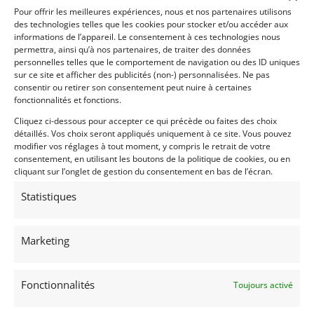
Giugaro. Andrea Bertolini served as the chief test
Pour offrir les meilleures expériences, nous et nos partenaires utilisons
driver throughout development with support from
des technologies telles que les cookies pour stocker et/ou accéder aux
informations de l’appareil. Le consentement à ces technologies nous
Michael Shumacher, who frequently tested the MCC
permettra, ainsi qu’à nos partenaires, de traiter des données
at Fiorano.
personnelles telles que le comportement de navigation ou des ID uniques
During the development process, the MCC name was
sur ce site et afficher des publicités (non-) personnalisées. Ne pas
set aside after Maserati established the car’s official
consentir ou retirer son consentement peut nuire à certaines
fonctionnalités et fonctions.
name, MC12.
Cliquez ci-dessous pour accepter ce qui précède ou faites des choix
The car is based heavily on the Ferrari Enzo, using a
détaillés. Vos choix seront appliqués uniquement à ce site. Vous pouvez
slightly modified version of the Dino V12 the same
modifier vos réglages à tout moment, y compris le retrait de votre
consentement, en utilisant les boutons de la politique de cookies, ou en
gearbox (but given the unique name of “Maserati
cliquant sur l’onglet de gestion du consentement en bas de l’écran.
Cambiocorsa”) The windshield is the only externally
visible component shared with the Enzo; the MC12
Statistiques
has a unique body which is wider, longer and
slightly taller.
Marketing
Between 2005 and 2010 MC12 GT1’s scored 19
overall wins, 14 chamionship titles and 3 wins in the
24 hours of Spa Francorchamps.
Fonctionnalités
Toujours activé
In it’s heyday huge crowds were drawn to Spa