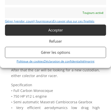
Francorchamps only to hear that spectacular V12
blasting down the hill, up the Raidillion, onto
Kemmel straight and into the pitch dark night.
Toujours activé
Chassis MCC07 raced as one of the two “Vitaphone”
Gérer {vendor_count} fournisseurs
En savoir plus sur ces finalités
works cars and scored 22 podiums of which 5 overall
Accepter
wins in 47 races between 2005 and 2009.
The car was driven by Famous drivers like Biagi,
Refuser
Davies, Vosse, Bertolini, Ramos and van de Poele.
Gérer les options
It is currenlty being recommisioned for
contemporary historic racing and expects to hit the
Politique de cookies
Déclaration de confidentialité
Imprint
track in 2017.
After that the car will be looking for a new custodian,
either colector and/or racer.
Specification
• Full Carbon Monocoque
• 750 HP V12 L engine
• Semi automatic Maserati Cambiocorsa Gearbox
• Very efficient aerodymanics low drag high