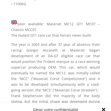
• 1100KG
Soon avaliable: Maserati MC12 GT1 MC07 –
Chassis MCC07
The fastest GT1 race car that Ferrari never built!
The year is 2003 and after 37 year of absence from
racing Giorgio Ascanelli at Maserati began
development of an FIA-GT eligible race car that
would position the Trident marque as a race winning
supercar producing OEM. This car, which would
eventually be named the MC12, was initially called
the “MCC” (“Maserati Corse Competizione”) and it
was to be developed simultaneously with a road-
going version, the “MCS” (“Maserati Corse Stradale”).
Frank Stephenson did the majority of the body
styling, but the initial shape was developed during
wind tunnel testing from an idea had by Giorgetto
Gérez votre confidentialité