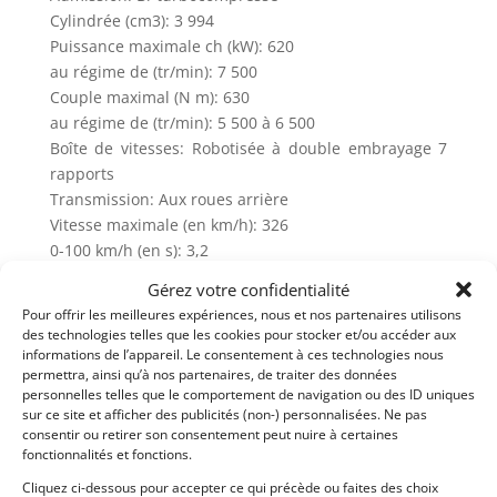
Cylindrée (cm3): 3 994
Puissance maximale ch (kW): 620
au régime de (tr/min): 7 500
Couple maximal (N m): 630
au régime de (tr/min): 5 500 à 6 500
Boîte de vitesses: Robotisée à double embrayage 7
rapports
Transmission: Aux roues arrière
Vitesse maximale (en km/h): 326
0-100 km/h (en s): 3,2
0-200 km/h (en s): 9,0
Gérez votre confidentialité
Consommation (en L/100 km)
Pour offrir les meilleures expériences, nous et nos partenaires utilisons
mixte: 11,9
des technologies telles que les cookies pour stocker et/ou accéder aux
Émissions de CO2 (en g/km): 270
informations de l’appareil. Le consentement à ces technologies nous
permettra, ainsi qu’à nos partenaires, de traiter des données
Masse à vide (en kg): 1 530
personnelles telles que le comportement de navigation ou des ID uniques
Capacité du réservoir (en L): 72
sur ce site et afficher des publicités (non-) personnalisées. Ne pas
Norme environnementale: Euro 6
consentir ou retirer son consentement peut nuire à certaines
fonctionnalités et fonctions.
La McLaren GT, bien que sportive, s’équipe comme
Cliquez ci-dessous pour accepter ce qui précède ou faites des choix
une Grand Tourisme et reçoit des sièges chauffants,