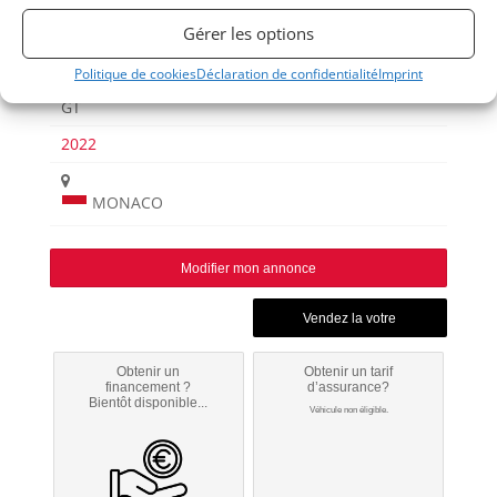
Voitures de collection
Gérer les options
SuperCars
McLAREN
Politique de cookies
Déclaration de confidentialité
Imprint
GT
2022
MONACO
Modifier mon annonce
Obtenir un
Obtenir un tarif
financement ?
d’assurance?
Bientôt disponible...
Véhicule non éligible.