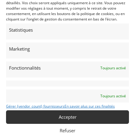
détaillés. Vos choix seront appliqués uniquement à ce site. Vous pouvez
un système audio Bowers & Wilkins à 12 haut-
modifier vos réglages à tout moment, y compris le retrait de votre
parleurs ainsi qu’une navigation connectée avec
consentement, en utilisant les boutons de la politique de cookies, ou en
cliquant sur l’onglet de gestion du consentement en bas de l’écran.
écran tactile.
Statistiques
Demandez une expertise de ce modèle
Marketing
Partager cette annonce
Fonctionnalités
Toujours activé
Toujours activé
Gérer {vendor_count} fournisseurs
En savoir plus sur ces finalités
Voir les 224 annonces de
DPM Motors
Accepter
Publié: 10 mars 2023 (il y a 3 ans)
Refuser
AUTO