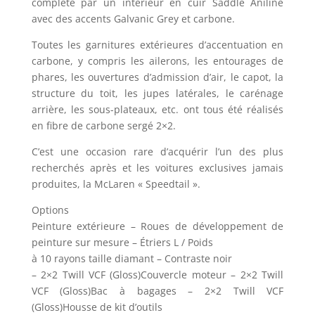
complété par un intérieur en cuir Saddle Aniline
avec des accents Galvanic Grey et carbone.
Toutes les garnitures extérieures d’accentuation en
carbone, y compris les ailerons, les entourages de
phares, les ouvertures d’admission d’air, le capot, la
structure du toit, les jupes latérales, le carénage
arrière, les sous-plateaux, etc. ont tous été réalisés
en fibre de carbone sergé 2×2.
C’est une occasion rare d’acquérir l’un des plus
recherchés après et les voitures exclusives jamais
produites, la McLaren « Speedtail ».
Options
Peinture extérieure – Roues de développement de
peinture sur mesure – Étriers L / Poids
à 10 rayons taille diamant – Contraste noir
– 2×2 Twill VCF (Gloss)Couvercle moteur – 2×2 Twill
VCF (Gloss)Bac à bagages – 2×2 Twill VCF
(Gloss)Housse de kit d’outils