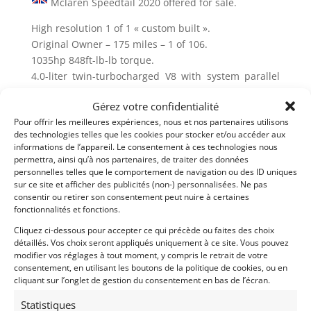
Mclaren Speedtail 2020 offered for sale.
High resolution 1 of 1 « custom built ».
Original Owner – 175 miles – 1 of 106.
1035hp 848ft-lb-lb torque.
4.0-liter twin-turbocharged V8 with system parallel
hybrid.
Gérez votre confidentialité
Drivetrain 7-speed dual-clutch clutch in Stealth Gray
Pour offrir les meilleures expériences, nous et nos partenaires utilisons
Metallic with Leather seat.
des technologies telles que les cookies pour stocker et/ou accéder aux
informations de l’appareil. Le consentement à ces technologies nous
A perfect mix of science and beauty in the shape of a
permettra, ainsi qu’à nos partenaires, de traiter des données
car. The Speedtail is the most aerodynamically
personnelles telles que le comportement de navigation ou des ID uniques
efficient and the most advanced McLaren. An
sur ce site et afficher des publicités (non-) personnalisées. Ne pas
consentir ou retirer son consentement peut nuire à certaines
advanced hybrid powertrain with 1070 hp at its
fonctionnalités et fonctions.
heart.
Cliquez ci-dessous pour accepter ce qui précède ou faites des choix
The Speedtail sets a new standard for vehicle design
détaillés. Vos choix seront appliqués uniquement à ce site. Vous pouvez
by fusing new levels of ingenuity and grace while
modifier vos réglages à tout moment, y compris le retrait de votre
consentement, en utilisant les boutons de la politique de cookies, ou en
offering owners remarkable opportunities for
cliquant sur l’onglet de gestion du consentement en bas de l’écran.
bespoke customization.
Statistiques