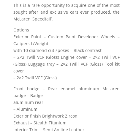
This is a rare opportunity to acquire one of the most
sought after and exclusive cars ever produced, the
McLaren ‘Speedtail’.
Options
Exterior Paint – Custom Paint Developer Wheels –
Calipers L/Weight
with 10 diamond cut spokes – Black contrast
– 2×2 Twill VCF (Gloss) Engine cover – 2×2 Twill VCF
(Gloss) Luggage tray – 2×2 Twill VCF (Gloss) Tool kit
cover
– 2×2 Twill VCF (Gloss)
Front badge – Rear enamel aluminum McLaren
badge – Badge
aluminum rear
– Aluminum
Exterior finish Brightwork Zircon
Exhaust – Stealth Titanium
Interior Trim – Semi Aniline Leather